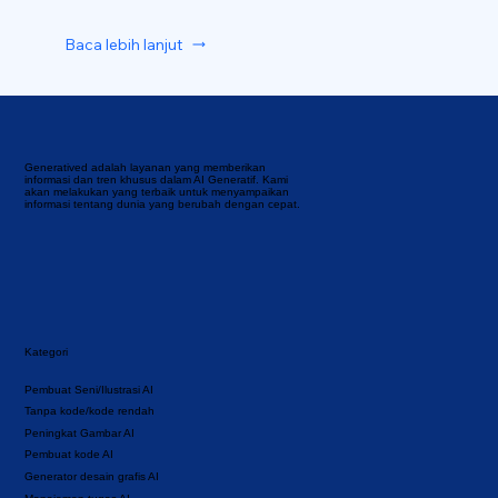
Baca lebih lanjut
Generatived adalah layanan yang memberikan
informasi dan tren khusus dalam AI Generatif. Kami
akan melakukan yang terbaik untuk menyampaikan
informasi tentang dunia yang berubah dengan cepat.
Kategori
Pembuat Seni/Ilustrasi AI
Tanpa kode/kode rendah
Peningkat Gambar AI
Pembuat kode AI
Generator desain grafis AI