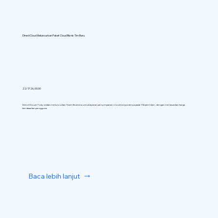
DirectCloud Meluncurkan Paket Cloud Bisnis Tim Baru
22/7/26, 00.00
DirectCloud (Tokyo) akan meluncurkan Team Business untuk layanan penyimpanan cloud korporatnya pada 1 September, dengan menawarkan harga
berdasarkan pengguna.
Baca lebih lanjut