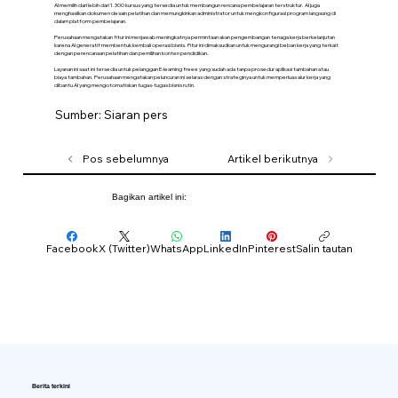
AI memilih dari lebih dari 1.300 kursus yang tersedia untuk membangun rencana pembelajaran terstruktur. AI juga
menghasilkan dokumen desain pelatihan dan memungkinkan administrator untuk mengkonfigurasi program langsung di
dalam platform pembelajaran.
Perusahaan mengatakan fitur ini menjawab meningkatnya permintaan akan pengembangan tenaga kerja berkelanjutan
karena AI generatif membentuk kembali operasi bisnis. Fitur ini dimaksudkan untuk mengurangi beban kerja yang terkait
dengan perencanaan pelatihan dan pemilihan konten pendidikan.
Layanan ini saat ini tersedia untuk pelanggan E-learning freee yang sudah ada tanpa prosedur aplikasi tambahan atau
biaya tambahan. Perusahaan mengatakan peluncuran ini selaras dengan strateginya untuk memperluas alur kerja yang
dibantu AI yang mengotomatiskan tugas-tugas bisnis rutin.
Sumber: Siaran pers
Pos sebelumnya
Artikel berikutnya
Bagikan artikel ini:
Facebook
X (Twitter)
WhatsApp
LinkedIn
Pinterest
Salin tautan
Berita terkini