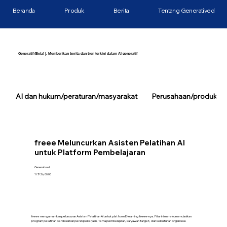
Beranda
Produk
Berita
Tentang Generatived
Generatif (Beta) |. Memberikan berita dan tren terkini dalam AI generatif
AI dan hukum/peraturan/masyarakat
Perusahaan/produk/tek
freee Meluncurkan Asisten Pelatihan AI
untuk Platform Pembelajaran
Generatived
1/7/26, 00.00
freee mengumumkan peluncuran Asisten Pelatihan AI untuk platform E-learning freee-nya. Fitur ini merekomendasikan
program pelatihan berdasarkan peran pekerjaan, tema pembelajaran, karyawan target, dan kebutuhan organisasi.