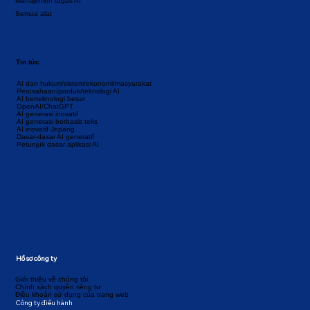
Manajemen tugas AI
Semua alat
Tin tức
AI dan hukum/sistem/ekonomi/masyarakat
Perusahaan/produk/teknologi AI
AI berteknologi besar
OpenAI/ChatGPT
AI generasi inovatif
AI generasi berbasis teks
AI inovatif Jepang
Dasar-dasar AI generatif
Petunjuk dasar aplikasi AI
Hồ sơ công ty
Giới thiệu về chúng tôi
Chính sách quyền riêng tư
Điều khoản sử dụng của trang web
Công ty điều hành