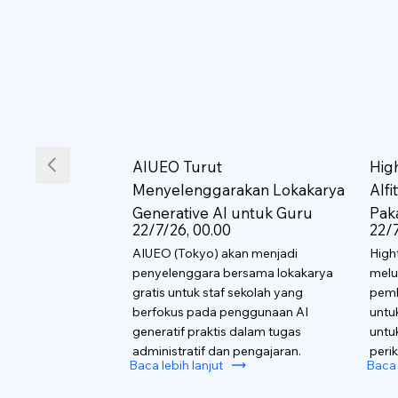
AIUEO Turut
Hig
Menyelenggarakan Lokakarya
AIf
Generative AI untuk Guru
Pak
22/7/26, 00.00
22/7
AIUEO (Tokyo) akan menjadi
High
penyelenggara bersama lokakarya
melu
gratis untuk staf sekolah yang
pemb
berfokus pada penggunaan AI
untu
generatif praktis dalam tugas
untu
administratif dan pengajaran.
perik
Baca lebih lanjut
Baca 