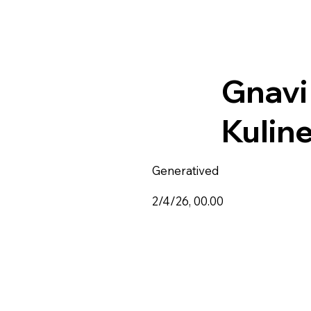
Gnavi
Kulin
Generatived
2/4/26, 00.00