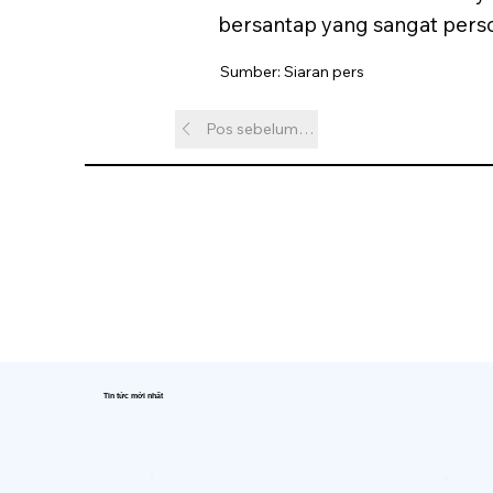
bersantap yang sangat person
Sumber: Siaran pers
Pos sebelumnya
Tin tức mới nhất