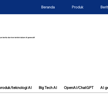
Beranda
Produk
Beri
an berita dan tren terkini dalam AI generatif
roduk/teknologi AI
Big Tech AI
OpenAI/ChatGPT
AI g