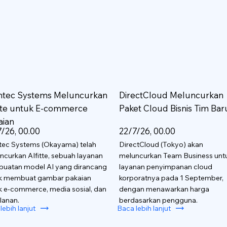
htec Systems Meluncurkan
DirectCloud Meluncurkan
itte untuk E-commerce
Paket Cloud Bisnis Tim Bar
aian
/26, 00.00
22/7/26, 00.00
tec Systems (Okayama) telah
DirectCloud (Tokyo) akan
ncurkan AIfitte, sebuah layanan
meluncurkan Team Business unt
uatan model AI yang dirancang
layanan penyimpanan cloud
k membuat gambar pakaian
korporatnya pada 1 September,
k e-commerce, media sosial, dan
dengan menawarkan harga
lanan.
berdasarkan pengguna.
lebih lanjut
Baca lebih lanjut