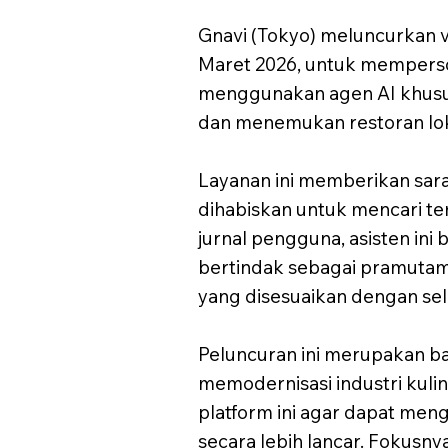
Gnavi (Tokyo) meluncurkan ve
Maret 2026, untuk memperson
menggunakan agen AI khusus
dan menemukan restoran lokal
Layanan ini memberikan sara
dihabiskan untuk mencari 
jurnal pengguna, asisten in
bertindak sebagai pramutam
yang disesuaikan dengan se
Peluncuran ini merupakan bagi
memodernisasi industri kuli
platform ini agar dapat me
secara lebih lancar. Fokusny