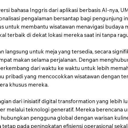
rsi bahasa Inggris dari aplikasi berbasis AI-nya, 
alisasi pengalaman bersantap bagi pengunjung inter
 untuk membantu wisatawan menavigasi budaya ma
 terbaik di dekat lokasi mereka saat ini tanpa rag
n langsung untuk meja yang tersedia, secara signi
tempat makan selama perjalanan. Dengan menghub
i berkembang dari waktu ke waktu untuk lebih memaha
u pribadi yang mencocokkan wisatawan dengan tem
lera khusus mereka.
an dari inisiatif digital transformation yang lebih 
ner melalui teknologi generatif. Mereka berencana 
nghubungkan pengguna global dengan warisan kuli
a tetap pada peningkatan efisiensi operasional seka