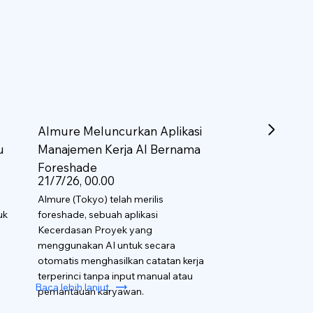
Almure Meluncurkan Aplikasi
u
Manajemen Kerja AI Bernama
Foreshade
21/7/26, 00.00
Almure (Tokyo) telah merilis
uk
foreshade, sebuah aplikasi
Kecerdasan Proyek yang
menggunakan AI untuk secara
otomatis menghasilkan catatan kerja
terperinci tanpa input manual atau
Baca lebih lanjut
pemantauan karyawan.