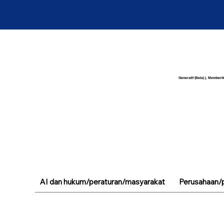
Generatif (Beta) |. Memberik
AI dan hukum/peraturan/masyarakat
Perusahaan/p