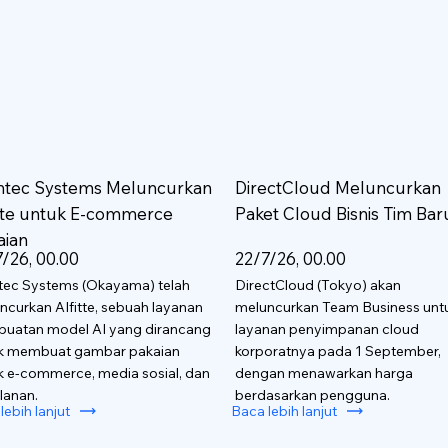
htec Systems Meluncurkan
DirectCloud Meluncurkan
itte untuk E-commerce
Paket Cloud Bisnis Tim Bar
aian
/26, 00.00
22/7/26, 00.00
tec Systems (Okayama) telah
DirectCloud (Tokyo) akan
ncurkan AIfitte, sebuah layanan
meluncurkan Team Business unt
uatan model AI yang dirancang
layanan penyimpanan cloud
k membuat gambar pakaian
korporatnya pada 1 September,
k e-commerce, media sosial, dan
dengan menawarkan harga
lanan.
berdasarkan pengguna.
lebih lanjut
Baca lebih lanjut