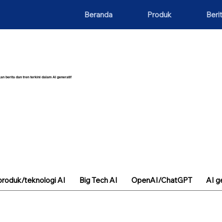
Beranda
Produk
Beri
an berita dan tren terkini dalam AI generatif
roduk/teknologi AI
Big Tech AI
OpenAI/ChatGPT
AI g