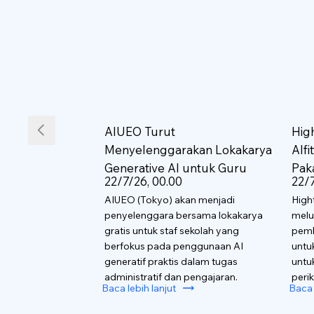
AIUEO Turut
Hig
Menyelenggarakan Lokakarya
AIf
Generative AI untuk Guru
Pak
22/7/26, 00.00
22/7
AIUEO (Tokyo) akan menjadi
High
penyelenggara bersama lokakarya
melu
gratis untuk staf sekolah yang
pemb
berfokus pada penggunaan AI
untu
generatif praktis dalam tugas
untu
administratif dan pengajaran.
perik
Baca lebih lanjut
Baca 