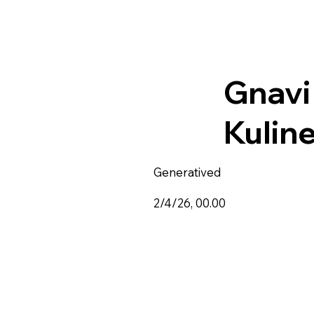
Gnavi
Kulin
Generatived
2/4/26, 00.00