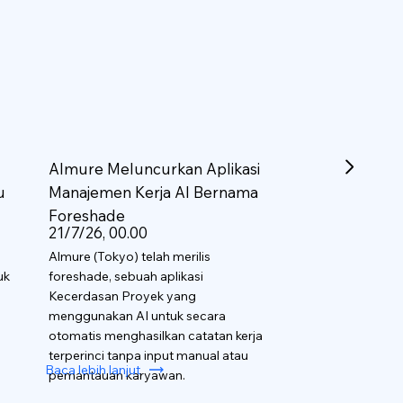
Almure Meluncurkan Aplikasi
u
Manajemen Kerja AI Bernama
Foreshade
21/7/26, 00.00
Almure (Tokyo) telah merilis
uk
foreshade, sebuah aplikasi
Kecerdasan Proyek yang
menggunakan AI untuk secara
otomatis menghasilkan catatan kerja
terperinci tanpa input manual atau
Baca lebih lanjut
pemantauan karyawan.