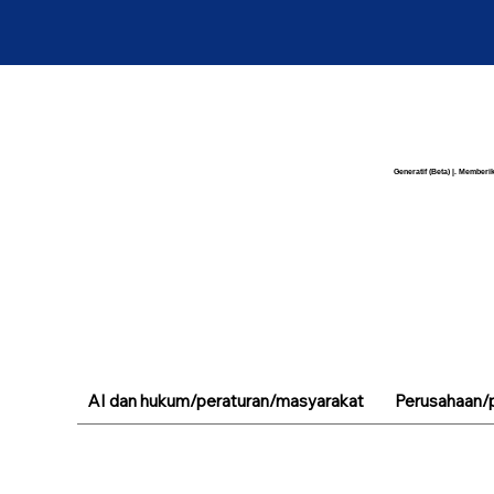
Generatif (Beta) |. Memberik
AI dan hukum/peraturan/masyarakat
Perusahaan/p