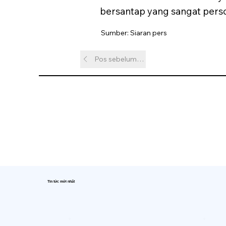
bersantap yang sangat person
Sumber: Siaran pers
Pos sebelumnya
Tin tức mới nhất