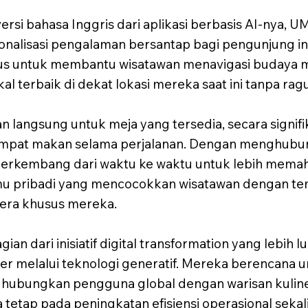
rsi bahasa Inggris dari aplikasi berbasis AI-nya, 
alisasi pengalaman bersantap bagi pengunjung inter
 untuk membantu wisatawan menavigasi budaya ma
 terbaik di dekat lokasi mereka saat ini tanpa rag
n langsung untuk meja yang tersedia, secara signi
tempat makan selama perjalanan. Dengan menghub
i berkembang dari waktu ke waktu untuk lebih memaha
u pribadi yang mencocokkan wisatawan dengan tem
lera khusus mereka.
an dari inisiatif digital transformation yang lebih 
ner melalui teknologi generatif. Mereka berencana 
nghubungkan pengguna global dengan warisan kuli
a tetap pada peningkatan efisiensi operasional seka