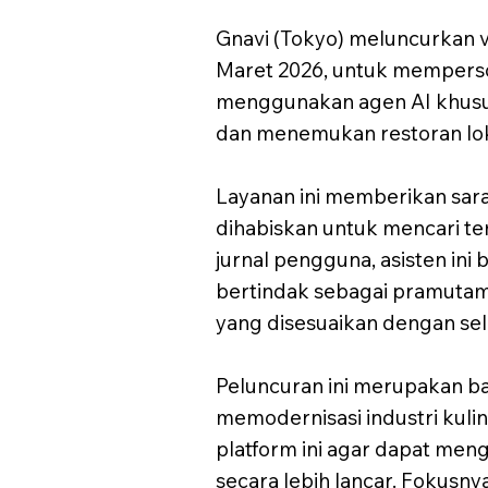
Gnavi (Tokyo) meluncurkan ve
Maret 2026, untuk memperson
menggunakan agen AI khusus
dan menemukan restoran lokal
Layanan ini memberikan sara
dihabiskan untuk mencari 
jurnal pengguna, asisten in
bertindak sebagai pramutam
yang disesuaikan dengan se
Peluncuran ini merupakan bagi
memodernisasi industri kuli
platform ini agar dapat me
secara lebih lancar. Fokusny