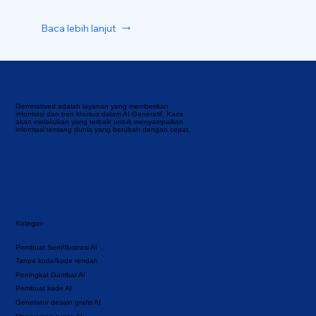
Baca lebih lanjut
Generatived adalah layanan yang memberikan
informasi dan tren khusus dalam AI Generatif. Kami
akan melakukan yang terbaik untuk menyampaikan
informasi tentang dunia yang berubah dengan cepat.
Kategori
Pembuat Seni/Ilustrasi AI
Tanpa kode/kode rendah
Peningkat Gambar AI
Pembuat kode AI
Generator desain grafis AI