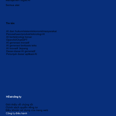
Manajemen tugas AI
Semua alat
Tin tức
AI dan hukum/sistem/ekonomi/masyarakat
Perusahaan/produk/teknologi AI
AI berteknologi besar
OpenAI/ChatGPT
AI generasi inovatif
AI generasi berbasis teks
AI inovatif Jepang
Dasar-dasar AI generatif
Petunjuk dasar aplikasi AI
Hồ sơ công ty
Giới thiệu về chúng tôi
Chính sách quyền riêng tư
Điều khoản sử dụng của trang web
Công ty điều hành