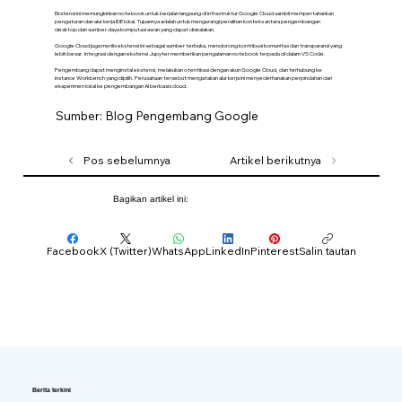
Ekstensi ini memungkinkan notebook untuk berjalan langsung di infrastruktur Google Cloud sambil mempertahankan
pengaturan dan alur kerja IDE lokal. Tujuannya adalah untuk mengurangi peralihan konteks antara pengembangan
desktop dan sumber daya komputasi awan yang dapat diskalakan.
Google Cloud juga merilis ekstensi ini sebagai sumber terbuka, mendorong kontribusi komunitas dan transparansi yang
lebih besar. Integrasi dengan ekstensi Jupyter memberikan pengalaman notebook terpadu di dalam VS Code.
Pengembang dapat menginstal ekstensi, melakukan otentikasi dengan akun Google Cloud, dan terhubung ke
instance Workbench yang dipilih. Perusahaan tersebut mengatakan alur kerja ini menyederhanakan perpindahan dari
eksperimen lokal ke pengembangan AI berbasis cloud.
Sumber: Blog Pengembang Google
Pos sebelumnya
Artikel berikutnya
Bagikan artikel ini:
Facebook
X (Twitter)
WhatsApp
LinkedIn
Pinterest
Salin tautan
Berita terkini