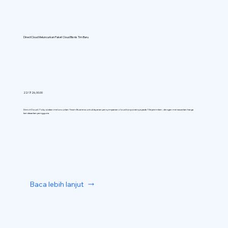
DirectCloud Meluncurkan Paket Cloud Bisnis Tim Baru
22/7/26, 00.00
DirectCloud (Tokyo) akan meluncurkan Team Business untuk layanan penyimpanan cloud korporatnya pada 1 September, dengan menawarkan harga
berdasarkan pengguna.
Baca lebih lanjut