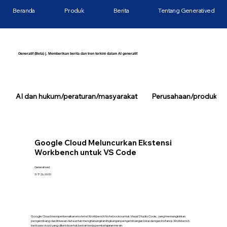
Beranda
Produk
Berita
Tentang Generatived
Generatif (Beta) |. Memberikan berita dan tren terkini dalam AI generatif
AI dan hukum/peraturan/masyarakat
Perusahaan/produk/tek
Google Cloud Meluncurkan Ekstensi
Workbench untuk VS Code
Generatived
3/7/26, 00.00
Google Cloud memperkenalkan ekstensi Workbench Notebooks untuk Visual Studio Code, yang memungkinkan
pengembang dan ilmuwan data untuk menghubungkan lingkungan pengembangan lokal dengan instance Workbench
berbasis cloud yang dikelola untuk beban kerja pembelajaran mesin.