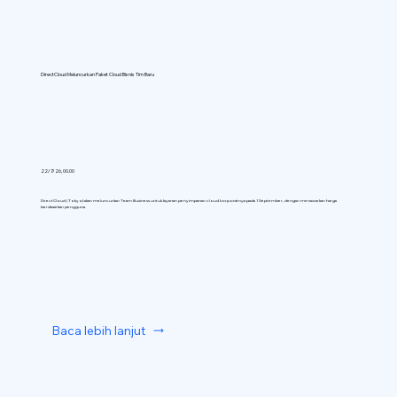
DirectCloud Meluncurkan Paket Cloud Bisnis Tim Baru
22/7/26, 00.00
DirectCloud (Tokyo) akan meluncurkan Team Business untuk layanan penyimpanan cloud korporatnya pada 1 September, dengan menawarkan harga
berdasarkan pengguna.
Baca lebih lanjut