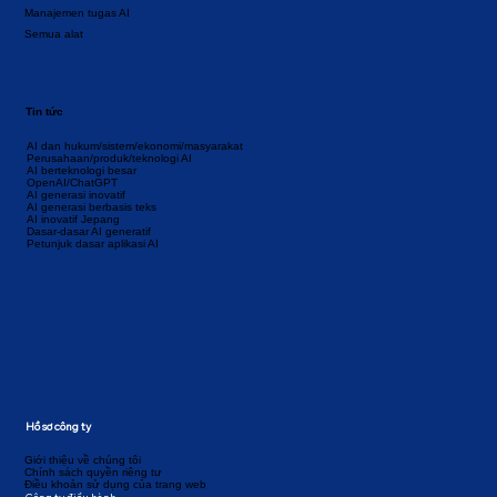
Manajemen tugas AI
Semua alat
Tin tức
AI dan hukum/sistem/ekonomi/masyarakat
Perusahaan/produk/teknologi AI
AI berteknologi besar
OpenAI/ChatGPT
AI generasi inovatif
AI generasi berbasis teks
AI inovatif Jepang
Dasar-dasar AI generatif
Petunjuk dasar aplikasi AI
Hồ sơ công ty
Giới thiệu về chúng tôi
Chính sách quyền riêng tư
Điều khoản sử dụng của trang web