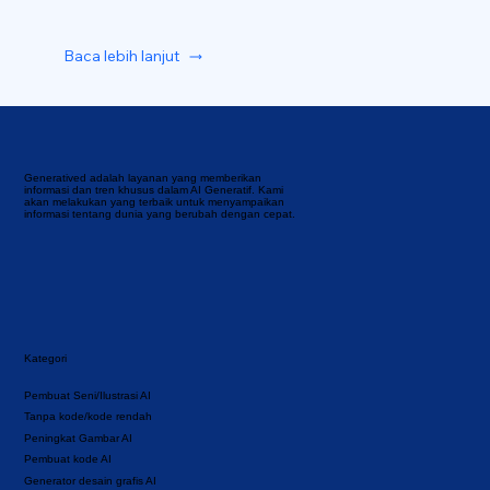
Baca lebih lanjut
Generatived adalah layanan yang memberikan
informasi dan tren khusus dalam AI Generatif. Kami
akan melakukan yang terbaik untuk menyampaikan
informasi tentang dunia yang berubah dengan cepat.
Kategori
Pembuat Seni/Ilustrasi AI
Tanpa kode/kode rendah
Peningkat Gambar AI
Pembuat kode AI
Generator desain grafis AI