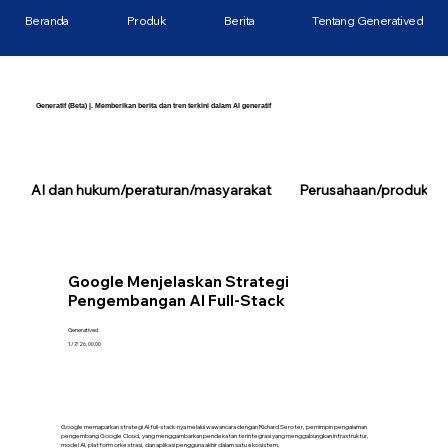
Beranda
Produk
Berita
Tentang Generatived
Generatif (Beta) |. Memberikan berita dan tren terkini dalam AI generatif
AI dan hukum/peraturan/masyarakat
Perusahaan/produk/tek
Google Menjelaskan Strategi
Pengembangan AI Full-Stack
Generatived
1/7/26, 00.00
Google memaparkan strategi AI full-stack-nya melalui wawancara dengan Richard Seroter, pemimpin pengalaman
pengembang Google Cloud, yang menggambarkan pendekatan terintegrasi yang menggabungkan infrastruktur,
model AI, platform orkestrasi, dan aplikasi pengguna akhir dalam satu ekosistem.