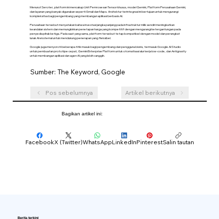
Menurut Seroter, platform ini mencakup Unit Pemrosesan Tensor khusus, model Gemini, Platform Perusahaan Gemini,
dan layanan yang banyak digunakan seperti Gmail dan Maps. Arsitektur terintegrasi ini bertujuan untuk mengurangi
kompleksitas bagi pengembang yang membangun aplikasi berbasis AI.
Perusahaan tersebut menyatakan bahwa investasi jangka panjang pada infrastruktur milik sendiri meningkatkan
keandalan sistem dan memungkinkan penetapan harga yang kompetitif dengan mengurangi ketergantungan pada
penyedia pihak ketiga. Pada saat yang sama, platform tersebut tetap kompatibel dengan model dan perangkat
lunak AI eksternal untuk mendukung penerapan yang fleksibel.
Google juga menyoroti beberapa titik masuk bagi pengembang dan pengguna bisnis, termasuk Google AI Studio
untuk pembuatan prototipe cepat, Gemini Enterprise Platform untuk otomatisasi alur kerja low-code, dan Antigravity
untuk membangun aplikasi dan agen AI yang lebih canggih.
Sumber: The Keyword, Google
Pos sebelumnya
Artikel berikutnya
Bagikan artikel ini:
Facebook
X (Twitter)
WhatsApp
LinkedIn
Pinterest
Salin tautan
Berita terkini