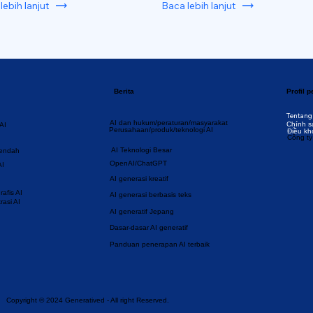
lebih lanjut
Baca lebih lanjut
Berita
Profil 
Tentang
AI dan hukum/peraturan/masyarakat
Chính s
AI
Perusahaan/produk/teknologi AI
Điều kh
Công ty
AI Teknologi Besar
rendah
OpenAI/ChatGPT
AI
AI generasi kreatif
afis AI
AI generasi berbasis teks
rasi AI
AI generatif Jepang
Dasar-dasar AI generatif
Panduan penerapan AI terbaik
Copyright © 2024 Generatived - All right Reserved.