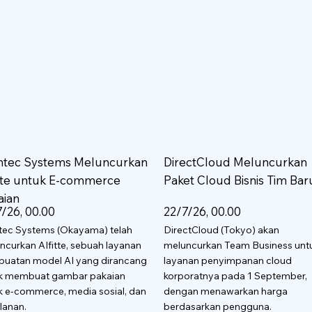
htec Systems Meluncurkan
DirectCloud Meluncurkan
itte untuk E-commerce
Paket Cloud Bisnis Tim Bar
aian
/26, 00.00
22/7/26, 00.00
tec Systems (Okayama) telah
DirectCloud (Tokyo) akan
ncurkan AIfitte, sebuah layanan
meluncurkan Team Business unt
uatan model AI yang dirancang
layanan penyimpanan cloud
k membuat gambar pakaian
korporatnya pada 1 September,
k e-commerce, media sosial, dan
dengan menawarkan harga
lanan.
berdasarkan pengguna.