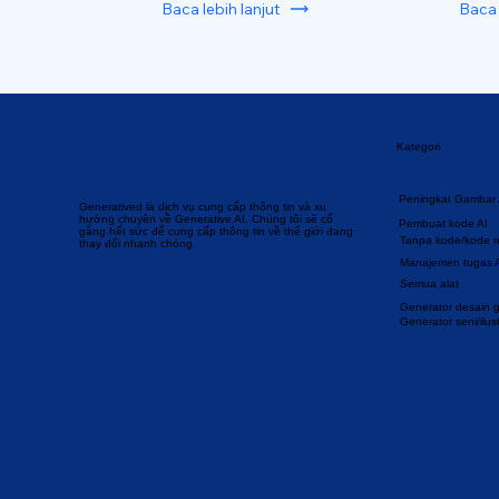
Baca lebih lanjut
Baca 
Kategori
Peningkat Gambar 
Generatived là dịch vụ cung cấp thông tin và xu
hướng chuyên về Generative AI. Chúng tôi sẽ cố
Pembuat kode AI
gắng hết sức để cung cấp thông tin về thế giới đang
Tanpa kode/kode 
thay đổi nhanh chóng.
Manajemen tugas 
Semua alat
Generator desain gr
Generator seni/ilust