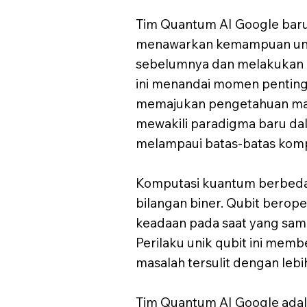
Tim Quantum AI Google baru
menawarkan kemampuan untu
sebelumnya dan melakukan p
ini menandai momen pentin
memajukan pengetahuan manu
mewakili paradigma baru da
melampaui batas-batas kompu
Komputasi kuantum berbeda 
bilangan biner. Qubit bero
keadaan pada saat yang sama
Perilaku unik qubit ini me
masalah tersulit dengan lebi
Tim Quantum AI Google adal