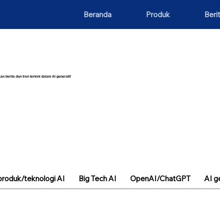
Beranda
Produk
Beri
an berita dan tren terkini dalam AI generatif
roduk/teknologi AI
Big Tech AI
OpenAI/ChatGPT
AI g