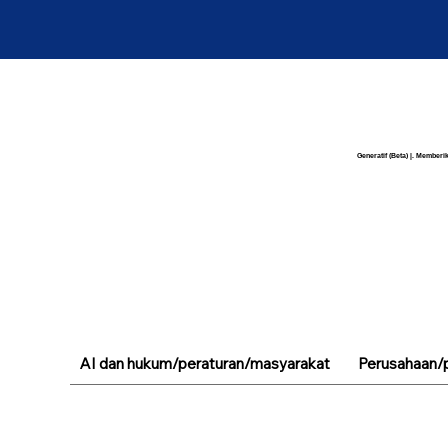
Generatif (Beta) |. Memberik
AI dan hukum/peraturan/masyarakat
Perusahaan/p