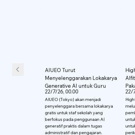
AIUEO Turut
Hig
Menyelenggarakan Lokakarya
AIf
Generative AI untuk Guru
Pak
22/7/26, 00.00
22/7
AIUEO (Tokyo) akan menjadi
High
penyelenggara bersama lokakarya
melu
gratis untuk staf sekolah yang
pemb
berfokus pada penggunaan AI
untu
generatif praktis dalam tugas
untu
administratif dan pengajaran.
perik