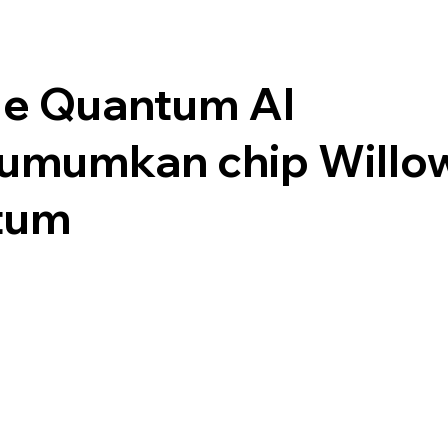
e Quantum AI
mumkan chip Willo
tum