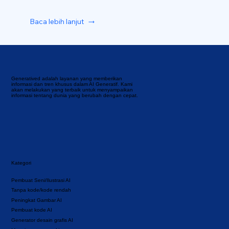
Baca lebih lanjut
Generatived adalah layanan yang memberikan
informasi dan tren khusus dalam AI Generatif. Kami
akan melakukan yang terbaik untuk menyampaikan
informasi tentang dunia yang berubah dengan cepat.
Kategori
Pembuat Seni/Ilustrasi AI
Tanpa kode/kode rendah
Peningkat Gambar AI
Pembuat kode AI
Generator desain grafis AI