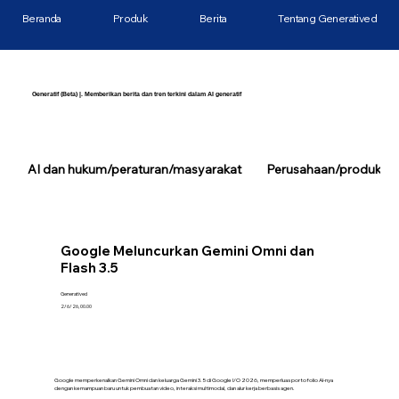
Beranda
Produk
Berita
Tentang Generatived
Generatif (Beta) |. Memberikan berita dan tren terkini dalam AI generatif
AI dan hukum/peraturan/masyarakat
Perusahaan/produk/tek
Google Meluncurkan Gemini Omni dan
Flash 3.5
Generatived
2/6/26, 00.00
Google memperkenalkan Gemini Omni dan keluarga Gemini 3.5 di Google I/O 2026, memperluas portofolio AI-nya
dengan kemampuan baru untuk pembuatan video, interaksi multimodal, dan alur kerja berbasis agen.