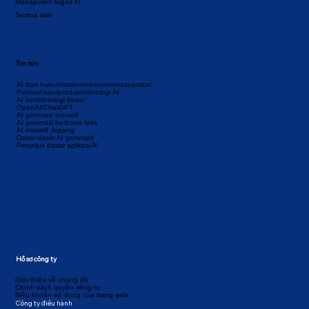
Manajemen tugas AI
Semua alat
Tin tức
AI dan hukum/sistem/ekonomi/masyarakat
Perusahaan/produk/teknologi AI
AI berteknologi besar
OpenAI/ChatGPT
AI generasi inovatif
AI generasi berbasis teks
AI inovatif Jepang
Dasar-dasar AI generatif
Petunjuk dasar aplikasi AI
Hồ sơ công ty
Giới thiệu về chúng tôi
Chính sách quyền riêng tư
Điều khoản sử dụng của trang web
Công ty điều hành