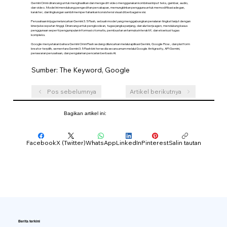
Gemini Omni dirancang untuk menghasilkan dan mengedit video menggunakan kombinasi input teks, gambar, audio,
dan video. Model ini mendukung pengeditan percakapan, memungkinkan pengguna untuk memodifikasi adegan,
karakter, dan lingkungan sambil mempertahankan konsistensi visual di berbagai revisi.
Perusahaan ini juga meluncurkan Gemini 3.5 Flash, sebuah model yang menggabungkan penalaran tingkat lanjut dengan
kinerja kecepatan tinggi. Dirancang untuk pengkodean, tugas jangka panjang, dan alur kerja agen, mendukung kasus
penggunaan seperti pengumpulan informasi otomatis, pembuatan antarmuka interaktif, dan eksekusi tugas
kompleks.
Google menyatakan bahwa Gemini Omni Flash sedang diluncurkan melalui aplikasi Gemini, Google Flow , dan platform
kreator terpilih, sementara Gemini 3.5 Flash kini tersedia secara umum melalui Google Antigravity, API Gemini,
penawaran perusahaan, dan pengalaman pencarian berbasis AI.
Sumber: The Keyword, Google
Pos sebelumnya
Artikel berikutnya
Bagikan artikel ini:
Facebook
X (Twitter)
WhatsApp
LinkedIn
Pinterest
Salin tautan
Berita terkini