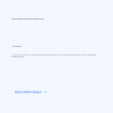
DirectCloud Meluncurkan Paket Cloud Bisnis Tim Baru
22/7/26, 00.00
DirectCloud (Tokyo) akan meluncurkan Team Business untuk layanan penyimpanan cloud korporatnya pada 1 September, dengan menawarkan harga
berdasarkan pengguna.
Baca lebih lanjut