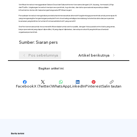
Verifikasi tersebut menggunakan Sakura Cloud dari Sakura Internet bersama dengan LLM Jepang, termasuk LLM-jp
dan PLaMo. Lingkungan tersebut memproses perintah, log obrolan, dan data operasional sepenuhnya dalam
infrastruktur domestik tanpa bergantung pada API AI luar negeri.
Perusahaan tersebut mengatakan pendekatan ini menawarkan alternatif bagi lembaga pemerintah untuk penerapan AI
yang mengurangi ketergantungan pada platform cloud asing sekaligus mendukung tata kelola data dan persyaratan
keamanan yang lebih ketat untuk informasi administratif yang sensitif.
Grafter berencana untuk terus meneliti AI berdaulat untuk sektor publik, dengan fokus pada kontrol data yang aman,
biaya operasional yang dapat diprediksi, AI yang dapat dijelaskan, dan adopsi solusi AI yang lebih luas di seluruh
organisasi pemerintah.
Sumber: Siaran pers
Pos sebelumnya
Artikel berikutnya
Bagikan artikel ini:
Facebook
X (Twitter)
WhatsApp
LinkedIn
Pinterest
Salin tautan
Berita terkini