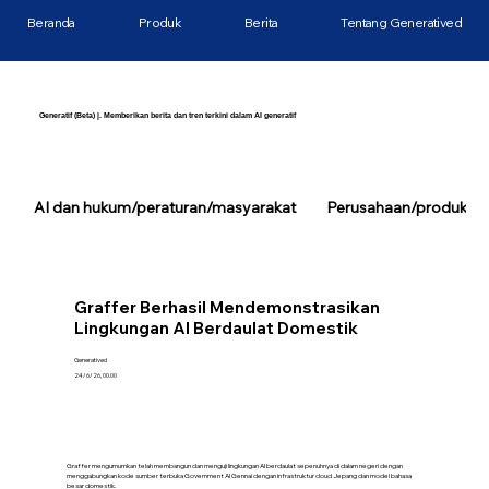
Beranda
Produk
Berita
Tentang Generatived
Generatif (Beta) |. Memberikan berita dan tren terkini dalam AI generatif
AI dan hukum/peraturan/masyarakat
Perusahaan/produk/tek
Graffer Berhasil Mendemonstrasikan
Lingkungan AI Berdaulat Domestik
Generatived
24/6/26, 00.00
Graffer mengumumkan telah membangun dan menguji lingkungan AI berdaulat sepenuhnya di dalam negeri dengan
menggabungkan kode sumber terbuka Government AI Gennai dengan infrastruktur cloud Jepang dan model bahasa
besar domestik.