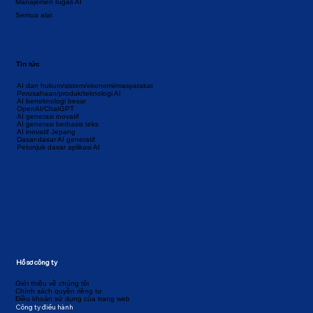
Manajemen tugas AI
Semua alat
Tin tức
AI dan hukum/sistem/ekonomi/masyarakat
Perusahaan/produk/teknologi AI
AI berteknologi besar
OpenAI/ChatGPT
AI generasi inovatif
AI generasi berbasis teks
AI inovatif Jepang
Dasar-dasar AI generatif
Petunjuk dasar aplikasi AI
Hồ sơ công ty
Giới thiệu về chúng tôi
Chính sách quyền riêng tư
Điều khoản sử dụng của trang web
Công ty điều hành