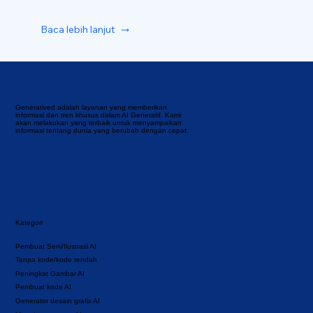
Baca lebih lanjut
Generatived adalah layanan yang memberikan
informasi dan tren khusus dalam AI Generatif. Kami
akan melakukan yang terbaik untuk menyampaikan
informasi tentang dunia yang berubah dengan cepat.
Kategori
Pembuat Seni/Ilustrasi AI
Tanpa kode/kode rendah
Peningkat Gambar AI
Pembuat kode AI
Generator desain grafis AI