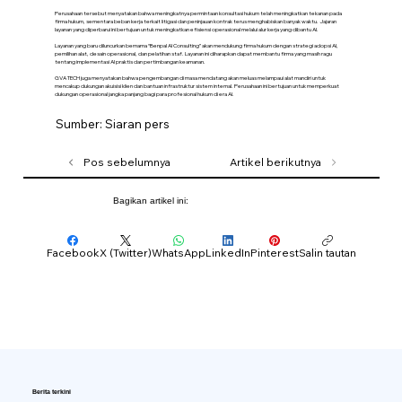
Perusahaan tersebut menyatakan bahwa meningkatnya permintaan konsultasi hukum telah meningkatkan tekanan pada
firma hukum, sementara beban kerja terkait litigasi dan peninjauan kontrak terus menghabiskan banyak waktu. Jajaran
layanan yang diperbarui ini bertujuan untuk meningkatkan efisiensi operasional melalui alur kerja yang dibantu AI.
Layanan yang baru diluncurkan bernama “Benpal AI Consulting” akan mendukung firma hukum dengan strategi adopsi AI,
pemilihan alat, desain operasional, dan pelatihan staf. Layanan ini diharapkan dapat membantu firma yang masih ragu
tentang implementasi AI praktis dan pertimbangan keamanan.
GVA TECH juga menyatakan bahwa pengembangan di masa mendatang akan meluas melampaui alat mandiri untuk
mencakup dukungan akuisisi klien dan bantuan infrastruktur sistem internal. Perusahaan ini bertujuan untuk memperkuat
dukungan operasional jangka panjang bagi para profesional hukum di era AI.
Sumber: Siaran pers
Pos sebelumnya
Artikel berikutnya
Bagikan artikel ini:
Facebook
X (Twitter)
WhatsApp
LinkedIn
Pinterest
Salin tautan
Berita terkini