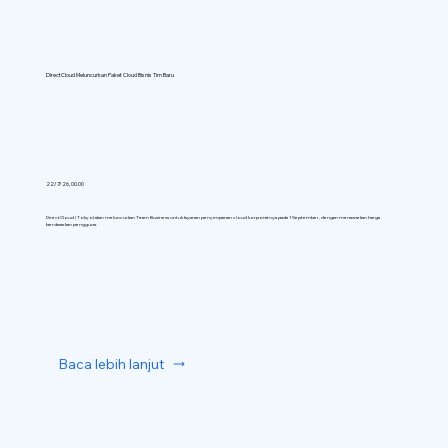
DirectCloud Meluncurkan Paket Cloud Bisnis Tim Baru
22/7/26, 00.00
DirectCloud (Tokyo) akan meluncurkan Team Business untuk layanan penyimpanan cloud korporatnya pada 1 September, dengan menawarkan harga
berdasarkan pengguna.
Baca lebih lanjut