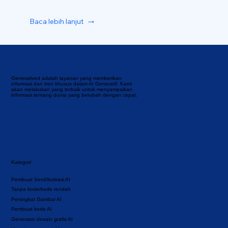
Baca lebih lanjut
Generatived adalah layanan yang memberikan
informasi dan tren khusus dalam AI Generatif. Kami
akan melakukan yang terbaik untuk menyampaikan
informasi tentang dunia yang berubah dengan cepat.
Kategori
Pembuat Seni/Ilustrasi AI
Tanpa kode/kode rendah
Peningkat Gambar AI
Pembuat kode AI
Generator desain grafis AI