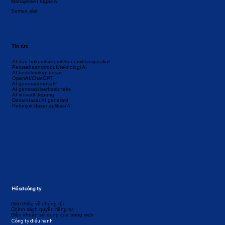
Manajemen tugas AI
Semua alat
Tin tức
AI dan hukum/sistem/ekonomi/masyarakat
Perusahaan/produk/teknologi AI
AI berteknologi besar
OpenAI/ChatGPT
AI generasi inovatif
AI generasi berbasis teks
AI inovatif Jepang
Dasar-dasar AI generatif
Petunjuk dasar aplikasi AI
Hồ sơ công ty
Giới thiệu về chúng tôi
Chính sách quyền riêng tư
Điều khoản sử dụng của trang web
Công ty điều hành