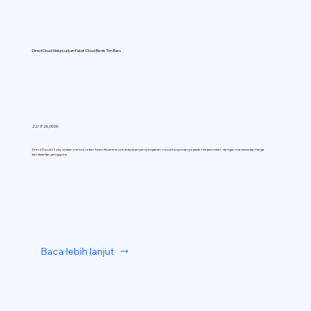
DirectCloud Meluncurkan Paket Cloud Bisnis Tim Baru
22/7/26, 00.00
DirectCloud (Tokyo) akan meluncurkan Team Business untuk layanan penyimpanan cloud korporatnya pada 1 September, dengan menawarkan harga
berdasarkan pengguna.
Baca lebih lanjut