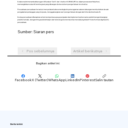
Kolaborasi ini menambahkan agen AI Karakuri 'GeN' dan 'chatbot KARAKURI' ke dalam penawaran Helpfeel,
memungkinkan solusi AI terintegrasi yang dibangun di atas sistem pengetahuan terstruktur.
Perusahaan-perusahaan tersebut menyatakan bahwa meningkatnya keragaman saluran dukungan membutuhkan desain
pengalaman pelanggan yang terpadu, menggabungkan aset pengetahuan dengan alat interaksi berbasis AI.
Kedua perusahaan diharapkan untuk memperluas upaya penjualan dan implementasi bersama sambil mengembangkan
praktik terbaik, dengan integrasi lebih lanjut dari teknologi eksternal untuk mendukung inisiatif transformasi digital (DX)
perusahaan.
Sumber: Siaran pers
Pos sebelumnya
Artikel berikutnya
Bagikan artikel ini:
Facebook
X (Twitter)
WhatsApp
LinkedIn
Pinterest
Salin tautan
Berita terkini