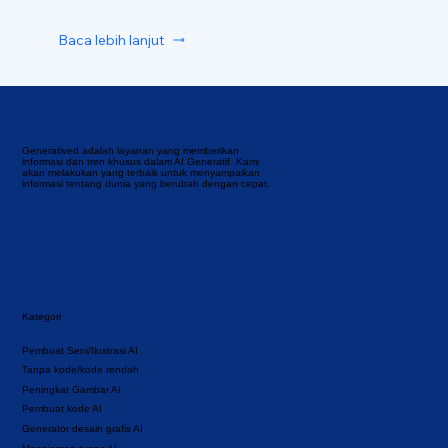
Baca lebih lanjut
Generatived adalah layanan yang memberikan
informasi dan tren khusus dalam AI Generatif. Kami
akan melakukan yang terbaik untuk menyampaikan
informasi tentang dunia yang berubah dengan cepat.
Kategori
Pembuat Seni/Ilustrasi AI
Tanpa kode/kode rendah
Peningkat Gambar AI
Pembuat kode AI
Generator desain grafis AI