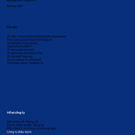
Manajemen tugas AI
Semua alat
Tin tức
AI dan hukum/sistem/ekonomi/masyarakat
Perusahaan/produk/teknologi AI
AI berteknologi besar
OpenAI/ChatGPT
AI generasi inovatif
AI generasi berbasis teks
AI inovatif Jepang
Dasar-dasar AI generatif
Petunjuk dasar aplikasi AI
Hồ sơ công ty
Giới thiệu về chúng tôi
Chính sách quyền riêng tư
Điều khoản sử dụng của trang web
Công ty điều hành