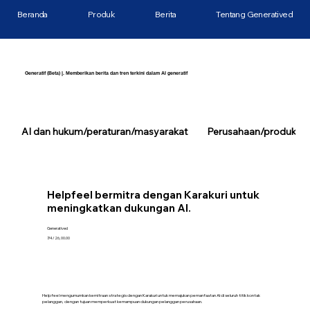
Beranda
Produk
Berita
Tentang Generatived
Generatif (Beta) |. Memberikan berita dan tren terkini dalam AI generatif
AI dan hukum/peraturan/masyarakat
Perusahaan/produk/tek
Helpfeel bermitra dengan Karakuri untuk
meningkatkan dukungan AI.
Generatived
7/4/26, 00.00
Helpfeel mengumumkan kemitraan strategis dengan Karakuri untuk memajukan pemanfaatan AI di seluruh titik kontak
pelanggan, dengan tujuan memperkuat kemampuan dukungan pelanggan perusahaan.