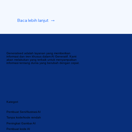
Baca lebih lanjut
Generatived adalah layanan yang memberikan
informasi dan tren khusus dalam AI Generatif. Kami
akan melakukan yang terbaik untuk menyampaikan
informasi tentang dunia yang berubah dengan cepat.
Kategori
Pembuat Seni/Ilustrasi AI
Tanpa kode/kode rendah
Peningkat Gambar AI
Pembuat kode AI