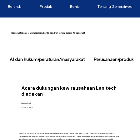
Beranda
Produk
Berita
Tentang Generatived
Generatif (Beta) |. Memberikan berita dan tren terkini dalam AI generatif
AI dan hukum/peraturan/masyarakat
Perusahaan/produk/tek
Acara dukungan kewirausahaan Lanitech
diadakan
Generatived
17/2/25, 04.30
lanitech (Shibuya-ku, Tokyo) akan menyelenggarakan acara "Bloom Startup Hub" di "Creative Garage Hoshigaoka"
dengan tema bekerja dengan gembira dan mewujudkan masyarakat yang berkelanjutan. Acara ini ditujukan bagi mereka
yang ingin memulai bisnis, dengan tujuan memberikan ceramah praktis dan kesempatan untuk berinteraksi, serta