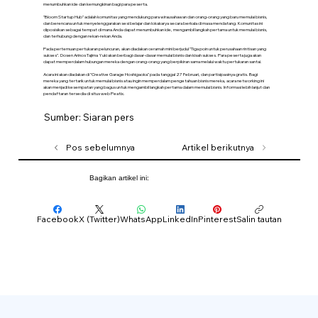
menumbuhkan ide dan kemungkinan bagi para peserta.
"Bloom Startup Hub" adalah komunitas yang mendukung para wirausahawan dan orang-orang yang baru memulai bisnis,
dan berencana untuk menyelenggarakan sesi belajar dan lokakarya secara berkala di masa mendatang. Komunitas ini
diposisikan sebagai tempat di mana Anda dapat menumbuhkan ide, mengambil langkah pertama untuk memulai bisnis,
dan terhubung dengan rekan-rekan Anda.
Pada pertemuan pertukaran peluncuran, akan diadakan ceramah mini berjudul "Tiga poin untuk perusahaan rintisan yang
sukses". Dosen Arinos Tajima Yuki akan berbagi dasar-dasar memulai bisnis dan kisah sukses. Para peserta juga akan
dapat memperdalam hubungan mereka dengan orang-orang yang berpikiran sama melalui waktu pertukaran santai.
Acara ini akan diadakan di "Creative Garage Hoshigaoka" pada tanggal 27 Februari, dan partisipasinya gratis. Bagi
mereka yang tertarik untuk memulai bisnis atau ingin memperdalam pengetahuan bisnis mereka, acara networking ini
akan menjadi kesempatan yang bagus untuk mengambil langkah pertama dalam memulai bisnis. Informasi lebih lanjut dan
pendaftaran tersedia di situs web Peatix.
Sumber: Siaran pers
Pos sebelumnya
Artikel berikutnya
Bagikan artikel ini:
Facebook
X (Twitter)
WhatsApp
LinkedIn
Pinterest
Salin tautan