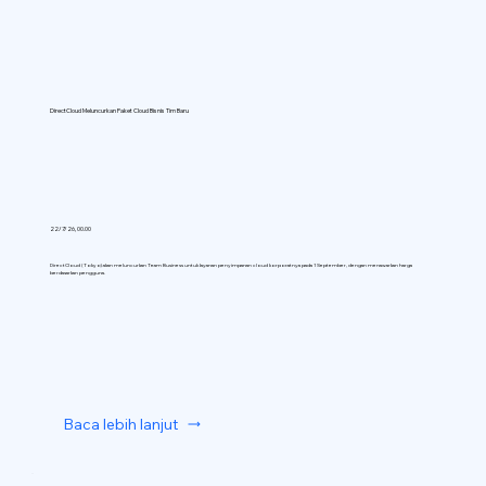
DirectCloud Meluncurkan Paket Cloud Bisnis Tim Baru
22/7/26, 00.00
DirectCloud (Tokyo) akan meluncurkan Team Business untuk layanan penyimpanan cloud korporatnya pada 1 September, dengan menawarkan harga
berdasarkan pengguna.
Baca lebih lanjut