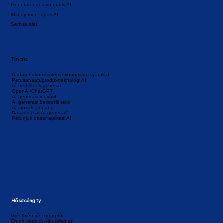
Generator desain grafis AI
Manajemen tugas AI
Semua alat
Tin tức
AI dan hukum/sistem/ekonomi/masyarakat
Perusahaan/produk/teknologi AI
AI berteknologi besar
OpenAI/ChatGPT
AI generasi inovatif
AI generasi berbasis teks
AI inovatif Jepang
Dasar-dasar AI generatif
Petunjuk dasar aplikasi AI
Hồ sơ công ty
Giới thiệu về chúng tôi
Chính sách quyền riêng tư