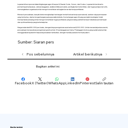
Layanan ini beroperasi dalam lingkungan agen AI seperti Claude Code, Cursor, dan Codex. Layanan ini membantu
pemantauan kampanye, alokasi anggaran, analisis istilah pencarian, peningkatan materi iklan, dan tugas pelaporan rutin,
memungkinkan organisasi untuk mengotomatiskan sebagian besar alur kerja periklanan.
Menurut perusahaan, banyak bisnis menghadapi tantangan terkait beban kerja operasional, sumber daya pemasaran
yang terbatas, dan ketergantungan pada spesialis individu. Kematangan agen AI yang semakin meningkat telah
menciptakan peluang untuk mengotomatiskan tugas periklanan yang berulang sambil mempertahankan pemantauan
dan optimasi kinerja yang berkelanjutan.
Harga mulai dari ¥50.000 per bulan, dengan biaya pengaturan awal sebesar ¥200.000. Untuk menandai peluncuran ini,
perusahaan menawarkan pengaturan gratis untuk 20 pelanggan pertama. Pelanggan Uruteq yang sudah ada berhak
menggunakan layanan ini tanpa biaya bulanan tambahan, dengan tunduk pada ketentuan paket.
Sumber: Siaran pers
Pos sebelumnya
Artikel berikutnya
Bagikan artikel ini:
Facebook
X (Twitter)
WhatsApp
LinkedIn
Pinterest
Salin tautan
Berita terkini