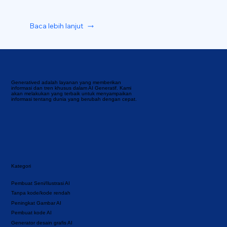
Baca lebih lanjut
Generatived adalah layanan yang memberikan
informasi dan tren khusus dalam AI Generatif. Kami
akan melakukan yang terbaik untuk menyampaikan
informasi tentang dunia yang berubah dengan cepat.
Kategori
Pembuat Seni/Ilustrasi AI
Tanpa kode/kode rendah
Peningkat Gambar AI
Pembuat kode AI
Generator desain grafis AI