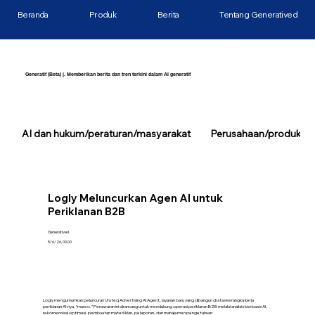
Beranda
Produk
Berita
Tentang Generatived
Generatif (Beta) |. Memberikan berita dan tren terkini dalam AI generatif
AI dan hukum/peraturan/masyarakat
Perusahaan/produk/tek
Logly Meluncurkan Agen AI untuk
Periklanan B2B
Generatived
5/6/26, 00.00
Logly mengumumkan peluncuran Uruteq Advertising AI Agent, layanan baru yang dibangun di atas kerangka kerja
periklanan AI-nya, “mureo.” Penawaran ini dirancang untuk mendukung operasi periklanan B2B melalui analisis berbasis AI,
rekomendasi optimasi, pembuatan materi iklan, pelaporan, dan manajemen pengetahuan.