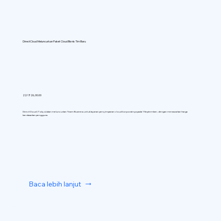
DirectCloud Meluncurkan Paket Cloud Bisnis Tim Baru
22/7/26, 00.00
DirectCloud (Tokyo) akan meluncurkan Team Business untuk layanan penyimpanan cloud korporatnya pada 1 September, dengan menawarkan harga
berdasarkan pengguna.
Baca lebih lanjut