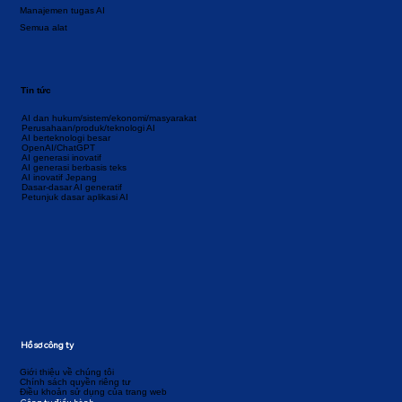
Manajemen tugas AI
Semua alat
Tin tức
AI dan hukum/sistem/ekonomi/masyarakat
Perusahaan/produk/teknologi AI
AI berteknologi besar
OpenAI/ChatGPT
AI generasi inovatif
AI generasi berbasis teks
AI inovatif Jepang
Dasar-dasar AI generatif
Petunjuk dasar aplikasi AI
Hồ sơ công ty
Giới thiệu về chúng tôi
Chính sách quyền riêng tư
Điều khoản sử dụng của trang web