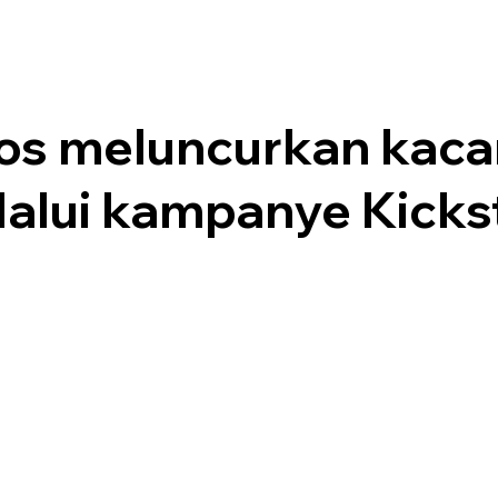
s meluncurkan kac
lalui kampanye Kicks