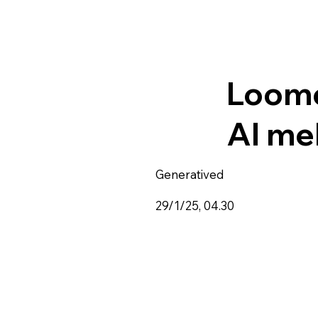
Loomo
AI me
Generatived
29/1/25, 04.30