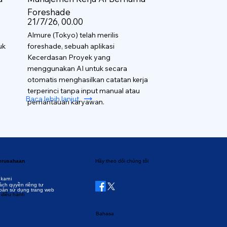
Foreshade
21/7/26, 00.00
Almure (Tokyo) telah merilis
uk
foreshade, sebuah aplikasi
Kecerdasan Proyek yang
menggunakan AI untuk secara
otomatis menghasilkan catatan kerja
terperinci tanpa input manual atau
Baca lebih lanjut
pemantauan karyawan.
perusahaan
Hãy theo dõi chúng tôi
 kami
ách quyền riêng tư
oản sử dụng trang web
 điều hành
Bahasa