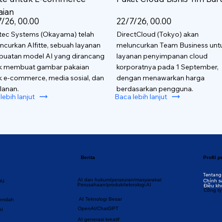
aian
/26, 00.00
22/7/26, 00.00
tec Systems (Okayama) telah
DirectCloud (Tokyo) akan
ncurkan AIfitte, sebuah layanan
meluncurkan Team Business unt
uatan model AI yang dirancang
layanan penyimpanan cloud
k membuat gambar pakaian
korporatnya pada 1 September,
k e-commerce, media sosial, dan
dengan menawarkan harga
lanan.
berdasarkan pengguna.
lebih lanjut
Baca lebih lanjut
Berita
Profil 
Tentang
AI dan hukum/peraturan/masyarakat
Chính s
AI
Perusahaan/produk/teknologi AI
Điều kh
Công ty
AI Teknologi Besar
rendah
OpenAI/ChatGPT
AI
AI generasi kreatif