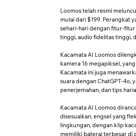
Loomos telah resmi meluncur
mulai dari $199. Perangkat 
sehari-hari dengan fitur-fit
tinggi, audio fidelitas ting
Kacamata AI Loomos dilengk
kamera 16 megapiksel, ya
Kacamata ini juga menawarka
suara dengan ChatGPT-4o, ya
penerjemahan, dan tips haria
Kacamata AI Loomos diranca
disesuaikan, engsel yang fl
lingkungan, dengan klip kac
memiliki baterai terbesar d