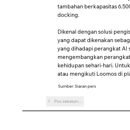
tambahan berkapasitas 6.500
docking.
Dikenal dengan solusi pengi
yang dapat dikenakan sebaga
yang dihadapi perangkat AI 
mengembangkan perangkat ker
kehidupan sehari-hari. Untuk
atau mengikuti Loomos di pla
Sumber: Siaran pers
Pos sebelumnya