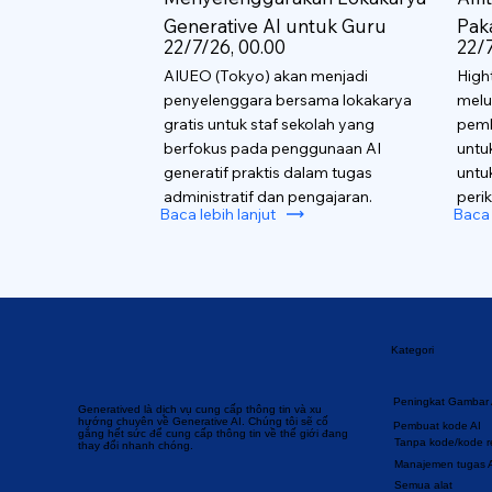
Generative AI untuk Guru
Pak
22/7/26, 00.00
22/7
AIUEO (Tokyo) akan menjadi
High
penyelenggara bersama lokakarya
melu
gratis untuk staf sekolah yang
pemb
berfokus pada penggunaan AI
untu
generatif praktis dalam tugas
untu
administratif dan pengajaran.
perik
Baca lebih lanjut
Baca 
Kategori
Peningkat Gambar 
Generatived là dịch vụ cung cấp thông tin và xu
hướng chuyên về Generative AI. Chúng tôi sẽ cố
Pembuat kode AI
gắng hết sức để cung cấp thông tin về thế giới đang
Tanpa kode/kode 
thay đổi nhanh chóng.
Manajemen tugas 
Semua alat