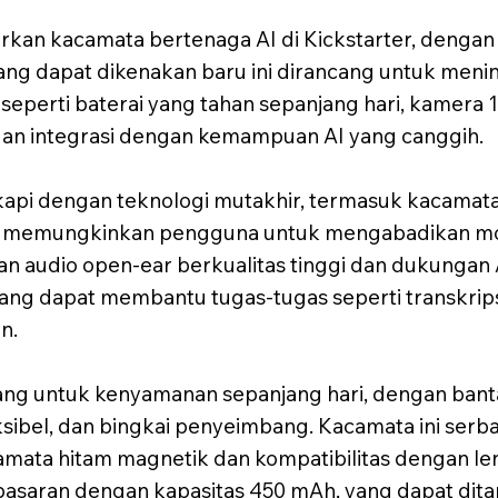
kan kacamata bertenaga AI di Kickstarter, dengan h
yang dapat dikenakan baru ini dirancang untuk me
ur seperti baterai yang tahan sepanjang hari, kamera
gi, dan integrasi dengan kemampuan AI yang canggih.
api dengan teknologi mutakhir, termasuk kacamata
ng memungkinkan pengguna untuk mengabadikan 
n audio open-ear berkualitas tinggi dan dukungan 
ng dapat membantu tugas-tugas seperti transkripsi 
n.
ng untuk kenyamanan sepanjang hari, dengan bant
eksibel, dan bingkai penyeimbang. Kacamata ini ser
amata hitam magnetik dan kompatibilitas dengan len
i pasaran dengan kapasitas 450 mAh, yang dapat d