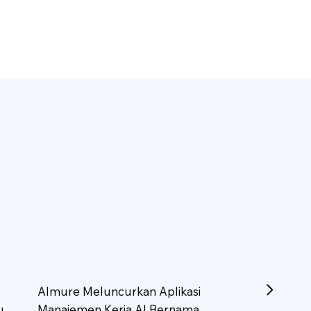
Almure Meluncurkan Aplikasi
u
Manajemen Kerja AI Bernama