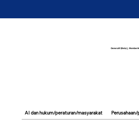
Generatif (Beta) |. Memberik
AI dan hukum/peraturan/masyarakat
Perusahaan/p