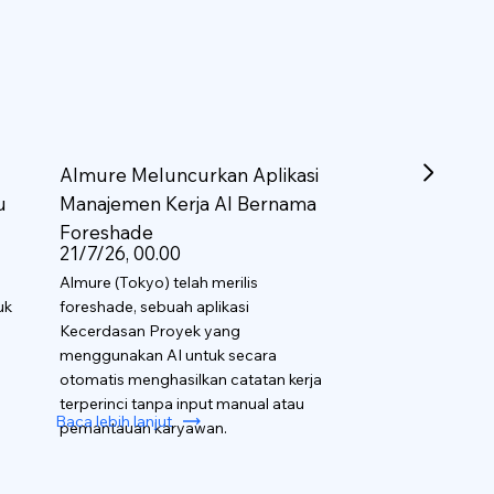
Almure Meluncurkan Aplikasi
u
Manajemen Kerja AI Bernama
Foreshade
21/7/26, 00.00
Almure (Tokyo) telah merilis
uk
foreshade, sebuah aplikasi
Kecerdasan Proyek yang
menggunakan AI untuk secara
otomatis menghasilkan catatan kerja
terperinci tanpa input manual atau
Baca lebih lanjut
pemantauan karyawan.