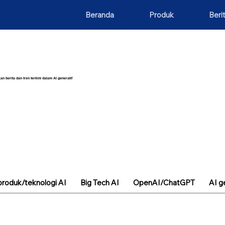
Beranda
Produk
Beri
an berita dan tren terkini dalam AI generatif
roduk/teknologi AI
Big Tech AI
OpenAI/ChatGPT
AI g