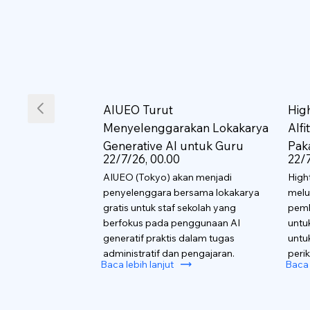
AIUEO Turut
Hig
Menyelenggarakan Lokakarya
AIf
Generative AI untuk Guru
Pak
22/7/26, 00.00
22/7
AIUEO (Tokyo) akan menjadi
High
penyelenggara bersama lokakarya
melu
gratis untuk staf sekolah yang
pemb
berfokus pada penggunaan AI
untu
generatif praktis dalam tugas
untu
administratif dan pengajaran.
perik
Baca lebih lanjut
Baca 