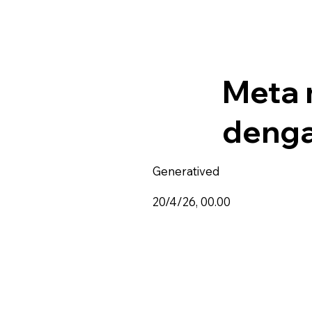
Meta 
denga
Generatived
20/4/26, 00.00