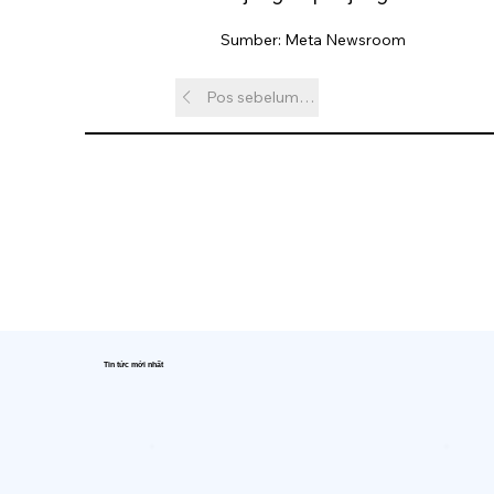
Sumber: Meta Newsroom
Pos sebelumnya
Tin tức mới nhất