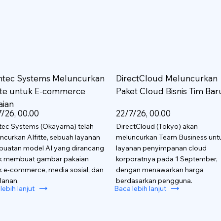
htec Systems Meluncurkan
DirectCloud Meluncurkan
itte untuk E-commerce
Paket Cloud Bisnis Tim Bar
aian
/26, 00.00
22/7/26, 00.00
tec Systems (Okayama) telah
DirectCloud (Tokyo) akan
ncurkan AIfitte, sebuah layanan
meluncurkan Team Business unt
uatan model AI yang dirancang
layanan penyimpanan cloud
k membuat gambar pakaian
korporatnya pada 1 September,
k e-commerce, media sosial, dan
dengan menawarkan harga
lanan.
berdasarkan pengguna.
lebih lanjut
Baca lebih lanjut