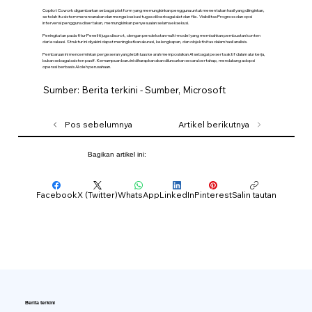
Copilot Cowork digambarkan sebagai platform yang memungkinkan pengguna untuk menentukan hasil yang diinginkan,
setelah itu sistem merencanakan dan mengeksekusi tugas di berbagai alat dan file. Visibilitas Progress dan opsi
intervensi pengguna disertakan, memungkinkan penyesuaian selama eksekusi.
Peningkatan pada fitur Peneliti juga disorot, dengan pendekatan multi-model yang memisahkan pembuatan konten
dari evaluasi. Struktur ini diyakini dapat meningkatkan akurasi, kelengkapan, dan objektivitas dalam hasil analisis.
Pembaruan ini mencerminkan pergeseran yang lebih luas ke arah memposisikan AI sebagai peserta aktif dalam alur kerja,
bukan sebagai asisten pasif. Kemampuan baru ini diharapkan akan diluncurkan secara bertahap, mendukung adopsi
operasi berbasis AI oleh perusahaan.
Sumber: Berita terkini - Sumber, Microsoft
Pos sebelumnya
Artikel berikutnya
Bagikan artikel ini:
Facebook
X (Twitter)
WhatsApp
LinkedIn
Pinterest
Salin tautan
Berita terkini