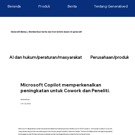
Beranda
Produk
Berita
Tentang Generatived
Generatif (Beta) |. Memberikan berita dan tren terkini dalam AI generatif
AI dan hukum/peraturan/masyarakat
Perusahaan/produk/tek
Microsoft Copilot memperkenalkan
peningkatan untuk Cowork dan Peneliti.
Generatived
1/4/26, 00.00
Microsoft dikabarkan telah memperkenalkan kemampuan baru di Microsoft 365 Copilot, termasuk Copilot Cowork,
yang dirancang untuk mendukung proses kerja yang kompleks dan bertahap. Sistem ini dilaporkan mengintegrasikan
berbagai model AI dan data perusahaan untuk meningkatkan produktivitas tempat kerja.