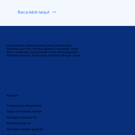
Baca lebih lanjut
Generatived adalah layanan yang memberikan
informasi dan tren khusus dalam AI Generatif. Kami
akan melakukan yang terbaik untuk menyampaikan
informasi tentang dunia yang berubah dengan cepat.
Kategori
Pembuat Seni/Ilustrasi AI
Tanpa kode/kode rendah
Peningkat Gambar AI
Pembuat kode AI
Generator desain grafis AI