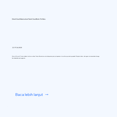
DirectCloud Meluncurkan Paket Cloud Bisnis Tim Baru
22/7/26, 00.00
DirectCloud (Tokyo) akan meluncurkan Team Business untuk layanan penyimpanan cloud korporatnya pada 1 September, dengan menawarkan harga
berdasarkan pengguna.
Baca lebih lanjut