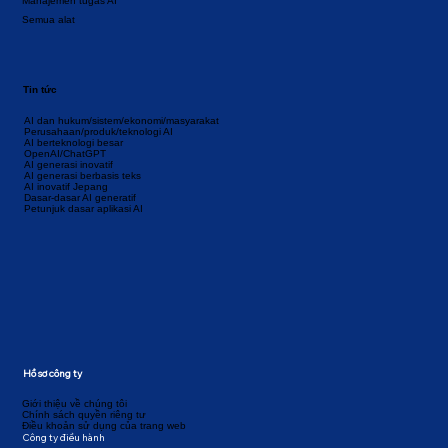
Manajemen tugas AI
Semua alat
Tin tức
AI dan hukum/sistem/ekonomi/masyarakat
Perusahaan/produk/teknologi AI
AI berteknologi besar
OpenAI/ChatGPT
AI generasi inovatif
AI generasi berbasis teks
AI inovatif Jepang
Dasar-dasar AI generatif
Petunjuk dasar aplikasi AI
Hồ sơ công ty
Giới thiệu về chúng tôi
Chính sách quyền riêng tư
Điều khoản sử dụng của trang web
Công ty điều hành