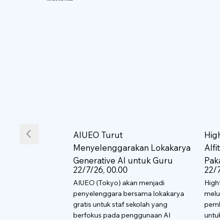
AIUEO Turut
Hig
Menyelenggarakan Lokakarya
AIf
Generative AI untuk Guru
Pak
22/7/26, 00.00
22/7
AIUEO (Tokyo) akan menjadi
High
penyelenggara bersama lokakarya
melu
gratis untuk staf sekolah yang
pemb
berfokus pada penggunaan AI
untu