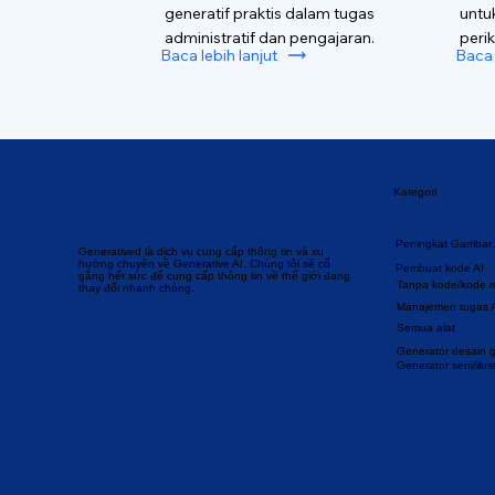
generatif praktis dalam tugas
untu
administratif dan pengajaran.
perik
Baca lebih lanjut
Baca 
Kategori
Peningkat Gambar 
Generatived là dịch vụ cung cấp thông tin và xu
hướng chuyên về Generative AI. Chúng tôi sẽ cố
Pembuat kode AI
gắng hết sức để cung cấp thông tin về thế giới đang
Tanpa kode/kode 
thay đổi nhanh chóng.
Manajemen tugas 
Semua alat
Generator desain gr
Generator seni/ilust