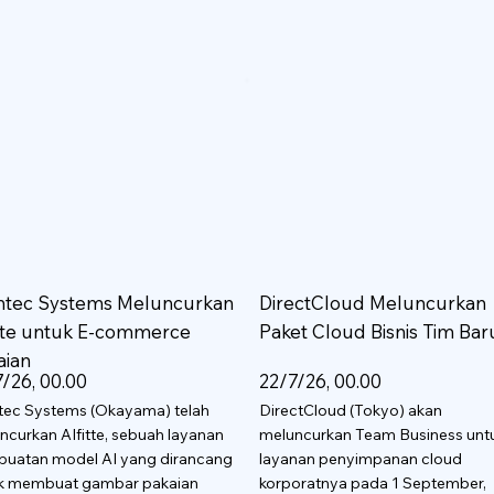
htec Systems Meluncurkan
DirectCloud Meluncurkan
itte untuk E-commerce
Paket Cloud Bisnis Tim Bar
aian
/26, 00.00
22/7/26, 00.00
tec Systems (Okayama) telah
DirectCloud (Tokyo) akan
ncurkan AIfitte, sebuah layanan
meluncurkan Team Business unt
uatan model AI yang dirancang
layanan penyimpanan cloud
k membuat gambar pakaian
korporatnya pada 1 September,