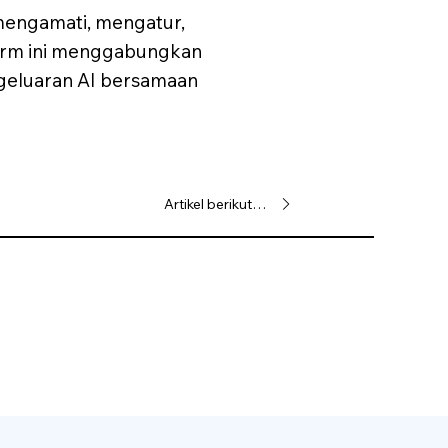
 mengamati, mengatur,
form ini menggabungkan
eluaran AI bersamaan
Artikel berikutnya