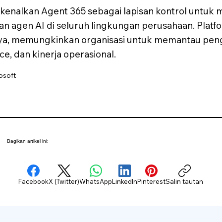
rkenalkan Agent 365 sebagai lapisan kontrol untuk
 agen AI di seluruh lingkungan perusahaan. Plat
, memungkinkan organisasi untuk memantau peng
, dan kinerja operasional.
osoft
Bagikan artikel ini:
Facebook
X (Twitter)
WhatsApp
LinkedIn
Pinterest
Salin tautan