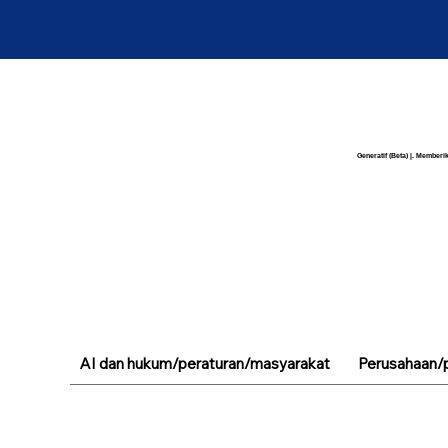
Generatif (Beta) |. Memberik
AI dan hukum/peraturan/masyarakat
Perusahaan/p