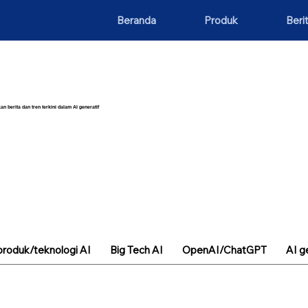
Beranda
Produk
Beri
an berita dan tren terkini dalam AI generatif
roduk/teknologi AI
Big Tech AI
OpenAI/ChatGPT
AI g