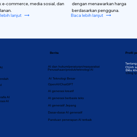
k e-commerce, media sosial, dan
dengan menawarkan harga
lanan.
berdasarkan pengguna.
lebih lanjut
Baca lebih lanjut
Berita
Profil 
Tentang
AI dan hukum/peraturan/masyarakat
Chính s
AI
Perusahaan/produk/teknologi AI
Điều kh
Công ty
AI Teknologi Besar
rendah
OpenAI/ChatGPT
AI
AI generasi kreatif
afis AI
AI generasi berbasis teks
rasi AI
AI generatif Jepang
Dasar-dasar AI generatif
Panduan penerapan AI terbaik