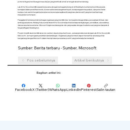
potensi AI guna membangun masa depan yang lebih baik untuk setengah abad mendatang.
Lab AI for Good memiliki sejarah kerja sama dengan berbagai kelompok di Washington untuk berkontribusi pada
kemajuan dalam penelitian medis, konservasi keanekaragaman hayati, kesiapsiagaan masyarakat, dan pelestarian
budaya. Lab saat ini tengah bekerja keras menemukan aplikasi AI yang baru dan inovatif yang bermanfaat bagi
masyarakat setempat.
Panggilan ini terbuka untuk berbagai organisasi yang memiliki misi, termasuk lembaga nirlaba, perusahaan rintisan, dan
lembaga akademis. Bidang fokus untuk hibah AI for Good meliputi keberlanjutan lingkungan, pendidikan, aksesibilitas,
dan perawatan kesehatan. Microsoft ingin mendukung ide-ide yang sejalan dengan tradisi inovasi yang berdampak di
Negara Bagian Washington.
Proyek terpilih akan memiliki akses ke sumber daya komputasi Azure , peluang kolaborasi dengan Lab AI for Good milik
Microsoft, serta program pelatihan dan bimbingan. Organisasi yang berminat dapat mendaftar sekarang untuk
bergabung dengan Microsoft dalam menciptakan perubahan positif yang berkelanjutan melalui AI.
Sumber: Berita terbaru - Sumber, Microsoft
Pos sebelumnya
Artikel berikutnya
Bagikan artikel ini:
Facebook
X (Twitter)
WhatsApp
LinkedIn
Pinterest
Salin tautan