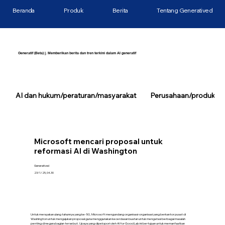
Beranda
Produk
Berita
Tentang Generatived
Generatif (Beta) |. Memberikan berita dan tren terkini dalam AI generatif
AI dan hukum/peraturan/masyarakat
Perusahaan/produk/tek
Microsoft mencari proposal untuk
reformasi AI di Washington
Generatived
23/1/25, 04.30
Untuk merayakan ulang tahunnya yang ke-50, Microsoft mengundang organisasi-organisasi yang berkantor pusat di
Washington untuk mengajukan proposal guna menggunakan kecerdasan buatan untuk mengatasi berbagai masalah
penting di negara bagian tersebut. Upaya yang dipelopori oleh AI ​​for Good Lab ini bertujuan untuk memanfaatkan