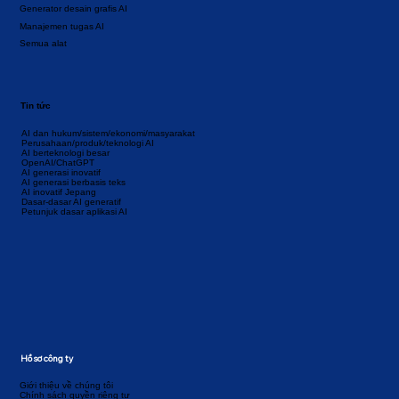
Generator desain grafis AI
Manajemen tugas AI
Semua alat
Tin tức
AI dan hukum/sistem/ekonomi/masyarakat
Perusahaan/produk/teknologi AI
AI berteknologi besar
OpenAI/ChatGPT
AI generasi inovatif
AI generasi berbasis teks
AI inovatif Jepang
Dasar-dasar AI generatif
Petunjuk dasar aplikasi AI
Hồ sơ công ty
Giới thiệu về chúng tôi
Chính sách quyền riêng tư