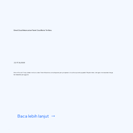
DirectCloud Meluncurkan Paket Cloud Bisnis Tim Baru
22/7/26, 00.00
DirectCloud (Tokyo) akan meluncurkan Team Business untuk layanan penyimpanan cloud korporatnya pada 1 September, dengan menawarkan harga
berdasarkan pengguna.
Baca lebih lanjut