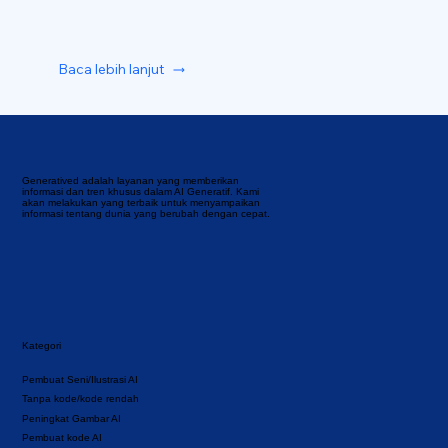
Baca lebih lanjut
Generatived adalah layanan yang memberikan
informasi dan tren khusus dalam AI Generatif. Kami
akan melakukan yang terbaik untuk menyampaikan
informasi tentang dunia yang berubah dengan cepat.
Kategori
Pembuat Seni/Ilustrasi AI
Tanpa kode/kode rendah
Peningkat Gambar AI
Pembuat kode AI