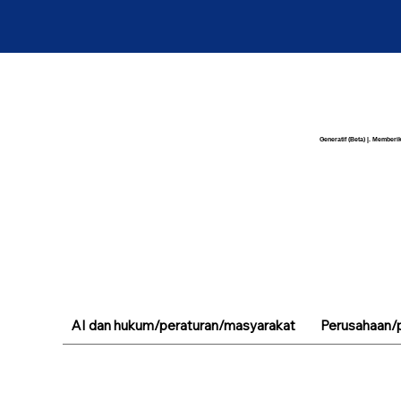
Generatif (Beta) |. Memberik
AI dan hukum/peraturan/masyarakat
Perusahaan/p