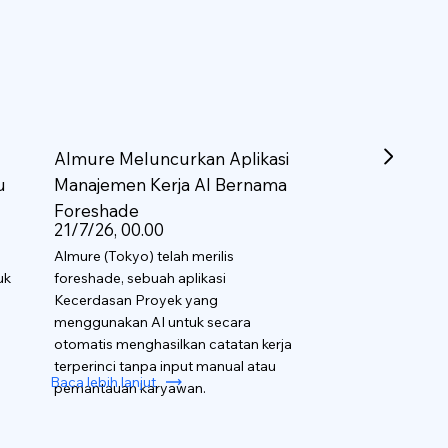
Almure Meluncurkan Aplikasi
u
Manajemen Kerja AI Bernama
Foreshade
21/7/26, 00.00
Almure (Tokyo) telah merilis
uk
foreshade, sebuah aplikasi
Kecerdasan Proyek yang
menggunakan AI untuk secara
otomatis menghasilkan catatan kerja
terperinci tanpa input manual atau
Baca lebih lanjut
pemantauan karyawan.