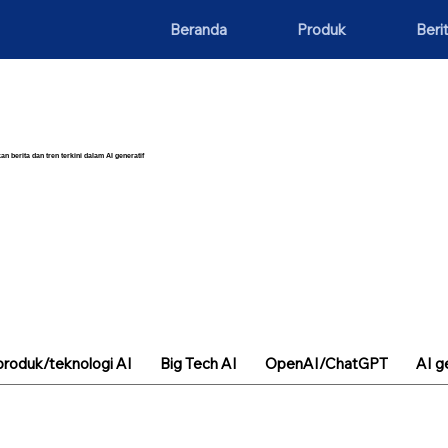
Beranda
Produk
Beri
an berita dan tren terkini dalam AI generatif
roduk/teknologi AI
Big Tech AI
OpenAI/ChatGPT
AI g