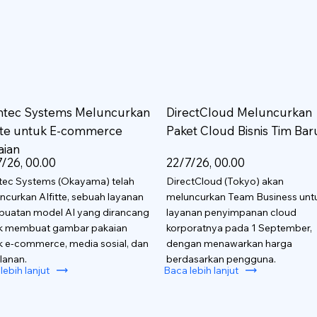
htec Systems Meluncurkan
DirectCloud Meluncurkan
itte untuk E-commerce
Paket Cloud Bisnis Tim Bar
aian
/26, 00.00
22/7/26, 00.00
tec Systems (Okayama) telah
DirectCloud (Tokyo) akan
ncurkan AIfitte, sebuah layanan
meluncurkan Team Business unt
uatan model AI yang dirancang
layanan penyimpanan cloud
k membuat gambar pakaian
korporatnya pada 1 September,
k e-commerce, media sosial, dan
dengan menawarkan harga
lanan.
berdasarkan pengguna.
lebih lanjut
Baca lebih lanjut