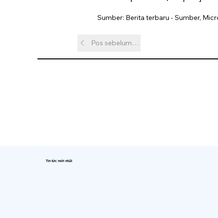
Sumber: Berita terbaru - Sumber, Micr
Pos sebelumnya
Tin tức mới nhất