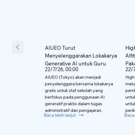
AIUEO Turut
Hig
Menyelenggarakan Lokakarya
AIf
Generative AI untuk Guru
Pak
22/7/26, 00.00
22/7
AIUEO (Tokyo) akan menjadi
High
penyelenggara bersama lokakarya
melu
gratis untuk staf sekolah yang
pemb
berfokus pada penggunaan AI
untu
generatif praktis dalam tugas
untu
administratif dan pengajaran.
perik
Baca lebih lanjut
Baca 