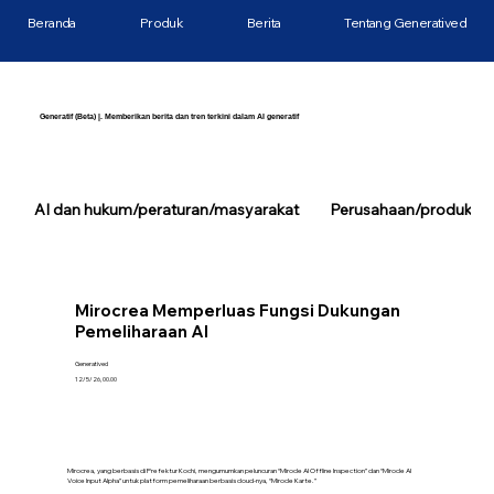
Beranda
Produk
Berita
Tentang Generatived
Generatif (Beta) |. Memberikan berita dan tren terkini dalam AI generatif
AI dan hukum/peraturan/masyarakat
Perusahaan/produk/tek
Mirocrea Memperluas Fungsi Dukungan
Pemeliharaan AI
Generatived
12/5/26, 00.00
Mirocrea, yang berbasis di Prefektur Kochi, mengumumkan peluncuran “Mirocle AI Offline Inspection” dan “Mirocle AI
Voice Input Alpha” untuk platform pemeliharaan berbasis cloud-nya, “Mirocle Karte.”