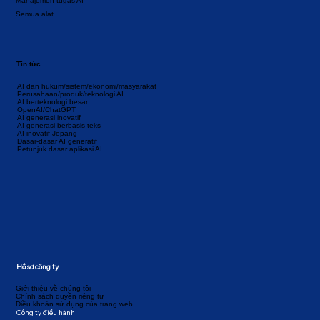
Manajemen tugas AI
Semua alat
Tin tức
AI dan hukum/sistem/ekonomi/masyarakat
Perusahaan/produk/teknologi AI
AI berteknologi besar
OpenAI/ChatGPT
AI generasi inovatif
AI generasi berbasis teks
AI inovatif Jepang
Dasar-dasar AI generatif
Petunjuk dasar aplikasi AI
Hồ sơ công ty
Giới thiệu về chúng tôi
Chính sách quyền riêng tư
Điều khoản sử dụng của trang web
Công ty điều hành