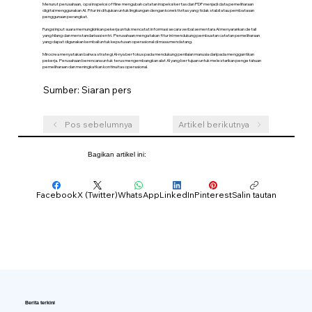
Menurut perusahaan, opsi inspeksi offline mengubah catatan inspeksi kertas dan PDF menjadi data pemeliharaan
digital menggunakan AI. Fitur ini ditujukan untuk lingkungan dengan konektivitas yang tidak stabil atau pembatasan
penggunaan perangkat.
Fungsi input suara memungkinkan pekerja untuk mencatat informasi secara verbal sementara AI menyarankan detail
yang hilang dan menstandarisasi entri. Perusahaan mengatakan fitur ini mendukung pembuatan catatan pemeliharaan
yang dapat digunakan kembali untuk keputusan operasional di masa mendatang.
Mirocrea menyatakan bahwa strategi AI-nya berfokus pada mendukung penilaian manusia daripada menggantikan
pekerja. Perusahaan berencana untuk terus mengembangkan alat AI yang bertujuan untuk melestarikan pengetahuan
pemeliharaan dan meningkatkan kontinuitas operasional.
Sumber: Siaran pers
Pos sebelumnya
Artikel berikutnya
Bagikan artikel ini:
Facebook
X (Twitter)
WhatsApp
LinkedIn
Pinterest
Salin tautan
Berita terkini