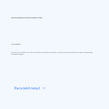
DirectCloud Meluncurkan Paket Cloud Bisnis Tim Baru
22/7/26, 00.00
DirectCloud (Tokyo) akan meluncurkan Team Business untuk layanan penyimpanan cloud korporatnya pada 1 September, dengan menawarkan harga
berdasarkan pengguna.
Baca lebih lanjut