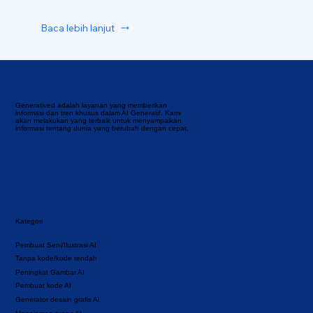
Baca lebih lanjut
Generatived adalah layanan yang memberikan
informasi dan tren khusus dalam AI Generatif. Kami
akan melakukan yang terbaik untuk menyampaikan
informasi tentang dunia yang berubah dengan cepat.
Kategori
Pembuat Seni/Ilustrasi AI
Tanpa kode/kode rendah
Peningkat Gambar AI
Pembuat kode AI
Generator desain grafis AI