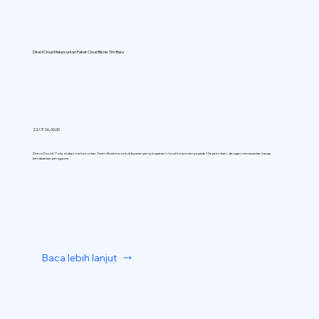
DirectCloud Meluncurkan Paket Cloud Bisnis Tim Baru
22/7/26, 00.00
DirectCloud (Tokyo) akan meluncurkan Team Business untuk layanan penyimpanan cloud korporatnya pada 1 September, dengan menawarkan harga
berdasarkan pengguna.
Baca lebih lanjut