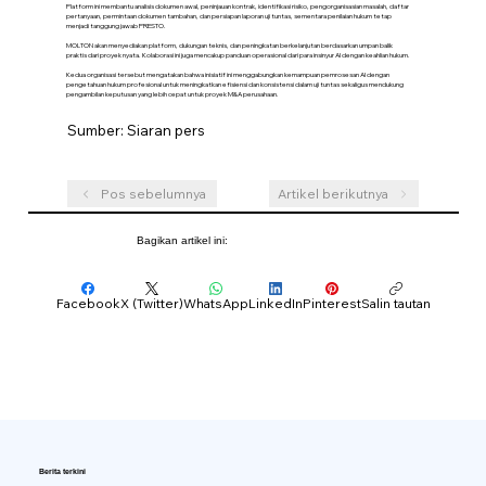
Platform ini membantu analisis dokumen awal, peninjauan kontrak, identifikasi risiko, pengorganisasian masalah, daftar
pertanyaan, permintaan dokumen tambahan, dan persiapan laporan uji tuntas, sementara penilaian hukum tetap
menjadi tanggung jawab PRESTO.
MOLTON akan menyediakan platform, dukungan teknis, dan peningkatan berkelanjutan berdasarkan umpan balik
praktis dari proyek nyata. Kolaborasi ini juga mencakup panduan operasional dari para insinyur AI dengan keahlian hukum.
Kedua organisasi tersebut mengatakan bahwa inisiatif ini menggabungkan kemampuan pemrosesan AI dengan
pengetahuan hukum profesional untuk meningkatkan efisiensi dan konsistensi dalam uji tuntas sekaligus mendukung
pengambilan keputusan yang lebih cepat untuk proyek M&A perusahaan.
Sumber: Siaran pers
Pos sebelumnya
Artikel berikutnya
Bagikan artikel ini:
Facebook
X (Twitter)
WhatsApp
LinkedIn
Pinterest
Salin tautan
Berita terkini