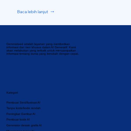
Baca lebih lanjut
Generatived adalah layanan yang memberikan
informasi dan tren khusus dalam AI Generatif. Kami
akan melakukan yang terbaik untuk menyampaikan
informasi tentang dunia yang berubah dengan cepat.
Kategori
Pembuat Seni/Ilustrasi AI
Tanpa kode/kode rendah
Peningkat Gambar AI
Pembuat kode AI
Generator desain grafis AI