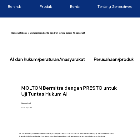
Beranda
Produk
Berita
Tentang Generatived
Generatif (Beta) |. Memberikan berita dan tren terkini dalam AI generatif
AI dan hukum/peraturan/masyarakat
Perusahaan/produk/tek
MOLTON Bermitra dengan PRESTO untuk
Uji Tuntas Hukum AI
Generatived
8/7/26, 00.00
MOLTON mengumumkan aliansi strategis dengan Kantor Hukum PRESTO untuk mendukung uji tuntas hukum untuk
transaksi M&A melalui platform peninjauan berbasis AI yang dirancang untuk alur kerja hukum profesional.