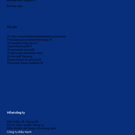
Manajemen tugas AI
Semua alat
Tin tức
AI dan hukum/sistem/ekonomi/masyarakat
Perusahaan/produk/teknologi AI
AI berteknologi besar
OpenAI/ChatGPT
AI generasi inovatif
AI generasi berbasis teks
AI inovatif Jepang
Dasar-dasar AI generatif
Petunjuk dasar aplikasi AI
Hồ sơ công ty
Giới thiệu về chúng tôi
Chính sách quyền riêng tư
Điều khoản sử dụng của trang web
Công ty điều hành