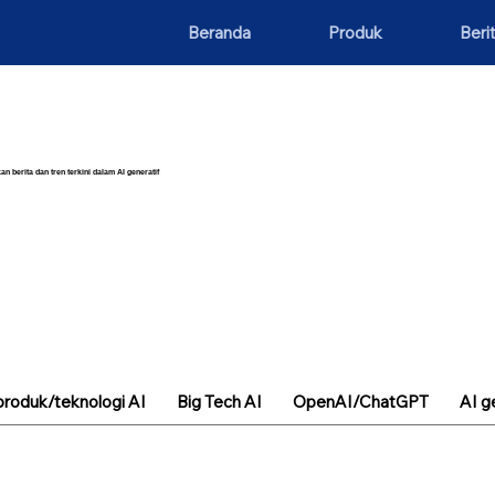
Beranda
Produk
Beri
an berita dan tren terkini dalam AI generatif
roduk/teknologi AI
Big Tech AI
OpenAI/ChatGPT
AI g