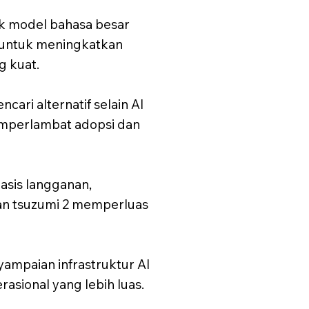
k model bahasa besar
n untuk meningkatkan
 kuat.
ari alternatif selain AI
emperlambat adopsi dan
basis langganan,
an tsuzumi 2 memperluas
ampaian infrastruktur AI
asional yang lebih luas.