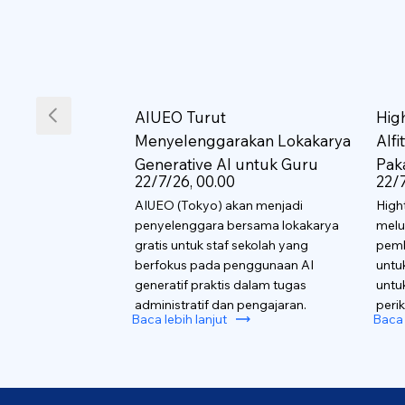
AIUEO Turut
Hig
Menyelenggarakan Lokakarya
AIf
Generative AI untuk Guru
Pak
22/7/26, 00.00
22/7
AIUEO (Tokyo) akan menjadi
High
penyelenggara bersama lokakarya
melu
gratis untuk staf sekolah yang
pemb
berfokus pada penggunaan AI
untu
generatif praktis dalam tugas
untu
administratif dan pengajaran.
perik
Baca lebih lanjut
Baca 