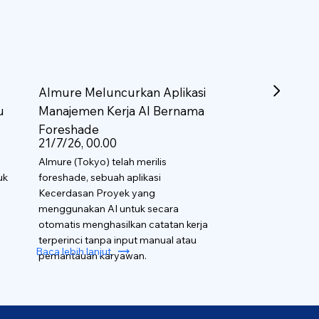
Almure Meluncurkan Aplikasi
u
Manajemen Kerja AI Bernama
Foreshade
21/7/26, 00.00
Almure (Tokyo) telah merilis
uk
foreshade, sebuah aplikasi
Kecerdasan Proyek yang
menggunakan AI untuk secara
otomatis menghasilkan catatan kerja
terperinci tanpa input manual atau
Baca lebih lanjut
pemantauan karyawan.