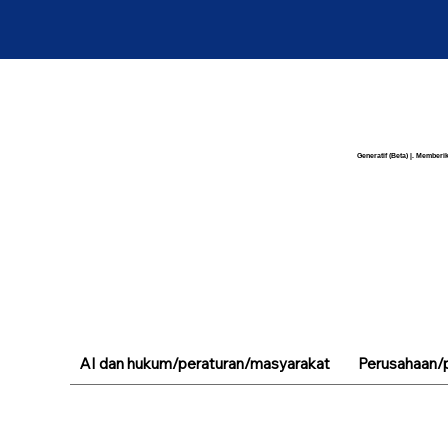
Generatif (Beta) |. Memberik
AI dan hukum/peraturan/masyarakat
Perusahaan/p