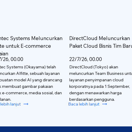
htec Systems Meluncurkan
DirectCloud Meluncurkan
itte untuk E-commerce
Paket Cloud Bisnis Tim Bar
aian
/26, 00.00
22/7/26, 00.00
tec Systems (Okayama) telah
DirectCloud (Tokyo) akan
ncurkan AIfitte, sebuah layanan
meluncurkan Team Business unt
uatan model AI yang dirancang
layanan penyimpanan cloud
k membuat gambar pakaian
korporatnya pada 1 September,
k e-commerce, media sosial, dan
dengan menawarkan harga
lanan.
berdasarkan pengguna.
lebih lanjut
Baca lebih lanjut