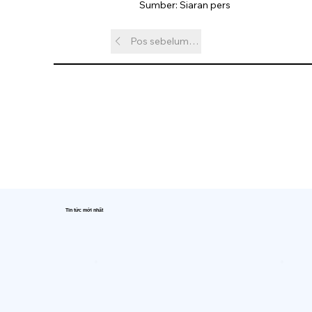
Sumber: Siaran pers
Pos sebelumnya
Tin tức mới nhất