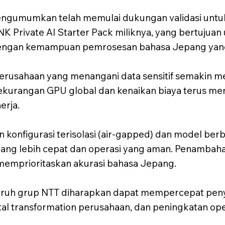
ngumumkan telah memulai dukungan validasi untu
NK Private AI Starter Pack miliknya, yang bertujua
dengan kemampuan pemrosesan bahasa Jepang yang
erusahaan yang menangani data sensitif semakin menc
kekurangan GPU global dan kenaikan biaya terus m
erja.
 konfigurasi terisolasi (air-gapped) dan model ber
ng lebih cepat dan operasi yang aman. Penambah
g memprioritaskan akurasi bahasa Jepang.
seluruh grup NTT diharapkan dapat mempercepat peny
l transformation perusahaan, dan peningkatan oper