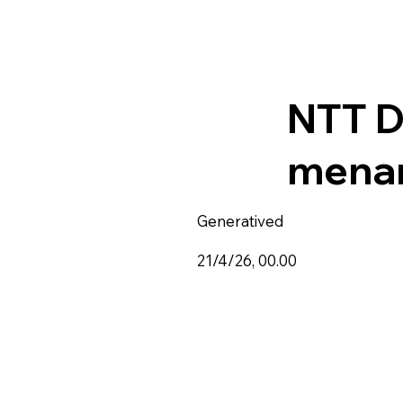
NTT D
menam
Generatived
21/4/26, 00.00