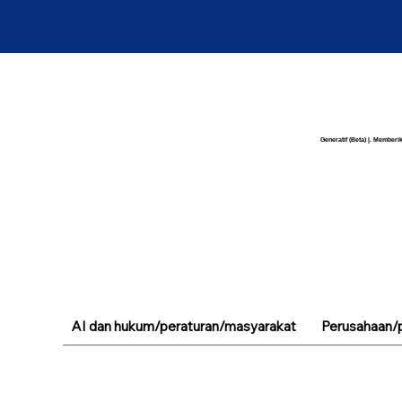
Generatif (Beta) |. Memberik
AI dan hukum/peraturan/masyarakat
Perusahaan/p