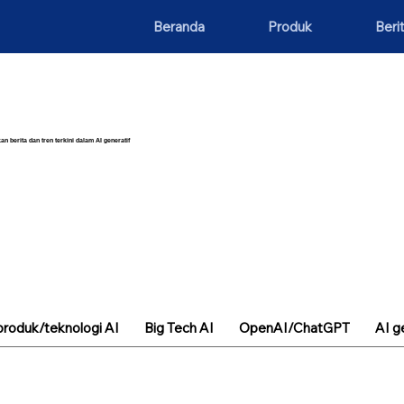
Beranda
Produk
Beri
an berita dan tren terkini dalam AI generatif
roduk/teknologi AI
Big Tech AI
OpenAI/ChatGPT
AI g