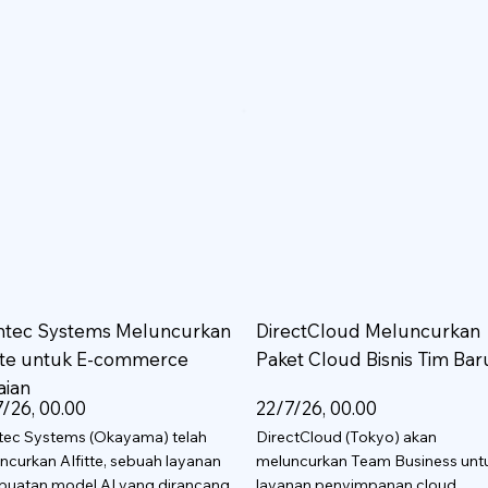
htec Systems Meluncurkan
DirectCloud Meluncurkan
itte untuk E-commerce
Paket Cloud Bisnis Tim Bar
aian
/26, 00.00
22/7/26, 00.00
tec Systems (Okayama) telah
DirectCloud (Tokyo) akan
ncurkan AIfitte, sebuah layanan
meluncurkan Team Business unt
uatan model AI yang dirancang
layanan penyimpanan cloud