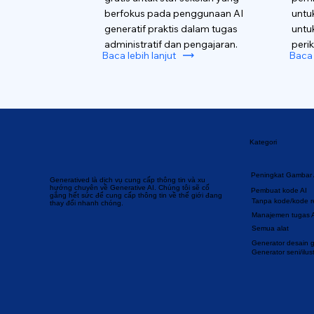
berfokus pada penggunaan AI
untu
generatif praktis dalam tugas
untu
administratif dan pengajaran.
perik
Baca lebih lanjut
Baca 
Kategori
Peningkat Gambar 
Generatived là dịch vụ cung cấp thông tin và xu
hướng chuyên về Generative AI. Chúng tôi sẽ cố
Pembuat kode AI
gắng hết sức để cung cấp thông tin về thế giới đang
Tanpa kode/kode 
thay đổi nhanh chóng.
Manajemen tugas 
Semua alat
Generator desain gr
Generator seni/ilust