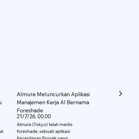
Almure Meluncurkan Aplikasi
u
Manajemen Kerja AI Bernama
Foreshade
21/7/26, 00.00
Almure (Tokyo) telah merilis
uk
foreshade, sebuah aplikasi
Kecerdasan Proyek yang