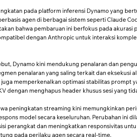
katan pada platform inferensi Dynamo yang bert
 berbasis agen di berbagai sistem seperti Claude C
kan bahwa pembaruan ini berfokus pada akurasi pa
mpatibel dengan Anthropic untuk interaksi komple
ut, Dynamo kini mendukung penalaran dan pengura
men penalaran yang saling terkait dan eksekusi ala
 ini juga memperkenalkan optimasi stabilitas promp
V dengan menghapus header khusus sesi yang tidak 
a peningkatan streaming kini memungkinkan perist
respons model secara keseluruhan. Perubahan ini d
sisi perangkat dan meningkatkan responsivitas un
tung pada perilaku agen secara real-time.