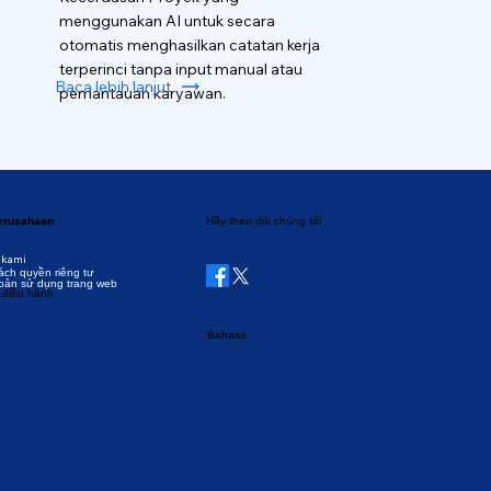
menggunakan AI untuk secara
otomatis menghasilkan catatan kerja
terperinci tanpa input manual atau
Baca lebih lanjut
pemantauan karyawan.
perusahaan
Hãy theo dõi chúng tôi
 kami
ách quyền riêng tư
oản sử dụng trang web
 điều hành
Bahasa