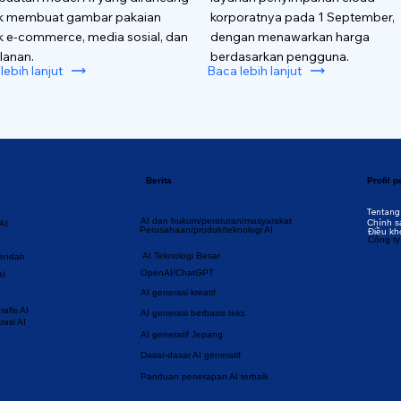
k membuat gambar pakaian
korporatnya pada 1 September,
k e-commerce, media sosial, dan
dengan menawarkan harga
lanan.
berdasarkan pengguna.
lebih lanjut
Baca lebih lanjut
Berita
Profil 
Tentang
AI dan hukum/peraturan/masyarakat
Chính s
AI
Perusahaan/produk/teknologi AI
Điều kh
Công ty
AI Teknologi Besar
rendah
OpenAI/ChatGPT
AI
AI generasi kreatif
afis AI
AI generasi berbasis teks
rasi AI
AI generatif Jepang
Dasar-dasar AI generatif
Panduan penerapan AI terbaik