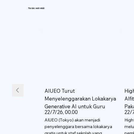
Tin tức mới nhất
AIUEO Turut
Hig
Menyelenggarakan Lokakarya
AIf
Generative AI untuk Guru
Pak
22/7/26, 00.00
22/7
AIUEO (Tokyo) akan menjadi
High
penyelenggara bersama lokakarya
melu
gratis untuk staf sekolah yang
pemb