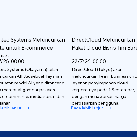
htec Systems Meluncurkan
DirectCloud Meluncurkan
itte untuk E-commerce
Paket Cloud Bisnis Tim Bar
aian
/26, 00.00
22/7/26, 00.00
tec Systems (Okayama) telah
DirectCloud (Tokyo) akan
ncurkan AIfitte, sebuah layanan
meluncurkan Team Business unt
uatan model AI yang dirancang
layanan penyimpanan cloud
k membuat gambar pakaian
korporatnya pada 1 September,
k e-commerce, media sosial, dan
dengan menawarkan harga
lanan.
berdasarkan pengguna.
lebih lanjut
Baca lebih lanjut