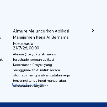
Almure Meluncurkan Aplikasi
u
Manajemen Kerja AI Bernama
Foreshade
21/7/26, 00.00
Almure (Tokyo) telah merilis
uk
foreshade, sebuah aplikasi
Kecerdasan Proyek yang
menggunakan AI untuk secara
otomatis menghasilkan catatan kerja
terperinci tanpa input manual atau
Baca lebih lanjut
pemantauan karyawan.