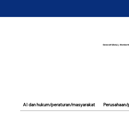
Generatif (Beta) |. Memberik
AI dan hukum/peraturan/masyarakat
Perusahaan/p