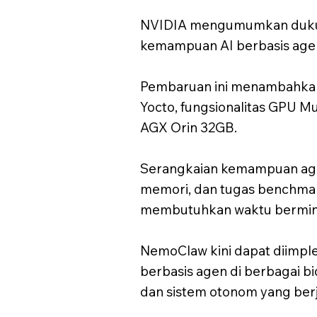
NVIDIA mengumumkan dukun
kemampuan AI berbasis agen d
Pembaruan ini menambahkan 
Yocto, fungsionalitas GPU M
AGX Orin 32GB.
Serangkaian kemampuan agen
memori, dan tugas benchma
membutuhkan waktu bermingg
NemoClaw kini dapat diimpl
berbasis agen di berbagai bid
dan sistem otonom yang berj