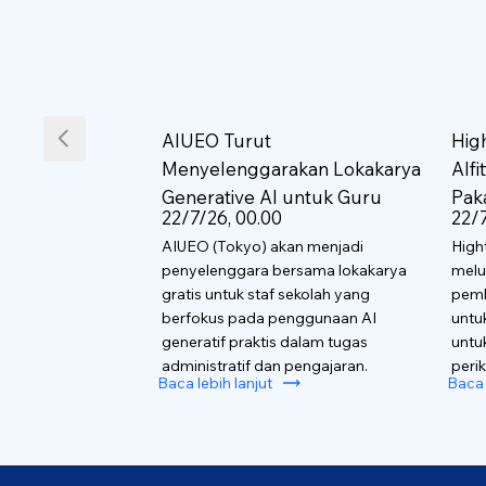
AIUEO Turut
Hig
Menyelenggarakan Lokakarya
AIf
Generative AI untuk Guru
Pak
22/7/26, 00.00
22/7
AIUEO (Tokyo) akan menjadi
High
penyelenggara bersama lokakarya
melu
gratis untuk staf sekolah yang
pemb
berfokus pada penggunaan AI
untu
generatif praktis dalam tugas
untu
administratif dan pengajaran.
perik
Baca lebih lanjut
Baca 