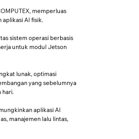
 COMPUTEX, memperluas
likasi AI fisik.
as sistem operasi berbasis
nerja untuk modul Jetson
kat lunak, optimasi
gembangan yang sebelumnya
hari.
mungkinkan aplikasi AI
das, manajemen lalu lintas,