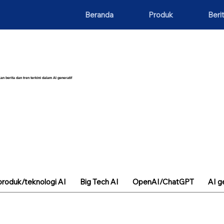
Beranda
Produk
Beri
an berita dan tren terkini dalam AI generatif
roduk/teknologi AI
Big Tech AI
OpenAI/ChatGPT
AI g