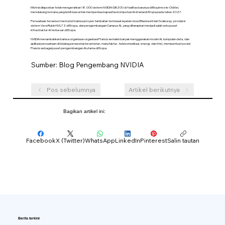
Mistral dilaporkan telah mengerahkan 18.000 sistem NVIDIA GB200 di fasilitas barunya di Bruyères-le-Châtel,
mendukung rencana yang lebih luas untuk memperluas kapasitas komputasi AI di seluruh Eropa pada tahun 2027.
Perusahaan tersebut mencatat bahwa proyek tambahan termasuk layanan cloud Blackwell dari Scaleway, produksi
sistem Vera Rubin NVL72 di Eropa, dan pengembangan Campus AI, yang diharapkan menjadi salah satu pusat
infrastruktur AI terbesar di Eropa.
NVIDIA menambahkan bahwa organisasi-organisasi Prancis semakin banyak menggunakan model AI, kumpulan data, dan
aplikasi perusahaan di bidang perawatan kesehatan, manufaktur, telekomunikasi, energi, dan ritel, memperkuat posisi
Prancis sebagai pusat pengembangan AI utama di Eropa.
Sumber: Blog Pengembang NVIDIA
Pos sebelumnya
Artikel berikutnya
Bagikan artikel ini:
Facebook
X (Twitter)
WhatsApp
LinkedIn
Pinterest
Salin tautan
Berita terkini