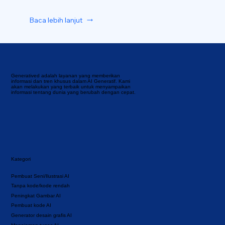
Baca lebih lanjut
Generatived adalah layanan yang memberikan
informasi dan tren khusus dalam AI Generatif. Kami
akan melakukan yang terbaik untuk menyampaikan
informasi tentang dunia yang berubah dengan cepat.
Kategori
Pembuat Seni/Ilustrasi AI
Tanpa kode/kode rendah
Peningkat Gambar AI
Pembuat kode AI
Generator desain grafis AI