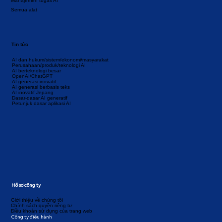
Manajemen tugas AI
Semua alat
Tin tức
AI dan hukum/sistem/ekonomi/masyarakat
Perusahaan/produk/teknologi AI
AI berteknologi besar
OpenAI/ChatGPT
AI generasi inovatif
AI generasi berbasis teks
AI inovatif Jepang
Dasar-dasar AI generatif
Petunjuk dasar aplikasi AI
Hồ sơ công ty
Giới thiệu về chúng tôi
Chính sách quyền riêng tư
Điều khoản sử dụng của trang web
Công ty điều hành