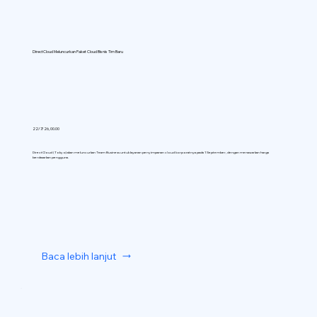
DirectCloud Meluncurkan Paket Cloud Bisnis Tim Baru
22/7/26, 00.00
DirectCloud (Tokyo) akan meluncurkan Team Business untuk layanan penyimpanan cloud korporatnya pada 1 September, dengan menawarkan harga
berdasarkan pengguna.
Baca lebih lanjut