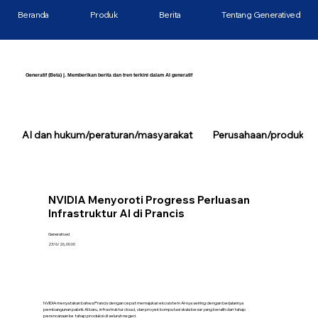
Beranda
Produk
Berita
Tentang Generatived
Generatif (Beta) |. Memberikan berita dan tren terkini dalam AI generatif
AI dan hukum/peraturan/masyarakat
Perusahaan/produk/tek
NVIDIA Menyoroti Progress Perluasan
Infrastruktur AI di Prancis
Generatived
23/6/26, 00.00
NVIDIA menyatakan bahwa Prancis dengan cepat memajukan ekosistem AI-nya seiring dengan berjalannya
pembangunan pabrik AI baru, infrastruktur cloud, dan proyek komputasi skala besar yang beralih dari tahap
perencanaan ke tahap produksi di seluruh negeri.