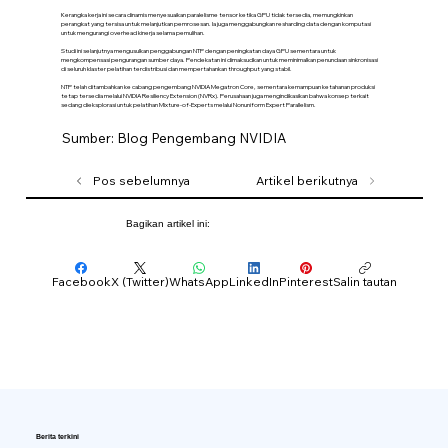
Kerangka kerja ini secara dinamis menyesuaikan paralelisme tensor ketika GPU tidak tersedia, memungkinkan
perangkat yang tersisa untuk melanjutkan pemrosesan. Ia juga menggabungkan resharding data dengan komputasi
untuk mengurangi overhead kinerja selama pemulihan.
Studi ini selanjutnya mengusulkan penggabungan NTP dengan peningkatan daya GPU sementara untuk
mengkompensasi pengurangan sumber daya. Pendekatan ini dimaksudkan untuk meminimalkan penundaan sinkronisasi
di seluruh klaster pelatihan terdistribusi dan mempertahankan throughput yang stabil.
NTP telah ditambahkan ke cabang pengembang NVIDIA Megatron Core, sementara kemampuan ketahanan produksi
tetap tersedia melalui NVIDIA Resiliency Extension (NVRx). Perusahaan juga mengindikasikan bahwa konsep terkait
sedang dieksplorasi untuk pelatihan Mixture-of-Experts melalui Nonuniform Expert Parallelism.
Sumber: Blog Pengembang NVIDIA
Pos sebelumnya
Artikel berikutnya
Bagikan artikel ini:
Facebook
X (Twitter)
WhatsApp
LinkedIn
Pinterest
Salin tautan
Berita terkini