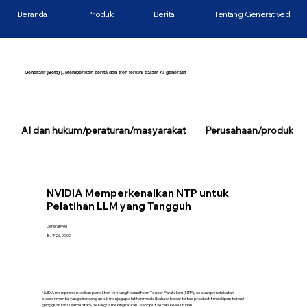
Beranda
Produk
Berita
Tentang Generatived
Generatif (Beta) |. Memberikan berita dan tren terkini dalam AI generatif
AI dan hukum/peraturan/masyarakat
Perusahaan/produk/tek
NVIDIA Memperkenalkan NTP untuk
Pelatihan LLM yang Tangguh
Generatived
8/7/26, 00.00
NVIDIA mempresentasikan penelitian tentang Nonuniform Tensor Parallelism (NTP), sebuah pendekatan
eksperimental yang dirancang untuk menjaga pelatihan model bahasa besar tetap produktif meskipun terjadi
gangguan GPU sementara, sekaligus meningkatkan Goodput secara keseluruhan.