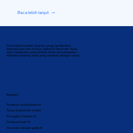
Baca lebih lanjut
Generatived adalah layanan yang memberikan
informasi dan tren khusus dalam AI Generatif. Kami
akan melakukan yang terbaik untuk menyampaikan
informasi tentang dunia yang berubah dengan cepat.
Kategori
Pembuat Seni/Ilustrasi AI
Tanpa kode/kode rendah
Peningkat Gambar AI
Pembuat kode AI
Generator desain grafis AI