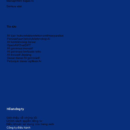
Manajemen tugas AI
Semua alat
Tin tức
AI dan hukum/sistem/ekonomi/masyarakat
Perusahaan/produk/teknologi AI
AI berteknologi besar
OpenAI/ChatGPT
AI generasi inovatif
AI generasi berbasis teks
AI inovatif Jepang
Dasar-dasar AI generatif
Petunjuk dasar aplikasi AI
Hồ sơ công ty
Giới thiệu về chúng tôi
Chính sách quyền riêng tư
Điều khoản sử dụng của trang web
Công ty điều hành