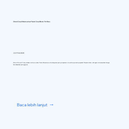
DirectCloud Meluncurkan Paket Cloud Bisnis Tim Baru
22/7/26, 00.00
DirectCloud (Tokyo) akan meluncurkan Team Business untuk layanan penyimpanan cloud korporatnya pada 1 September, dengan menawarkan harga
berdasarkan pengguna.
Baca lebih lanjut