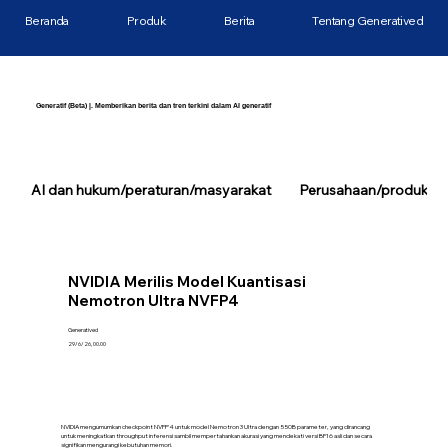
Beranda
Produk
Berita
Tentang Generatived
Generatif (Beta) |. Memberikan berita dan tren terkini dalam AI generatif
AI dan hukum/peraturan/masyarakat
Perusahaan/produk/tek
NVIDIA Merilis Model Kuantisasi
Nemotron Ultra NVFP4
Generatived
29/6/26, 00.00
NVIDIA mengumumkan checkpoint NVFP4 untuk model Nemotron 3 Ultra dengan 550B parameter, yang dirancang
untuk meningkatkan throughput inferensi sambil mempertahankan akurasi yang mendekati versi BF16 asli dan secara
signifikan mengurangi kebutuhan memori.