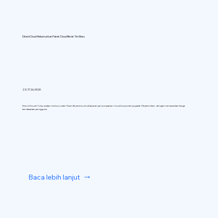
DirectCloud Meluncurkan Paket Cloud Bisnis Tim Baru
22/7/26, 00.00
DirectCloud (Tokyo) akan meluncurkan Team Business untuk layanan penyimpanan cloud korporatnya pada 1 September, dengan menawarkan harga
berdasarkan pengguna.
Baca lebih lanjut