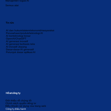
Manajemen tugas AI
Semua alat
Tin tức
AI dan hukum/sistem/ekonomi/masyarakat
Perusahaan/produk/teknologi AI
AI berteknologi besar
OpenAI/ChatGPT
AI generasi inovatif
AI generasi berbasis teks
AI inovatif Jepang
Dasar-dasar AI generatif
Petunjuk dasar aplikasi AI
Hồ sơ công ty
Giới thiệu về chúng tôi
Chính sách quyền riêng tư
Điều khoản sử dụng của trang web
Công ty điều hành