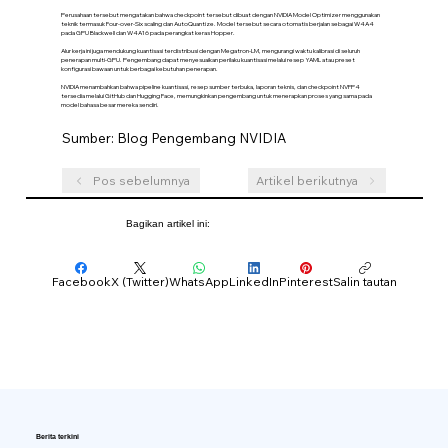
Perusahaan tersebut mengatakan bahwa checkpoint tersebut dibuat dengan NVIDIA Model Optimizer menggunakan
teknik termasuk Four-over-Six scaling dan AutoQuantize. Model tersebut secara otomatis berjalan sebagai W4A4
pada GPU Blackwell dan W4A16 pada perangkat keras Hopper.
Alur kerja ini juga mendukung kuantisasi terdistribusi dengan Megatron-LM, mengurangi waktu kalibrasi di seluruh
penerapan multi-GPU. Pengembang dapat menyesuaikan perilaku kuantisasi melalui resep YAML atau preset
konfigurasi bawaan untuk berbagai kebutuhan penerapan.
NVIDIA menambahkan bahwa pipeline kuantisasi, resep sumber terbuka, laporan teknis, dan checkpoint NVFP4
tersedia melalui GitHub dan Hugging Face, memungkinkan pengembang untuk menerapkan proses yang sama pada
model bahasa besar mereka sendiri.
Sumber: Blog Pengembang NVIDIA
Pos sebelumnya
Artikel berikutnya
Bagikan artikel ini:
Facebook
X (Twitter)
WhatsApp
LinkedIn
Pinterest
Salin tautan
Berita terkini