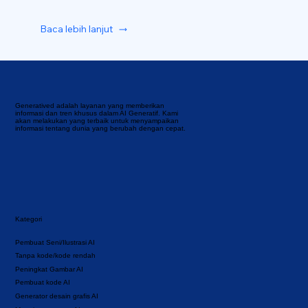
Baca lebih lanjut
Generatived adalah layanan yang memberikan
informasi dan tren khusus dalam AI Generatif. Kami
akan melakukan yang terbaik untuk menyampaikan
informasi tentang dunia yang berubah dengan cepat.
Kategori
Pembuat Seni/Ilustrasi AI
Tanpa kode/kode rendah
Peningkat Gambar AI
Pembuat kode AI
Generator desain grafis AI