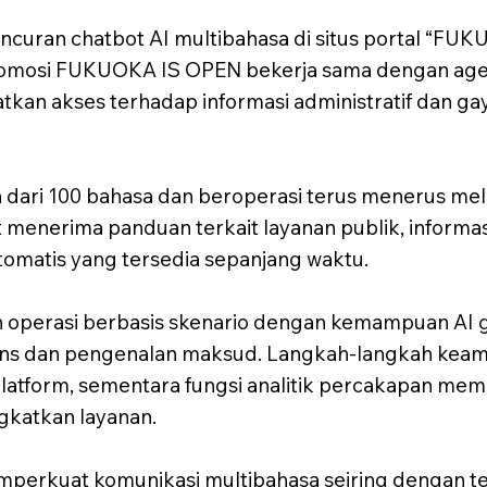
ran chatbot AI multibahasa di situs portal “FU
omosi FUKUOKA IS OPEN bekerja sama dengan agensi
atkan akses terhadap informasi administratif dan g
 dari 100 bahasa dan beroperasi terus menerus mel
menerima panduan terkait layanan publik, informasi
omatis yang tersedia sepanjang waktu.
 operasi berbasis skenario dengan kemampuan AI g
ons dan pengenalan maksud. Langkah-langkah keam
Platform, sementara fungsi analitik percakapan me
katkan layanan.
mperkuat komunikasi multibahasa seiring dengan t