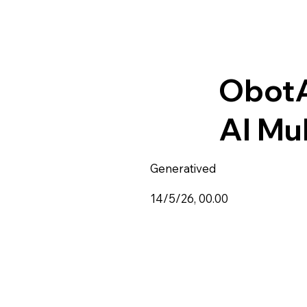
ObotA
AI Mu
Generatived
14/5/26, 00.00