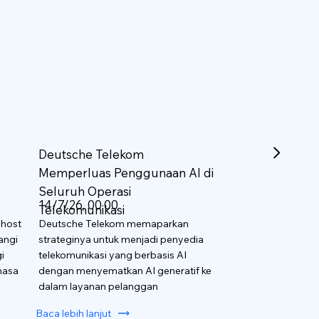
Deutsche Telekom
k
Memperluas Penggunaan AI di
Seluruh Operasi
14/7/26, 00.00
Telekomunikasi
 host
Deutsche Telekom memaparkan
angi
strateginya untuk menjadi penyedia
i
telekomunikasi yang berbasis AI
hasa
dengan menyematkan AI generatif ke
dalam layanan pelanggan
Baca lebih lanjut