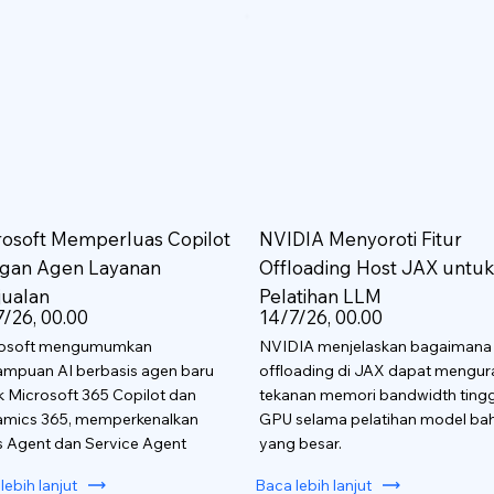
rosoft Memperluas Copilot
NVIDIA Menyoroti Fitur
gan Agen Layanan
Offloading Host JAX untu
jualan
Pelatihan LLM
7/26, 00.00
14/7/26, 00.00
rosoft mengumumkan
NVIDIA menjelaskan bagaimana
mpuan AI berbasis agen baru
offloading di JAX dapat mengur
k Microsoft 365 Copilot dan
tekanan memori bandwidth tingg
mics 365, memperkenalkan
GPU selama pelatihan model ba
s Agent dan Service Agent
yang besar.
lebih lanjut
Baca lebih lanjut