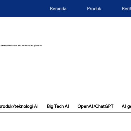
Beranda
Produk
Beri
an berita dan tren terkini dalam AI generatif
roduk/teknologi AI
Big Tech AI
OpenAI/ChatGPT
AI g