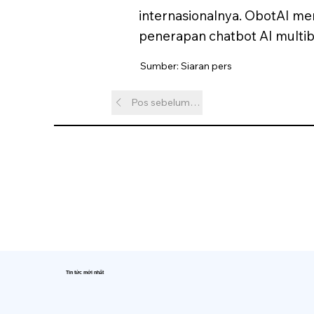
internasionalnya. ObotAI m
penerapan chatbot AI multib
Sumber: Siaran pers
Pos sebelumnya
Tin tức mới nhất