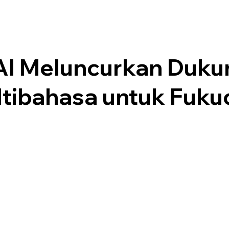
I Meluncurkan Duku
ltibahasa untuk Fuku