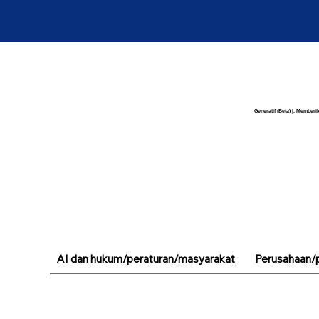
Generatif (Beta) |. Memberik
AI dan hukum/peraturan/masyarakat
Perusahaan/p