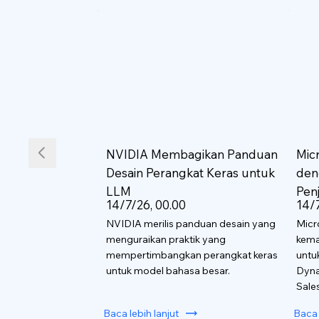
NVIDIA Membagikan Panduan
Mic
Desain Perangkat Keras untuk
den
LLM
Pen
14/7/26, 00.00
14/
NVIDIA merilis panduan desain yang
Mic
menguraikan praktik yang
kema
mempertimbangkan perangkat keras
untu
untuk model bahasa besar.
Dyna
Sale
Baca lebih lanjut
Baca 