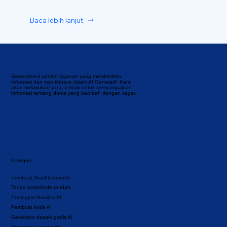
Baca lebih lanjut
Generatived adalah layanan yang memberikan
informasi dan tren khusus dalam AI Generatif. Kami
akan melakukan yang terbaik untuk menyampaikan
informasi tentang dunia yang berubah dengan cepat.
Kategori
Pembuat Seni/Ilustrasi AI
Tanpa kode/kode rendah
Peningkat Gambar AI
Pembuat kode AI
Generator desain grafis AI