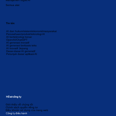
Manajemen tugas AI
Semua alat
Tin tức
AI dan hukum/sistem/ekonomi/masyarakat
Perusahaan/produk/teknologi AI
AI berteknologi besar
OpenAI/ChatGPT
AI generasi inovatif
AI generasi berbasis teks
AI inovatif Jepang
Dasar-dasar AI generatif
Petunjuk dasar aplikasi AI
Hồ sơ công ty
Giới thiệu về chúng tôi
Chính sách quyền riêng tư
Điều khoản sử dụng của trang web
Công ty điều hành