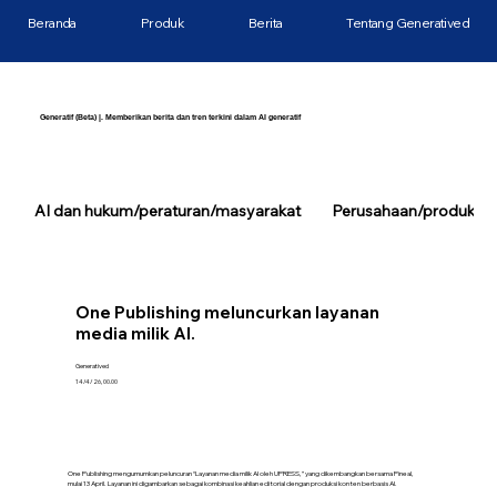
Beranda
Produk
Berita
Tentang Generatived
Generatif (Beta) |. Memberikan berita dan tren terkini dalam AI generatif
AI dan hukum/peraturan/masyarakat
Perusahaan/produk/tek
One Publishing meluncurkan layanan
media milik AI.
Generatived
14/4/26, 00.00
One Publishing mengumumkan peluncuran “Layanan media milik AI oleh UPRESS,” yang dikembangkan bersama Pineal,
mulai 13 April. Layanan ini digambarkan sebagai kombinasi keahlian editorial dengan produksi konten berbasis AI.