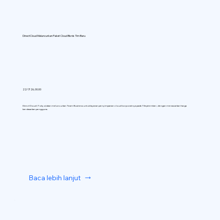
DirectCloud Meluncurkan Paket Cloud Bisnis Tim Baru
22/7/26, 00.00
DirectCloud (Tokyo) akan meluncurkan Team Business untuk layanan penyimpanan cloud korporatnya pada 1 September, dengan menawarkan harga
berdasarkan pengguna.
Baca lebih lanjut