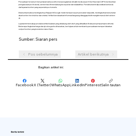
Perusahaan tersebut menyatakan bahwa editor berpengalaman di balik media seperti GetNavi dan CAPA memberikan
pengawasan profesional, sementara AI mendukung kecepatan dan skalabilitas. Pendekatan ini diposisikan berbeda
dari layanan konten yang sepenuhnya otomatis.
Disebutkan bahwa meningkatnya Tinjauan AI Google telah mempercepat pencarian tanpa klik, meningkatkan kebutuhan
akan konten terstruktur dan orisinal. Artikel berdasarkan informasi langsung dianggap lebih mungkin muncul oleh sistem
AI.
Layanan ini mencakup produksi artikel bulanan yang didukung oleh draf yang dihasilkan AI dan penyempurnaan editorial.
Beberapa tingkatan harga dan uji coba gratis ditawarkan, bertujuan untuk membantu perusahaan mempertahankan
output konten yang konsisten dan efisien.
Sumber: Siaran pers
Pos sebelumnya
Artikel berikutnya
Bagikan artikel ini:
Facebook
X (Twitter)
WhatsApp
LinkedIn
Pinterest
Salin tautan
Berita terkini