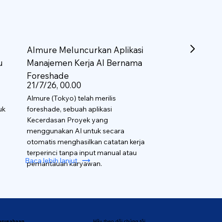
Almure Meluncurkan Aplikasi
u
Manajemen Kerja AI Bernama
Foreshade
21/7/26, 00.00
Almure (Tokyo) telah merilis
uk
foreshade, sebuah aplikasi
Kecerdasan Proyek yang
menggunakan AI untuk secara
otomatis menghasilkan catatan kerja
terperinci tanpa input manual atau
Baca lebih lanjut
pemantauan karyawan.
perusahaan
Hãy theo dõi chúng tôi