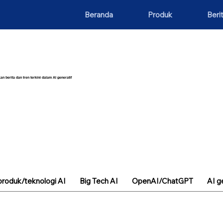
Beranda
Produk
Beri
an berita dan tren terkini dalam AI generatif
roduk/teknologi AI
Big Tech AI
OpenAI/ChatGPT
AI g