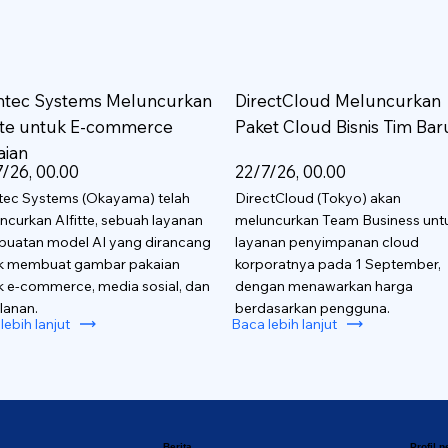
htec Systems Meluncurkan
DirectCloud Meluncurkan
itte untuk E-commerce
Paket Cloud Bisnis Tim Bar
aian
/26, 00.00
22/7/26, 00.00
tec Systems (Okayama) telah
DirectCloud (Tokyo) akan
ncurkan AIfitte, sebuah layanan
meluncurkan Team Business unt
uatan model AI yang dirancang
layanan penyimpanan cloud
k membuat gambar pakaian
korporatnya pada 1 September,
k e-commerce, media sosial, dan
dengan menawarkan harga
lanan.
berdasarkan pengguna.
lebih lanjut
Baca lebih lanjut
Berita
Profil 