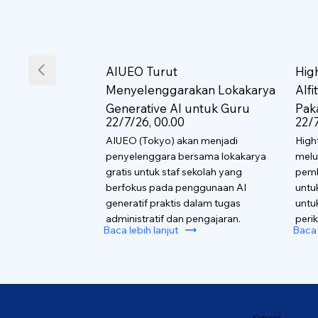
AIUEO Turut
Hig
Menyelenggarakan Lokakarya
AIf
Generative AI untuk Guru
Pak
22/7/26, 00.00
22/7
AIUEO (Tokyo) akan menjadi
High
penyelenggara bersama lokakarya
melu
gratis untuk staf sekolah yang
pemb
berfokus pada penggunaan AI
untu
generatif praktis dalam tugas
untu
administratif dan pengajaran.
perik
Baca lebih lanjut
Baca 
Kategori