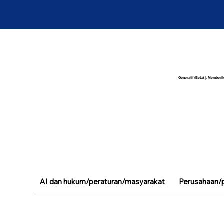
Generatif (Beta) |. Memberik
AI dan hukum/peraturan/masyarakat
Perusahaan/p