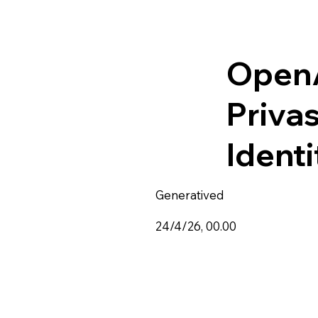
OpenA
Privas
Identi
Generatived
24/4/26, 00.00