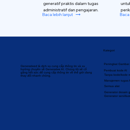
generatif praktis dalam tugas
untu
administratif dan pengajaran.
perik
Baca lebih lanjut
Baca 
Kategori
Peningkat Gambar 
Generatived là dịch vụ cung cấp thông tin và xu
hướng chuyên về Generative AI. Chúng tôi sẽ cố
Pembuat kode AI
gắng hết sức để cung cấp thông tin về thế giới đang
Tanpa kode/kode 
thay đổi nhanh chóng.
Manajemen tugas 
Semua alat
Generator desain gr
Generator seni/ilust