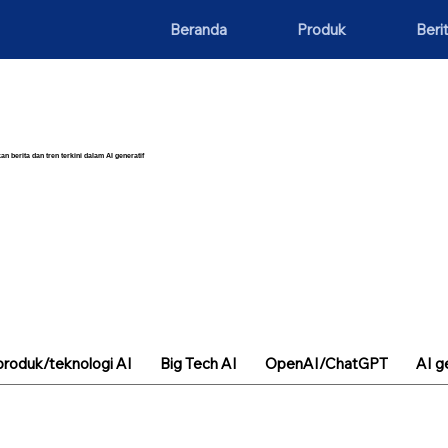
Beranda
Produk
Beri
an berita dan tren terkini dalam AI generatif
roduk/teknologi AI
Big Tech AI
OpenAI/ChatGPT
AI g