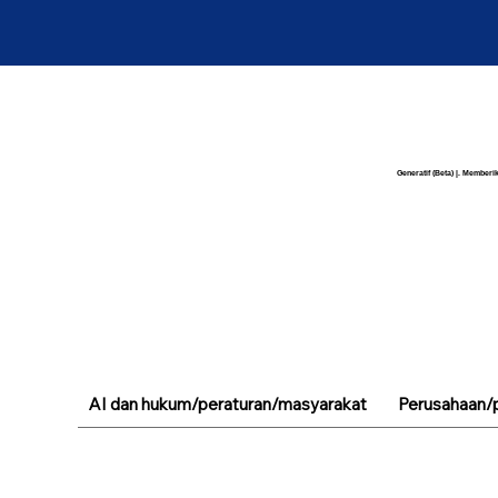
Generatif (Beta) |. Memberik
AI dan hukum/peraturan/masyarakat
Perusahaan/p