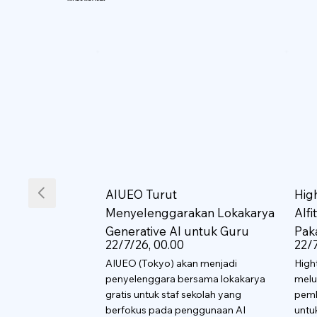
AIUEO Turut
Hig
Menyelenggarakan Lokakarya
AIf
Generative AI untuk Guru
Pak
22/7/26, 00.00
22/7
AIUEO (Tokyo) akan menjadi
High
penyelenggara bersama lokakarya
melu
gratis untuk staf sekolah yang
pemb
berfokus pada penggunaan AI
untu