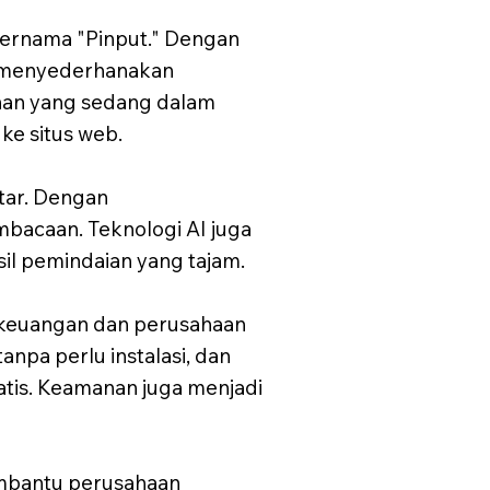
 bernama "Pinput." Dengan
k menyederhanakan
anan yang sedang dalam
ke situs web.
tar. Dengan
bacaan. Teknologi AI juga
l pemindaian yang tajam.
a keuangan dan perusahaan
npa perlu instalasi, dan
matis. Keamanan juga menjadi
embantu perusahaan