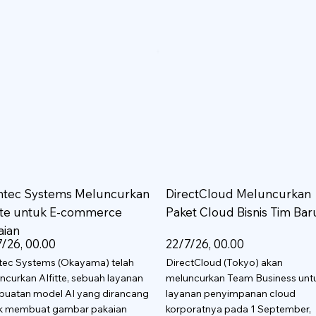
htec Systems Meluncurkan
DirectCloud Meluncurkan
itte untuk E-commerce
Paket Cloud Bisnis Tim Bar
aian
/26, 00.00
22/7/26, 00.00
tec Systems (Okayama) telah
DirectCloud (Tokyo) akan
ncurkan AIfitte, sebuah layanan
meluncurkan Team Business unt
uatan model AI yang dirancang
layanan penyimpanan cloud
k membuat gambar pakaian
korporatnya pada 1 September,