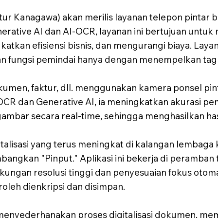
tur Kanagawa) akan merilis layanan telepon pintar
rative AI dan AI-OCR, layanan ini bertujuan untu
gkatkan efisiensi bisnis, dan mengurangi biaya. Lay
an fungsi pemindai hanya dengan menempelkan tag 
umen, faktur, dll. menggunakan kamera ponsel pin
R dan Generative AI, ia meningkatkan akurasi pem
bar secara real-time, sehingga menghasilkan hasi
talisasi yang terus meningkat di kalangan lembag
ngkan "Pinput." Aplikasi ini bekerja di peramban ta
 dukungan resolusi tinggi dan penyesuaian fokus oto
roleh dienkripsi dan disimpan.
t menyederhanakan proses digitalisasi dokumen, m