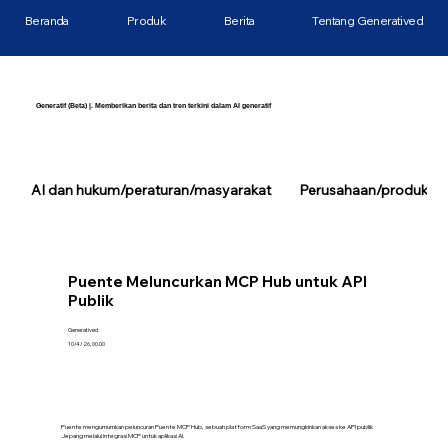
Beranda
Produk
Berita
Tentang Generatived
Generatif (Beta) |. Memberikan berita dan tren terkini dalam AI generatif
AI dan hukum/peraturan/masyarakat
Perusahaan/produk/tek
Puente Meluncurkan MCP Hub untuk API
Publik
Generatived
10/4/26, 00.00
Puente mengumumkan peluncuran Puente MCP Hub, sebuah platform SaaS yang memungkinkan akses ke API publik
Jepang melalui integrasi MCP untuk aplikasi AI.