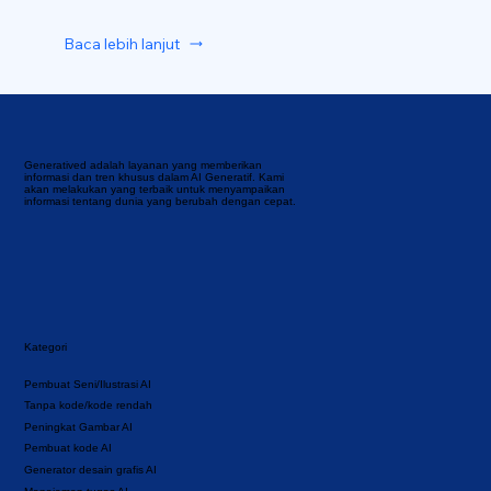
Baca lebih lanjut
Generatived adalah layanan yang memberikan
informasi dan tren khusus dalam AI Generatif. Kami
akan melakukan yang terbaik untuk menyampaikan
informasi tentang dunia yang berubah dengan cepat.
Kategori
Pembuat Seni/Ilustrasi AI
Tanpa kode/kode rendah
Peningkat Gambar AI
Pembuat kode AI
Generator desain grafis AI