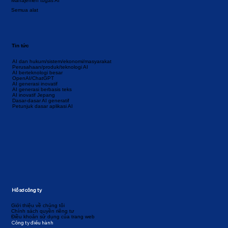
Manajemen tugas AI
Semua alat
Tin tức
AI dan hukum/sistem/ekonomi/masyarakat
Perusahaan/produk/teknologi AI
AI berteknologi besar
OpenAI/ChatGPT
AI generasi inovatif
AI generasi berbasis teks
AI inovatif Jepang
Dasar-dasar AI generatif
Petunjuk dasar aplikasi AI
Hồ sơ công ty
Giới thiệu về chúng tôi
Chính sách quyền riêng tư
Điều khoản sử dụng của trang web
Công ty điều hành