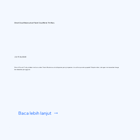
DirectCloud Meluncurkan Paket Cloud Bisnis Tim Baru
22/7/26, 00.00
DirectCloud (Tokyo) akan meluncurkan Team Business untuk layanan penyimpanan cloud korporatnya pada 1 September, dengan menawarkan harga
berdasarkan pengguna.
Baca lebih lanjut