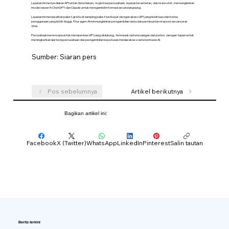
Layanan ini menyediakan API untuk data hukum, registrasi perusahaan, layanan kesehatan, dan real estat, memungkinkan
model seperti ChatGPT dan Claude untuk mengambil informasi secara langsung.
Layanan ini menawarkan paket gratis di samping paket berbayar dengan akses API yang lebih luas dan batas
penggunaan yang lebih tinggi. Fitur agen AI memungkinkan pengambilan data dan pembuatan respons secara real-
time.
Perusahaan berencana untuk memperluas API yang didukung, termasuk data keuangan dan paten, dengan tujuan untuk
meningkatkan alur kerja perusahaan dan pengambilan keputusan melalui akses data berbasis AI.
Sumber: Siaran pers
Pos sebelumnya
Artikel berikutnya
Bagikan artikel ini:
Facebook
X (Twitter)
WhatsApp
LinkedIn
Pinterest
Salin tautan
Berita terkini