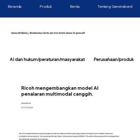
Beranda
Produk
Berita
Tentang Generatived
Generatif (Beta) |. Memberikan berita dan tren terkini dalam AI generatif
AI dan hukum/peraturan/masyarakat
Perusahaan/produk/tek
Ricoh mengembangkan model AI
penalaran multimodal canggih.
Generatived
31/3/26, 00.00
Ricoh mengumumkan pengembangan model penalaran multimodal yang mampu menginterpretasikan dokumen
kompleks secara akurat, termasuk grafik dan tabel, di bawah program GENIAC. Model ini dirancang untuk meningkatkan
pemahaman dokumen perusahaan.