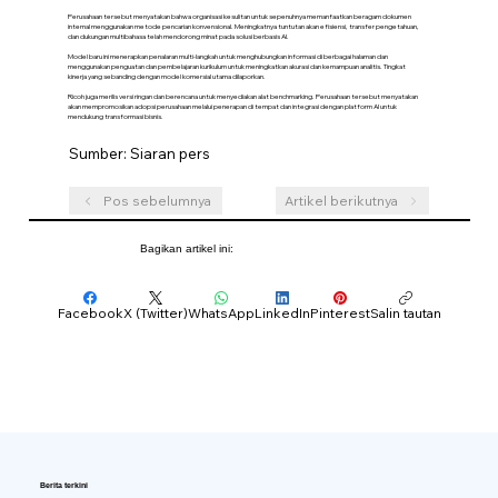
Perusahaan tersebut menyatakan bahwa organisasi kesulitan untuk sepenuhnya memanfaatkan beragam dokumen
internal menggunakan metode pencarian konvensional. Meningkatnya tuntutan akan efisiensi, transfer pengetahuan,
dan dukungan multibahasa telah mendorong minat pada solusi berbasis AI.
Model baru ini menerapkan penalaran multi-langkah untuk menghubungkan informasi di berbagai halaman dan
menggunakan penguatan dan pembelajaran kurikulum untuk meningkatkan akurasi dan kemampuan analitis. Tingkat
kinerja yang sebanding dengan model komersial utama dilaporkan.
Ricoh juga merilis versi ringan dan berencana untuk menyediakan alat benchmarking. Perusahaan tersebut menyatakan
akan mempromosikan adopsi perusahaan melalui penerapan di tempat dan integrasi dengan platform AI untuk
mendukung transformasi bisnis.
Sumber: Siaran pers
Pos sebelumnya
Artikel berikutnya
Bagikan artikel ini:
Facebook
X (Twitter)
WhatsApp
LinkedIn
Pinterest
Salin tautan
Berita terkini