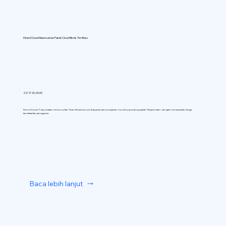
DirectCloud Meluncurkan Paket Cloud Bisnis Tim Baru
22/7/26, 00.00
DirectCloud (Tokyo) akan meluncurkan Team Business untuk layanan penyimpanan cloud korporatnya pada 1 September, dengan menawarkan harga
berdasarkan pengguna.
Baca lebih lanjut