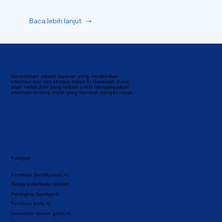
Baca lebih lanjut
Generatived adalah layanan yang memberikan
informasi dan tren khusus dalam AI Generatif. Kami
akan melakukan yang terbaik untuk menyampaikan
informasi tentang dunia yang berubah dengan cepat.
Kategori
Pembuat Seni/Ilustrasi AI
Tanpa kode/kode rendah
Peningkat Gambar AI
Pembuat kode AI
Generator desain grafis AI