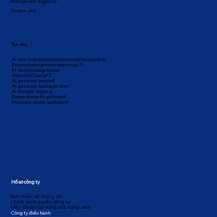
Manajemen tugas AI
Semua alat
Tin tức
AI dan hukum/sistem/ekonomi/masyarakat
Perusahaan/produk/teknologi AI
AI berteknologi besar
OpenAI/ChatGPT
AI generasi inovatif
AI generasi berbasis teks
AI inovatif Jepang
Dasar-dasar AI generatif
Petunjuk dasar aplikasi AI
Hồ sơ công ty
Giới thiệu về chúng tôi
Chính sách quyền riêng tư
Điều khoản sử dụng của trang web
Công ty điều hành