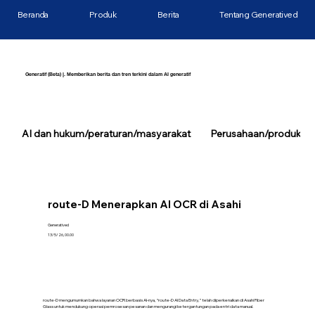
Beranda
Produk
Berita
Tentang Generatived
Generatif (Beta) |. Memberikan berita dan tren terkini dalam AI generatif
AI dan hukum/peraturan/masyarakat
Perusahaan/produk/tek
route-D Menerapkan AI OCR di Asahi
Generatived
13/5/26, 00.00
route-D mengumumkan bahwa layanan OCR berbasis AI-nya, “route-D AI Data Entry,” telah diperkenalkan di Asahi Fiber
Glass untuk mendukung operasi pemrosesan pesanan dan mengurangi ketergantungan pada entri data manual.