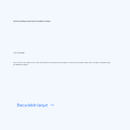
DirectCloud Meluncurkan Paket Cloud Bisnis Tim Baru
22/7/26, 00.00
DirectCloud (Tokyo) akan meluncurkan Team Business untuk layanan penyimpanan cloud korporatnya pada 1 September, dengan menawarkan harga
berdasarkan pengguna.
Baca lebih lanjut