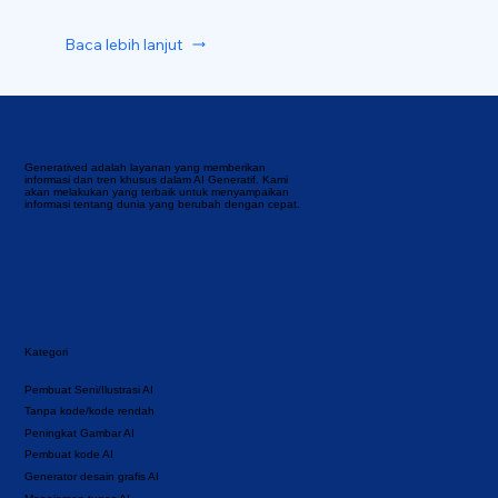
Baca lebih lanjut
Generatived adalah layanan yang memberikan
informasi dan tren khusus dalam AI Generatif. Kami
akan melakukan yang terbaik untuk menyampaikan
informasi tentang dunia yang berubah dengan cepat.
Kategori
Pembuat Seni/Ilustrasi AI
Tanpa kode/kode rendah
Peningkat Gambar AI
Pembuat kode AI
Generator desain grafis AI