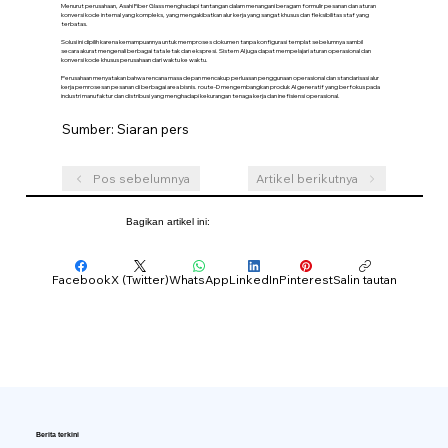
Menurut perusahaan, Asahi Fiber Glass menghadapi tantangan dalam menangani beragam formulir pesanan dan aturan
konversi kode internal yang kompleks, yang mengakibatkan alur kerja yang sangat khusus dan fleksibilitas staf yang
terbatas.
Solusi ini dipilih karena kemampuannya untuk memproses dokumen tanpa konfigurasi templat sebelumnya sambil
secara akurat mengenali berbagai tata letak dan ekspresi. Sistem AI juga dapat mempelajari aturan operasional dan
konversi kode khusus perusahaan dari waktu ke waktu.
Perusahaan menyatakan bahwa rencana masa depan mencakup perluasan penggunaan operasional dan standarisasi alur
kerja pemrosesan pesanan di berbagai area bisnis. route-D mengembangkan produk AI generatif yang berfokus pada
industri manufaktur dan distribusi yang menghadapi kekurangan tenaga kerja dan inefisiensi operasional.
Sumber: Siaran pers
Pos sebelumnya
Artikel berikutnya
Bagikan artikel ini:
Facebook
X (Twitter)
WhatsApp
LinkedIn
Pinterest
Salin tautan
Berita terkini