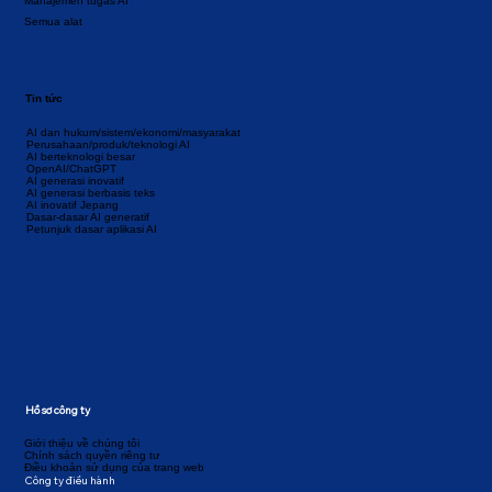
Manajemen tugas AI
Semua alat
Tin tức
AI dan hukum/sistem/ekonomi/masyarakat
Perusahaan/produk/teknologi AI
AI berteknologi besar
OpenAI/ChatGPT
AI generasi inovatif
AI generasi berbasis teks
AI inovatif Jepang
Dasar-dasar AI generatif
Petunjuk dasar aplikasi AI
Hồ sơ công ty
Giới thiệu về chúng tôi
Chính sách quyền riêng tư
Điều khoản sử dụng của trang web
Công ty điều hành