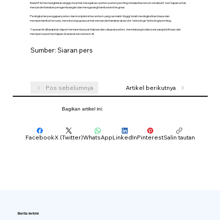
Inisiatif ini memungkinkan anggota untuk mengakses paten-paten penting melalui lisensi non-eksklusif, bertujuan untuk
menyederhanakan pengembangan dan mengurangi hambatan integrasi.
Peningkatan pengajuan paten dan kompleksitas sistem yang semakin tinggi telah meningkatkan biaya dan
memperlambat inovasi, mendorong upaya untuk menyederhanakan akses ke teknologi-teknologi penting.
Yayasan ini diharapkan dapat memperluas partisipasi dan cakupan paten, mendukung kolaborasi yang lebih luas dan
mempercepat kemajuan di seluruh ekosistem AI.
Sumber: Siaran pers
Pos sebelumnya
Artikel berikutnya
Bagikan artikel ini:
Facebook
X (Twitter)
WhatsApp
LinkedIn
Pinterest
Salin tautan
Berita terkini