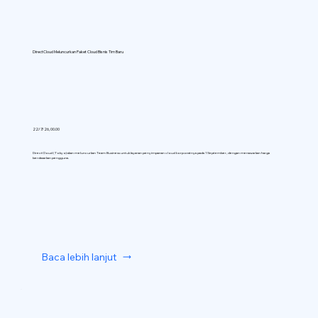
DirectCloud Meluncurkan Paket Cloud Bisnis Tim Baru
22/7/26, 00.00
DirectCloud (Tokyo) akan meluncurkan Team Business untuk layanan penyimpanan cloud korporatnya pada 1 September, dengan menawarkan harga
berdasarkan pengguna.
Baca lebih lanjut