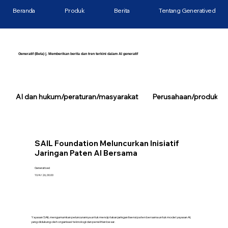
Beranda
Produk
Berita
Tentang Generatived
Generatif (Beta) |. Memberikan berita dan tren terkini dalam AI generatif
AI dan hukum/peraturan/masyarakat
Perusahaan/produk/tek
SAIL Foundation Meluncurkan Inisiatif
Jaringan Paten AI Bersama
Generatived
10/4/26, 00.00
Yayasan SAIL mengumumkan peluncurannya untuk menciptakan jaringan lisensi paten bersama untuk model yayasan AI,
yang didukung oleh organisasi teknologi dan penelitian besar.