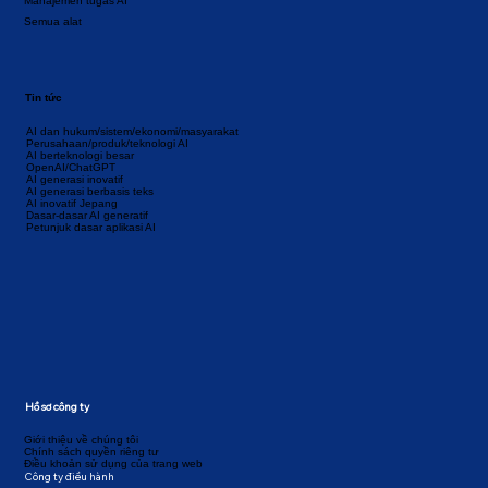
Manajemen tugas AI
Semua alat
Tin tức
AI dan hukum/sistem/ekonomi/masyarakat
Perusahaan/produk/teknologi AI
AI berteknologi besar
OpenAI/ChatGPT
AI generasi inovatif
AI generasi berbasis teks
AI inovatif Jepang
Dasar-dasar AI generatif
Petunjuk dasar aplikasi AI
Hồ sơ công ty
Giới thiệu về chúng tôi
Chính sách quyền riêng tư
Điều khoản sử dụng của trang web
Công ty điều hành