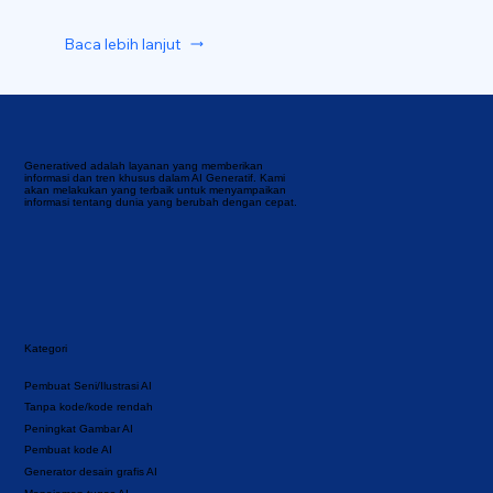
Baca lebih lanjut
Generatived adalah layanan yang memberikan
informasi dan tren khusus dalam AI Generatif. Kami
akan melakukan yang terbaik untuk menyampaikan
informasi tentang dunia yang berubah dengan cepat.
Kategori
Pembuat Seni/Ilustrasi AI
Tanpa kode/kode rendah
Peningkat Gambar AI
Pembuat kode AI
Generator desain grafis AI