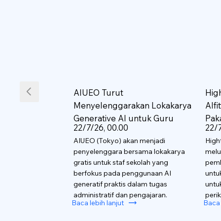
AIUEO Turut
Hig
Menyelenggarakan Lokakarya
AIf
Generative AI untuk Guru
Pak
22/7/26, 00.00
22/7
AIUEO (Tokyo) akan menjadi
High
penyelenggara bersama lokakarya
melu
gratis untuk staf sekolah yang
pemb
berfokus pada penggunaan AI
untu
generatif praktis dalam tugas
untu
administratif dan pengajaran.
perik
Baca lebih lanjut
Baca 