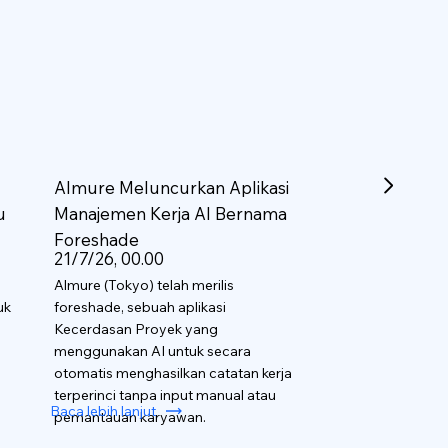
Almure Meluncurkan Aplikasi
u
Manajemen Kerja AI Bernama
Foreshade
21/7/26, 00.00
Almure (Tokyo) telah merilis
uk
foreshade, sebuah aplikasi
Kecerdasan Proyek yang
menggunakan AI untuk secara
otomatis menghasilkan catatan kerja
terperinci tanpa input manual atau
Baca lebih lanjut
pemantauan karyawan.