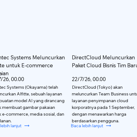
htec Systems Meluncurkan
DirectCloud Meluncurkan
itte untuk E-commerce
Paket Cloud Bisnis Tim Bar
aian
/26, 00.00
22/7/26, 00.00
tec Systems (Okayama) telah
DirectCloud (Tokyo) akan
ncurkan AIfitte, sebuah layanan
meluncurkan Team Business unt
uatan model AI yang dirancang
layanan penyimpanan cloud
k membuat gambar pakaian
korporatnya pada 1 September,
k e-commerce, media sosial, dan
dengan menawarkan harga
lanan.
berdasarkan pengguna.
lebih lanjut
Baca lebih lanjut