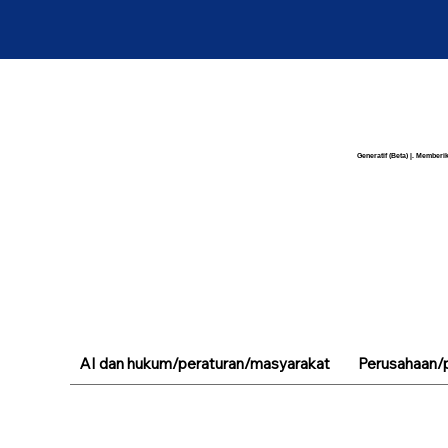
Generatif (Beta) |. Memberik
AI dan hukum/peraturan/masyarakat
Perusahaan/p