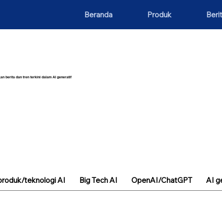
Beranda
Produk
Beri
an berita dan tren terkini dalam AI generatif
roduk/teknologi AI
Big Tech AI
OpenAI/ChatGPT
AI g