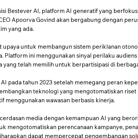
Bestever AI, platform AI generatif yang berfokus 
n CEO Apoorva Govind akan bergabung dengan per
tim yang ada.
t upaya untuk membangun sistem periklanan otono
a. Platform ini menggunakan sinyal perilaku audien
na yang telah memilih untuk berpartisipasi di berbagai
 AI pada tahun 2023 setelah memegang peran kepe
gembangkan teknologi yang mengotomatiskan riset me
if menggunakan wawasan berbasis kinerja.
rdasan media dengan kemampuan AI yang berorien
ntuk mengotomatiskan perencanaan kampanye, pena
ini diharapkan dapat mempercepat pengembangan solu