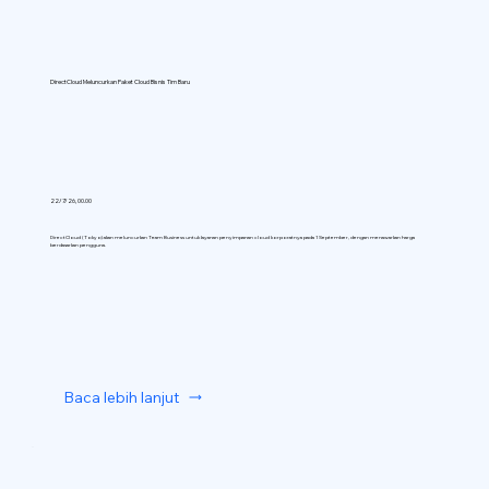
DirectCloud Meluncurkan Paket Cloud Bisnis Tim Baru
22/7/26, 00.00
DirectCloud (Tokyo) akan meluncurkan Team Business untuk layanan penyimpanan cloud korporatnya pada 1 September, dengan menawarkan harga
berdasarkan pengguna.
Baca lebih lanjut