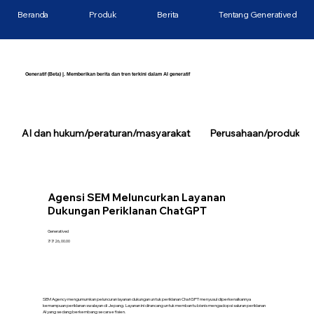
Beranda
Produk
Berita
Tentang Generatived
Generatif (Beta) |. Memberikan berita dan tren terkini dalam AI generatif
AI dan hukum/peraturan/masyarakat
Perusahaan/produk/tek
Agensi SEM Meluncurkan Layanan
Dukungan Periklanan ChatGPT
Generatived
7/7/26, 00.00
SEM Agency mengumumkan peluncuran layanan dukungan untuk periklanan ChatGPT menyusul diperkenalkannya
kemampuan periklanan swalayan di Jepang. Layanan ini dirancang untuk membantu bisnis mengadopsi saluran periklanan
AI yang sedang berkembang secara efisien.