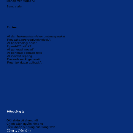
Manajemen tugas AI
Semua alat
Tin tức
AI dan hukum/sistem/ekonomi/masyarakat
Perusahaan/produk/teknologi AI
AI berteknologi besar
OpenAI/ChatGPT
AI generasi inovatif
AI generasi berbasis teks
AI inovatif Jepang
Dasar-dasar AI generatif
Petunjuk dasar aplikasi AI
Hồ sơ công ty
Giới thiệu về chúng tôi
Chính sách quyền riêng tư
Điều khoản sử dụng của trang web
Công ty điều hành