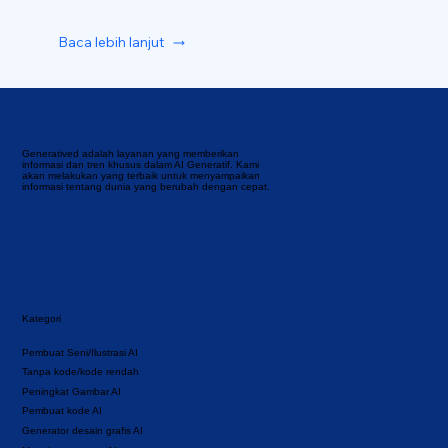
Baca lebih lanjut
Generatived adalah layanan yang memberikan
informasi dan tren khusus dalam AI Generatif. Kami
akan melakukan yang terbaik untuk menyampaikan
informasi tentang dunia yang berubah dengan cepat.
Kategori
Pembuat Seni/Ilustrasi AI
Tanpa kode/kode rendah
Peningkat Gambar AI
Pembuat kode AI
Generator desain grafis AI