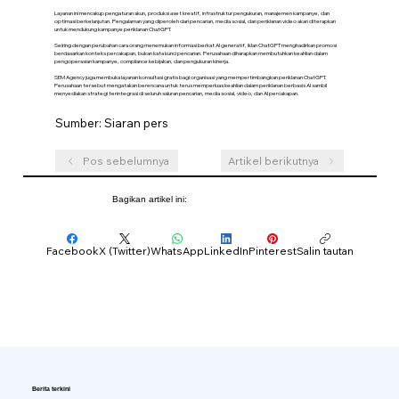
Layanan ini mencakup pengaturan akun, produksi aset kreatif, infrastruktur pengukuran, manajemen kampanye, dan
optimasi berkelanjutan. Pengalaman yang diperoleh dari pencarian, media sosial, dan periklanan video akan diterapkan
untuk mendukung kampanye periklanan ChatGPT.
Seiring dengan perubahan cara orang menemukan informasi berkat AI generatif, iklan ChatGPT menghadirkan promosi
berdasarkan konteks percakapan, bukan kata kunci pencarian. Perusahaan diharapkan membutuhkan keahlian dalam
pengoperasian kampanye, compliance kebijakan, dan pengukuran kinerja.
SEM Agency juga membuka layanan konsultasi gratis bagi organisasi yang mempertimbangkan periklanan ChatGPT.
Perusahaan tersebut mengatakan berencana untuk terus memperluas keahlian dalam periklanan berbasis AI sambil
menyediakan strategi terintegrasi di seluruh saluran pencarian, media sosial, video, dan AI percakapan.
Sumber: Siaran pers
Pos sebelumnya
Artikel berikutnya
Bagikan artikel ini:
Facebook
X (Twitter)
WhatsApp
LinkedIn
Pinterest
Salin tautan
Berita terkini