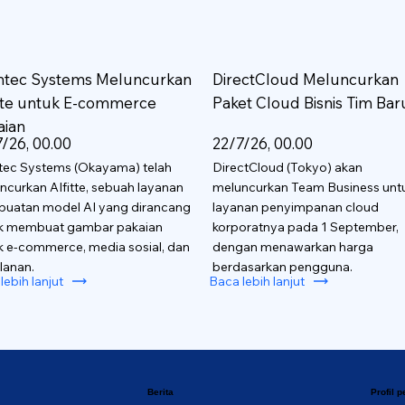
htec Systems Meluncurkan
DirectCloud Meluncurkan
itte untuk E-commerce
Paket Cloud Bisnis Tim Bar
aian
/26, 00.00
22/7/26, 00.00
tec Systems (Okayama) telah
DirectCloud (Tokyo) akan
ncurkan AIfitte, sebuah layanan
meluncurkan Team Business unt
uatan model AI yang dirancang
layanan penyimpanan cloud
k membuat gambar pakaian
korporatnya pada 1 September,
k e-commerce, media sosial, dan
dengan menawarkan harga
lanan.
berdasarkan pengguna.
lebih lanjut
Baca lebih lanjut
Berita
Profil 