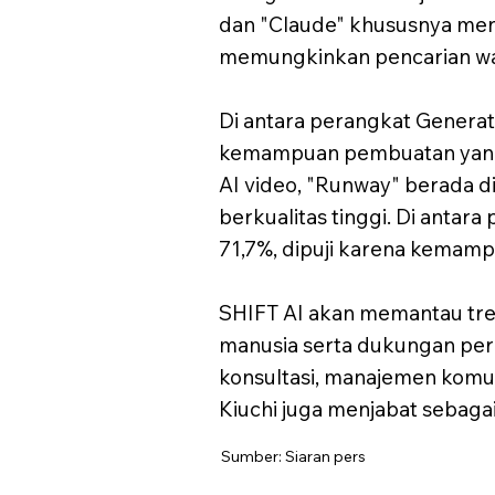
dan "Claude" khususnya mena
memungkinkan pencarian wak
Di antara perangkat Generat
kemampuan pembuatan yang s
AI video, "Runway" berada 
berkualitas tinggi. Di anta
71,7%, dipuji karena kemam
SHIFT AI akan memantau tr
manusia serta dukungan peru
konsultasi, manajemen komu
Kiuchi juga menjabat sebagai
Sumber: Siaran pers