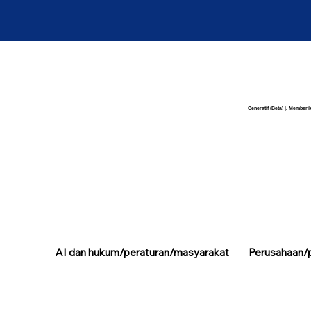
Generatif (Beta) |. Memberik
AI dan hukum/peraturan/masyarakat
Perusahaan/p