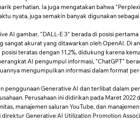
rik perhatian. Ia juga mengatakan bahwa "Perplexit
tu nyata, juga semakin banyak digunakan sebagai 
ive AI gambar, "DALL-E 3" berada di posisi pertama 
angat akurat yang ditawarkan oleh OpenAI. Di an
di posisi teratas dengan 11,2%, didukung karena 
ra perangkat AI pengumpul informasi, "ChatGPT" bera
puannya mengumpulkan informasi dalam format per
en penggunaan Generative AI dan terlibat dalam 
sahaan. Perusahaan ini didirikan pada Maret 2022
nitas, manajemen saluran YouTube, dan manajemen 
 direktur Generative AI Utilization Promotion Associ