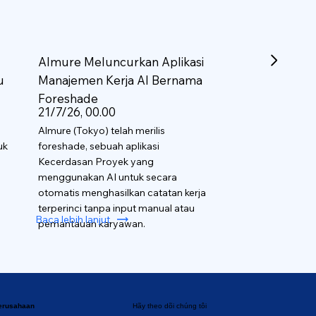
Almure Meluncurkan Aplikasi
u
Manajemen Kerja AI Bernama
Foreshade
21/7/26, 00.00
Almure (Tokyo) telah merilis
uk
foreshade, sebuah aplikasi
Kecerdasan Proyek yang
menggunakan AI untuk secara
otomatis menghasilkan catatan kerja
terperinci tanpa input manual atau
Baca lebih lanjut
pemantauan karyawan.
perusahaan
Hãy theo dõi chúng tôi