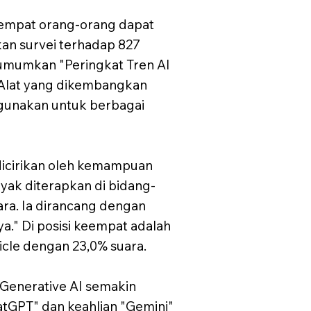
tempat orang-orang dapat
an survei terhadap 827
gumumkan "Peringkat Tren AI
. Alat yang dikembangkan
igunakan untuk berbagai
 dicirikan oleh kemampuan
ak diterapkan di bidang-
ara. Ia dirancang dengan
a." Di posisi keempat adalah
ticle dengan 23,0% suara.
 Generative AI semakin
atGPT" dan keahlian "Gemini"