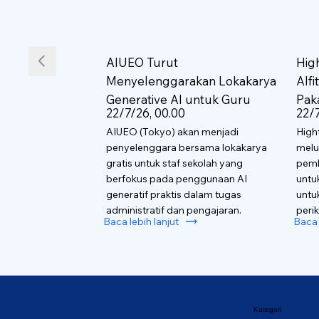
AIUEO Turut
Hig
Menyelenggarakan Lokakarya
AIf
Generative AI untuk Guru
Pak
22/7/26, 00.00
22/7
AIUEO (Tokyo) akan menjadi
High
penyelenggara bersama lokakarya
melu
gratis untuk staf sekolah yang
pemb
berfokus pada penggunaan AI
untu
generatif praktis dalam tugas
untu
administratif dan pengajaran.
perik
Baca lebih lanjut
Baca 
Kategori