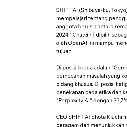
SHIFT AI (Shibuya-ku, Toky
mempelajari tentang penggu
anggota berusia antara rema
2024." ChatGPT dipilih seba
oleh OpenAI ini mampu meng
tujuan.
Di posisi kedua adalah "Gem
pemecahan masalah yang kom
bidang khusus. Di posisi ket
penekanan pada etika dan kea
"Perplexity AI" dengan 33,7% 
CEO SHIFT AI Shota Kiuchi m
beragam dan menunjukkan nil