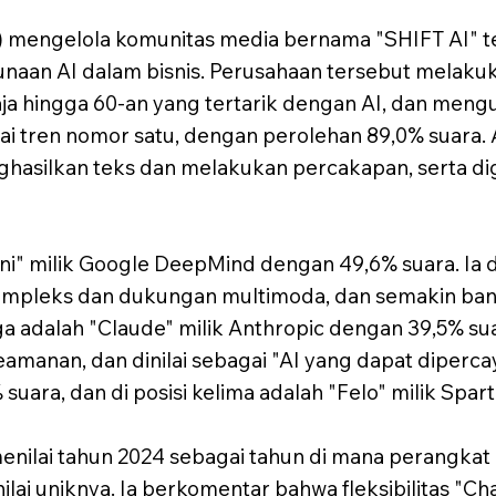
o) mengelola komunitas media bernama "SHIFT AI" 
naan AI dalam bisnis. Perusahaan tersebut melakuk
ja hingga 60-an yang tertarik dengan AI, dan men
gai tren nomor satu, dengan perolehan 89,0% suara
hasilkan teks dan melakukan percakapan, serta d
ini" milik Google DeepMind dengan 49,6% suara. Ia
pleks dan dukungan multimoda, dan semakin bany
iga adalah "Claude" milik Anthropic dengan 39,5% su
manan, dan dinilai sebagai "AI yang dapat dipercay
suara, dan di posisi kelima adalah "Felo" milik Spar
enilai tahun 2024 sebagai tahun di mana perangkat
ai uniknya. Ia berkomentar bahwa fleksibilitas "Ch