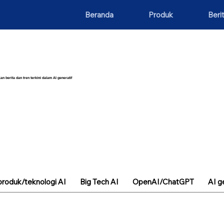
Beranda
Produk
Beri
an berita dan tren terkini dalam AI generatif
roduk/teknologi AI
Big Tech AI
OpenAI/ChatGPT
AI g