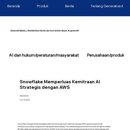
Beranda
Produk
Berita
Tentang Generatived
Generatif (Beta) |. Memberikan berita dan tren terkini dalam AI generatif
AI dan hukum/peraturan/masyarakat
Perusahaan/produk/tek
Snowflake Memperluas Kemitraan AI
Strategis dengan AWS
Generatived
1/6/26, 00.00
Snowflake mengumumkan perjanjian kolaborasi strategis multi-tahun baru dengan AWS yang bertujuan untuk
mempercepat adopsi AI generatif dan agenik di perusahaan. Perusahaan ini juga berkomitmen untuk menginvestasikan
$6 miliar dalam pengeluaran infrastruktur di AWS, investasi terbesarnya dengan penyedia cloud tersebut hingga saat