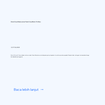
DirectCloud Meluncurkan Paket Cloud Bisnis Tim Baru
22/7/26, 00.00
DirectCloud (Tokyo) akan meluncurkan Team Business untuk layanan penyimpanan cloud korporatnya pada 1 September, dengan menawarkan harga
berdasarkan pengguna.
Baca lebih lanjut