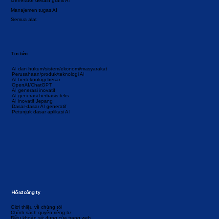
Generator desain grafis AI
Manajemen tugas AI
Semua alat
Tin tức
AI dan hukum/sistem/ekonomi/masyarakat
Perusahaan/produk/teknologi AI
AI berteknologi besar
OpenAI/ChatGPT
AI generasi inovatif
AI generasi berbasis teks
AI inovatif Jepang
Dasar-dasar AI generatif
Petunjuk dasar aplikasi AI
Hồ sơ công ty
Giới thiệu về chúng tôi
Chính sách quyền riêng tư
Điều khoản sử dụng của trang web