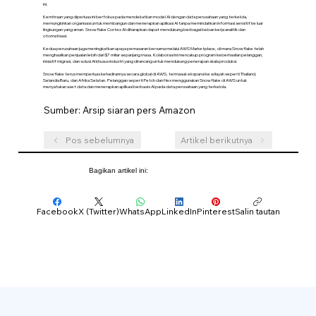
ini.
Kemitraan yang diperluas ini berfokus pada mendekatkan model AI dengan data perusahaan yang terkelola,
memungkinkan organisasi untuk membangun dan menerapkan aplikasi AI tanpa memindahkan informasi sensitif ke luar
lingkungan yang aman. Snowflake Cortex AI diharapkan dapat mendukung berbagai beban kerja analitik dan
otomatisasi.
Kedua perusahaan juga meningkatkan upaya pemasaran bersama melalui AWS Marketplace, di mana Snowflake telah
menghasilkan penjualan lebih dari $7 miliar sepanjang masa. Kolaborasi ini mencakup program keberhasilan pelanggan,
inisiatif migrasi, dan solusi AI khusus industri yang dirancang untuk mendukung penerapan skala produksi.
Snowflake terus memperluas kehadirannya secara global di AWS, termasuk ekspansi ke wilayah seperti Thailand,
Selandia Baru, dan Afrika Selatan. Pelanggan seperti Fetch dan Hex menggunakan Snowflake di AWS untuk
menyatukan aset data dan menerapkan aplikasi berbasis AI pada data perusahaan yang terkelola.
Sumber: Arsip siaran pers Amazon
Pos sebelumnya
Artikel berikutnya
Bagikan artikel ini:
Facebook
X (Twitter)
WhatsApp
LinkedIn
Pinterest
Salin tautan