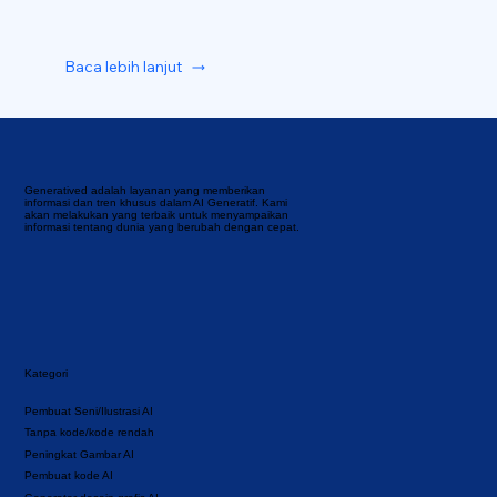
Baca lebih lanjut
Generatived adalah layanan yang memberikan
informasi dan tren khusus dalam AI Generatif. Kami
akan melakukan yang terbaik untuk menyampaikan
informasi tentang dunia yang berubah dengan cepat.
Kategori
Pembuat Seni/Ilustrasi AI
Tanpa kode/kode rendah
Peningkat Gambar AI
Pembuat kode AI