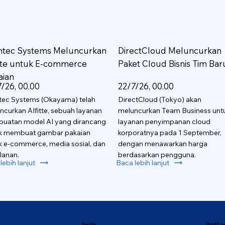
htec Systems Meluncurkan
DirectCloud Meluncurkan
itte untuk E-commerce
Paket Cloud Bisnis Tim Bar
aian
/26, 00.00
22/7/26, 00.00
tec Systems (Okayama) telah
DirectCloud (Tokyo) akan
ncurkan AIfitte, sebuah layanan
meluncurkan Team Business unt
uatan model AI yang dirancang
layanan penyimpanan cloud
k membuat gambar pakaian
korporatnya pada 1 September,
k e-commerce, media sosial, dan
dengan menawarkan harga
lanan.
berdasarkan pengguna.
lebih lanjut
Baca lebih lanjut
Berita
Profil 