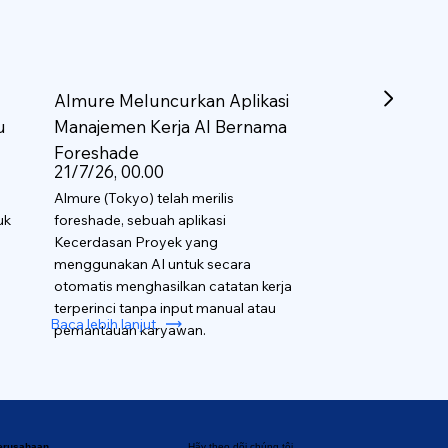
Almure Meluncurkan Aplikasi
u
Manajemen Kerja AI Bernama
Foreshade
21/7/26, 00.00
Almure (Tokyo) telah merilis
uk
foreshade, sebuah aplikasi
Kecerdasan Proyek yang
menggunakan AI untuk secara
otomatis menghasilkan catatan kerja
terperinci tanpa input manual atau
Baca lebih lanjut
pemantauan karyawan.
perusahaan
Hãy theo dõi chúng tôi