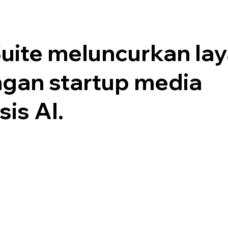
uite meluncurkan la
gan startup media
is AI.