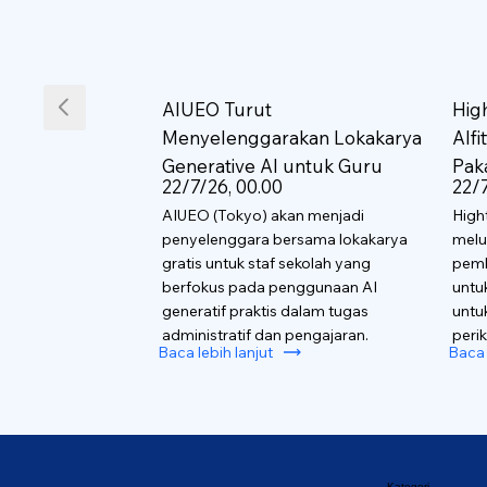
AIUEO Turut
Hig
Menyelenggarakan Lokakarya
AIf
Generative AI untuk Guru
Pak
22/7/26, 00.00
22/7
AIUEO (Tokyo) akan menjadi
High
penyelenggara bersama lokakarya
melu
gratis untuk staf sekolah yang
pemb
berfokus pada penggunaan AI
untu
generatif praktis dalam tugas
untu
administratif dan pengajaran.
perik
Baca lebih lanjut
Baca 
Kategori