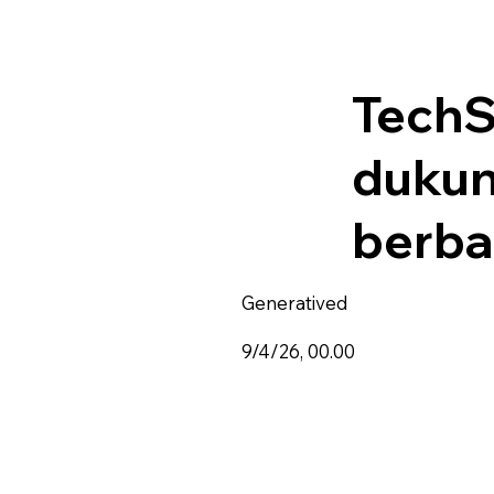
TechS
dukun
berbas
Generatived
9/4/26, 00.00