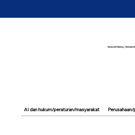
Generatif (Beta) |. Memberik
AI dan hukum/peraturan/masyarakat
Perusahaan/p