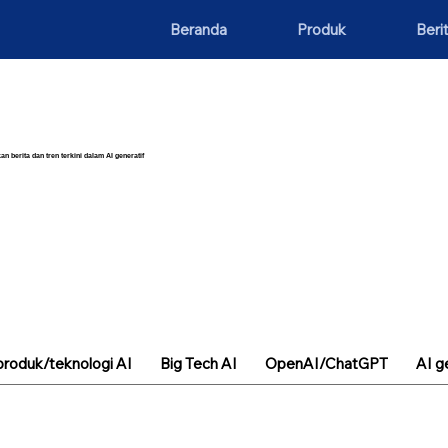
Beranda
Produk
Beri
an berita dan tren terkini dalam AI generatif
roduk/teknologi AI
Big Tech AI
OpenAI/ChatGPT
AI g