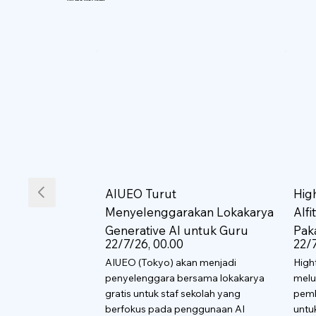
AIUEO Turut
Hig
Menyelenggarakan Lokakarya
AIf
Generative AI untuk Guru
Pak
22/7/26, 00.00
22/7
AIUEO (Tokyo) akan menjadi
High
penyelenggara bersama lokakarya
melu
gratis untuk staf sekolah yang
pemb
berfokus pada penggunaan AI
untu