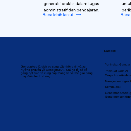
generatif praktis dalam tugas
untu
administratif dan pengajaran.
perik
Baca lebih lanjut
Baca 
Kategori
Peningkat Gambar 
Generatived là dịch vụ cung cấp thông tin và xu
hướng chuyên về Generative AI. Chúng tôi sẽ cố
Pembuat kode AI
gắng hết sức để cung cấp thông tin về thế giới đang
Tanpa kode/kode 
thay đổi nhanh chóng.
Manajemen tugas 
Semua alat
Generator desain gr
Generator seni/ilust