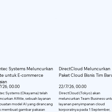
htec Systems Meluncurkan
DirectCloud Meluncurkan
itte untuk E-commerce
Paket Cloud Bisnis Tim Bar
aian
/26, 00.00
22/7/26, 00.00
tec Systems (Okayama) telah
DirectCloud (Tokyo) akan
ncurkan AIfitte, sebuah layanan
meluncurkan Team Business unt
uatan model AI yang dirancang
layanan penyimpanan cloud
k membuat gambar pakaian
korporatnya pada 1 September,