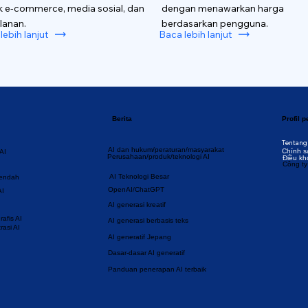
k e-commerce, media sosial, dan
dengan menawarkan harga
lanan.
berdasarkan pengguna.
lebih lanjut
Baca lebih lanjut
Berita
Profil 
Tentang
AI dan hukum/peraturan/masyarakat
Chính s
AI
Perusahaan/produk/teknologi AI
Điều kh
Công ty
AI Teknologi Besar
rendah
OpenAI/ChatGPT
AI
AI generasi kreatif
afis AI
AI generasi berbasis teks
rasi AI
AI generatif Jepang
Dasar-dasar AI generatif
Panduan penerapan AI terbaik