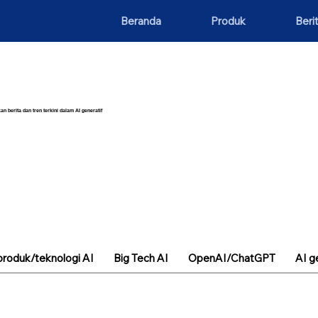
Beranda
Produk
Beri
an berita dan tren terkini dalam AI generatif
roduk/teknologi AI
Big Tech AI
OpenAI/ChatGPT
AI g