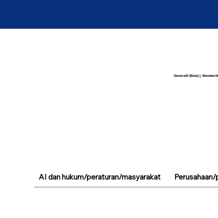
Generatif (Beta) |. Memberik
AI dan hukum/peraturan/masyarakat
Perusahaan/p