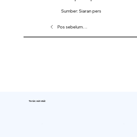
Sumber: Siaran pers
Pos sebelumnya
Tin tức mới nhất