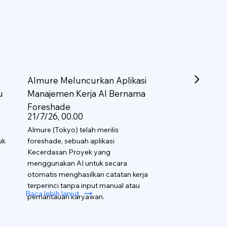
Almure Meluncurkan Aplikasi
u
Manajemen Kerja AI Bernama
Foreshade
21/7/26, 00.00
Almure (Tokyo) telah merilis
uk
foreshade, sebuah aplikasi
Kecerdasan Proyek yang
menggunakan AI untuk secara
otomatis menghasilkan catatan kerja
terperinci tanpa input manual atau
Baca lebih lanjut
pemantauan karyawan.