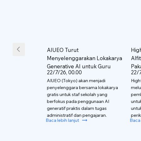
AIUEO Turut
Hig
Menyelenggarakan Lokakarya
AIf
Generative AI untuk Guru
Pak
22/7/26, 00.00
22/7
AIUEO (Tokyo) akan menjadi
High
penyelenggara bersama lokakarya
melu
gratis untuk staf sekolah yang
pemb
berfokus pada penggunaan AI
untu
generatif praktis dalam tugas
untu
administratif dan pengajaran.
perik
Baca lebih lanjut
Baca 