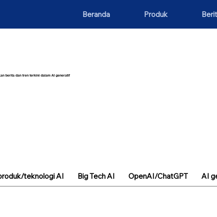
Beranda
Produk
Beri
an berita dan tren terkini dalam AI generatif
roduk/teknologi AI
Big Tech AI
OpenAI/ChatGPT
AI g