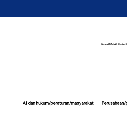
Generatif (Beta) |. Memberik
AI dan hukum/peraturan/masyarakat
Perusahaan/p