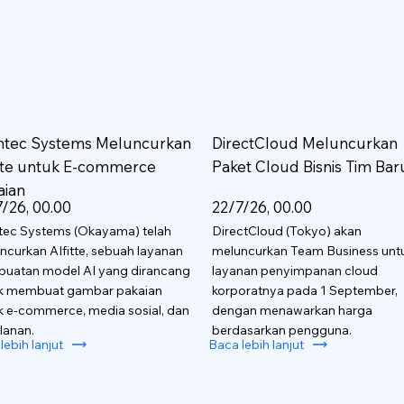
htec Systems Meluncurkan
DirectCloud Meluncurkan
itte untuk E-commerce
Paket Cloud Bisnis Tim Bar
aian
/26, 00.00
22/7/26, 00.00
tec Systems (Okayama) telah
DirectCloud (Tokyo) akan
ncurkan AIfitte, sebuah layanan
meluncurkan Team Business unt
uatan model AI yang dirancang
layanan penyimpanan cloud
k membuat gambar pakaian
korporatnya pada 1 September,
k e-commerce, media sosial, dan
dengan menawarkan harga
lanan.
berdasarkan pengguna.
lebih lanjut
Baca lebih lanjut