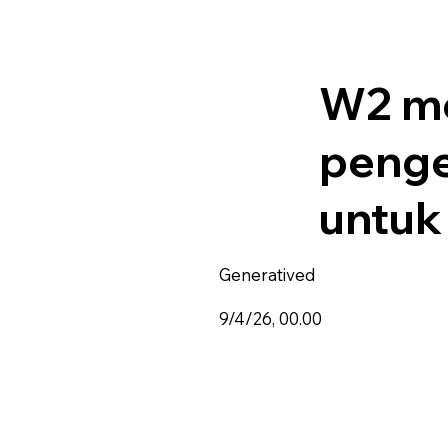
W2 m
penge
untuk
Generatived
9/4/26, 00.00