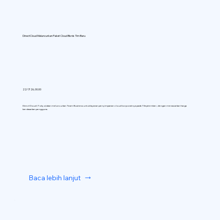
DirectCloud Meluncurkan Paket Cloud Bisnis Tim Baru
22/7/26, 00.00
DirectCloud (Tokyo) akan meluncurkan Team Business untuk layanan penyimpanan cloud korporatnya pada 1 September, dengan menawarkan harga
berdasarkan pengguna.
Baca lebih lanjut