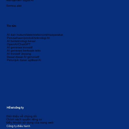
Manajemen tugas AI
Semua alat
Tin tức
AI dan hukum/sistem/ekonomi/masyarakat
Perusahaan/produk/teknologi AI
AI berteknologi besar
OpenAI/ChatGPT
AI generasi inovatif
AI generasi berbasis teks
AI inovatif Jepang
Dasar-dasar AI generatif
Petunjuk dasar aplikasi AI
Hồ sơ công ty
Giới thiệu về chúng tôi
Chính sách quyền riêng tư
Điều khoản sử dụng của trang web
Công ty điều hành