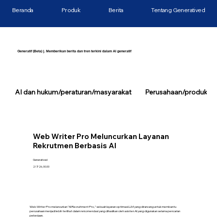
Beranda
Produk
Berita
Tentang Generatived
Generatif (Beta) |. Memberikan berita dan tren terkini dalam AI generatif
AI dan hukum/peraturan/masyarakat
Perusahaan/produk/tek
Web Writer Pro Meluncurkan Layanan
Rekrutmen Berbasis AI
Generatived
2/7/26, 00.00
Web Writer Pro meluncurkan "AI Recruitment Pro," sebuah layanan optimasi LLM yang dirancang untuk membantu
perusahaan menjadi lebih terlihat dalam rekomendasi yang dihasilkan oleh asisten AI yang digunakan selama pencarian
pekerjaan.