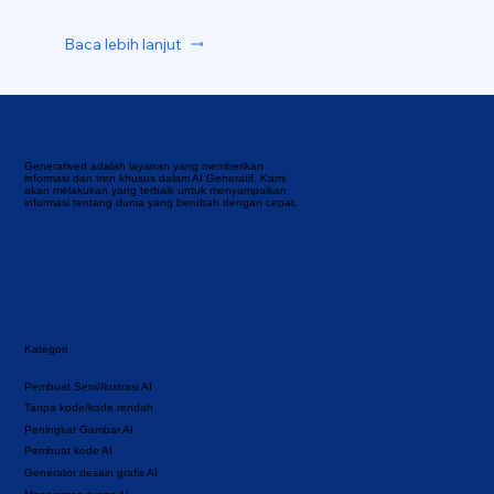
Baca lebih lanjut
Generatived adalah layanan yang memberikan
informasi dan tren khusus dalam AI Generatif. Kami
akan melakukan yang terbaik untuk menyampaikan
informasi tentang dunia yang berubah dengan cepat.
Kategori
Pembuat Seni/Ilustrasi AI
Tanpa kode/kode rendah
Peningkat Gambar AI
Pembuat kode AI
Generator desain grafis AI