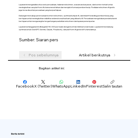
Layanan ini menganalisis situs web perusahaan, halaman rekrutmen, wawancara karyawan, dan konten terkait untuk
meningkatkan cara platform AI utama menafsirkan dan merujuk informasi pemberi kerja. Penilaian rekrutmen AI gratis
juga tersedia untuk perusahaan yang berpartisipasi.
Dukungan mencakup perencanaan konten rekrutmen, optimasi kutipan AI, dan inisiatif branding pemberi kerja yang
bertujuan untuk meningkatkan visibilitas selama konsultasi karir yang dibantu AI. Perusahaan mengatakan pendekatan ini
bertujuan untuk mengurangi ketergantungan pada iklan rekrutmen dan layanan penempatan.
Layanan berlangganan ini dihargai ¥250.000 per bulan dengan kontrak minimum enam bulan. Layanan ini mendukung
optimasi untuk ChatGPT, Gemini, Claude, Perplexity, dan platform AI generatif utama lainnya.
Sumber: Siaran pers
Pos sebelumnya
Artikel berikutnya
Bagikan artikel ini:
Facebook
X (Twitter)
WhatsApp
LinkedIn
Pinterest
Salin tautan
Berita terkini