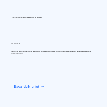
DirectCloud Meluncurkan Paket Cloud Bisnis Tim Baru
22/7/26, 00.00
DirectCloud (Tokyo) akan meluncurkan Team Business untuk layanan penyimpanan cloud korporatnya pada 1 September, dengan menawarkan harga
berdasarkan pengguna.
Baca lebih lanjut