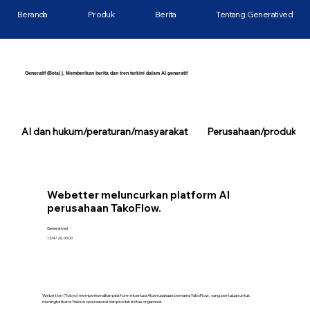
Beranda
Produk
Berita
Tentang Generatived
Generatif (Beta) |. Memberikan berita dan tren terkini dalam AI generatif
AI dan hukum/peraturan/masyarakat
Perusahaan/produk/tek
Webetter meluncurkan platform AI
perusahaan TakoFlow.
Generatived
13/4/26, 00.00
Webetter (Tokyo) memperkenalkan platform eksekusi AI perusahaan bernama TakoFlow, yang bertujuan untuk
meningkatkan efisiensi operasional dan produktivitas organisasi.