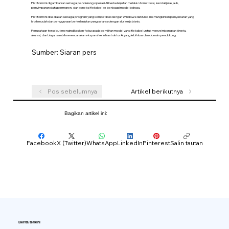
Platform ini digambarkan sebagai pendukung operasi AI berkelanjutan melalui otomatisasi, kendali jarak jauh,
penyimpanan data permanen, dan koneksi fleksibel ke berbagai model bahasa.
Platform ini disediakan sebagai program yang kompatibel dengan Windows dan Mac, memungkinkan penyebaran yang
lebih mudah dan penggunaan berkelanjutan yang selaras dengan alur kerja bisnis.
Perusahaan tersebut mengindikasikan fokus pada pemilihan model yang fleksibel untuk menyeimbangkan kinerja,
akurasi, dan biaya, sambil merencanakan ekspansi ke infrastruktur AI yang lebih luas dan domain pendukung.
Sumber: Siaran pers
Pos sebelumnya
Artikel berikutnya
Bagikan artikel ini:
Facebook
X (Twitter)
WhatsApp
LinkedIn
Pinterest
Salin tautan
Berita terkini