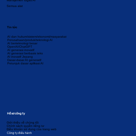
Manajemen tugas AI
Semua alat
Tin tức
AI dan hukum/sistem/ekonomi/masyarakat
Perusahaan/produk/teknologi AI
AI berteknologi besar
OpenAI/ChatGPT
AI generasi inovatif
AI generasi berbasis teks
AI inovatif Jepang
Dasar-dasar AI generatif
Petunjuk dasar aplikasi AI
Hồ sơ công ty
Giới thiệu về chúng tôi
Chính sách quyền riêng tư
Điều khoản sử dụng của trang web
Công ty điều hành