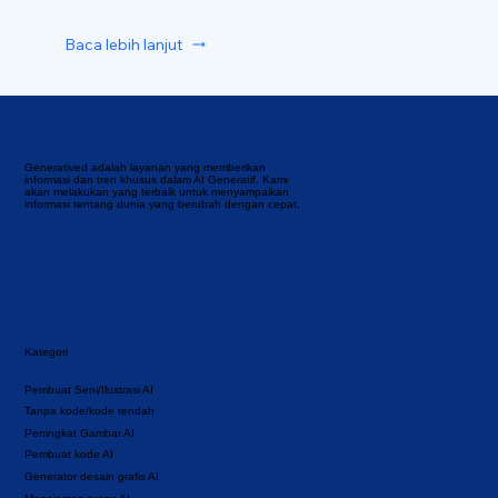
Baca lebih lanjut
Generatived adalah layanan yang memberikan
informasi dan tren khusus dalam AI Generatif. Kami
akan melakukan yang terbaik untuk menyampaikan
informasi tentang dunia yang berubah dengan cepat.
Kategori
Pembuat Seni/Ilustrasi AI
Tanpa kode/kode rendah
Peningkat Gambar AI
Pembuat kode AI
Generator desain grafis AI