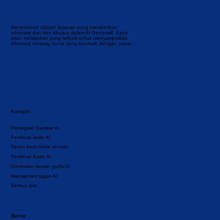
Generatived adalah layanan yang memberikan
informasi dan tren khusus dalam AI Generatif. Kami
akan melakukan yang terbaik untuk menyampaikan
informasi tentang dunia yang berubah dengan cepat.
Kategori
Peningkat Gambar AI
Pembuat kode AI
Tanpa kode/kode rendah
Pembuat Kode AI
Generator desain grafis AI
Manajemen tugas AI
Semua alat
Berita