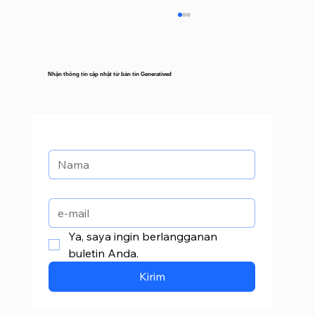
Nhận thông tin cập nhật từ bản tin Generatived
Otomatiskan Hidup Anda: 5 Alat AI
untuk Tugas Sehari-hari
Ya, saya ingin berlangganan 
buletin Anda.
Kirim