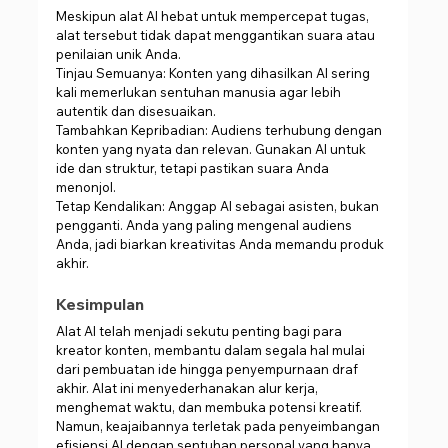
Meskipun alat AI hebat untuk mempercepat tugas, 
alat tersebut tidak dapat menggantikan suara atau 
penilaian unik Anda.
Tinjau Semuanya: Konten yang dihasilkan AI sering 
kali memerlukan sentuhan manusia agar lebih 
autentik dan disesuaikan.
Tambahkan Kepribadian: Audiens terhubung dengan 
konten yang nyata dan relevan. Gunakan AI untuk 
ide dan struktur, tetapi pastikan suara Anda 
menonjol.
Tetap Kendalikan: Anggap AI sebagai asisten, bukan 
pengganti. Anda yang paling mengenal audiens 
Anda, jadi biarkan kreativitas Anda memandu produk 
akhir.
Kesimpulan
Alat AI telah menjadi sekutu penting bagi para 
kreator konten, membantu dalam segala hal mulai 
dari pembuatan ide hingga penyempurnaan draf 
akhir. Alat ini menyederhanakan alur kerja, 
menghemat waktu, dan membuka potensi kreatif. 
Namun, keajaibannya terletak pada penyeimbangan 
efisiensi AI dengan sentuhan personal yang hanya 