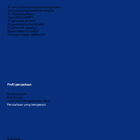
AI dan hukum/peraturan/masyarakat
Perusahaan/produk/teknologi AI
AI Teknologi Besar
OpenAI/ChatGPT
AI generasi inovatif
AI generasi berbasis teks
AI generatif Jepang
Dasar-dasar AI kreatif
Petunjuk dasar aplikasi AI
Profil perusahaan
Tentang kami
Hak privasi
Ketentuan Penggunaan Situs
Perusahaan yang beroperasi
Ikuti kami