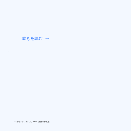
続きを読む
ハイテックシステムズ、AIfitteで画像制作支援