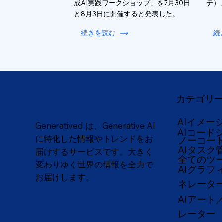
成AI実践ワークショップ」を7月30日
テ）
と8月3日に開催すると発表した。
続きを読む
続
カテゴリ
AIイメー
Generatived は、Generative AI
AIコード
に特化した情報やトレンドをお
ノーコー
AIタスク
届けするサービスです。大きく
全てのツ
変わりゆく世界の情報を全力で
AIグラフ
お届けします。
ネレータ
AIアート
レーター