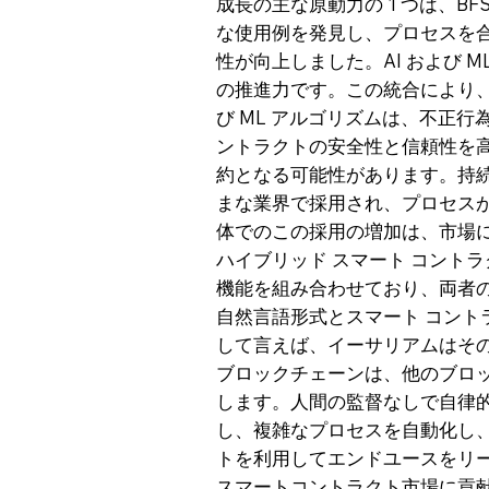
成長の主な原動力の 1 つは、B
な使用例を発見し、プロセスを
性が向上しました。AI および 
の推進力です。この統合により、
び ML アルゴリズムは、不正
ントラクトの安全性と信頼性を
約となる可能性があります。持
まな業界で採用され、プロセス
体でのこの採用の増加は、市場
ハイブリッド スマート コント
機能を組み合わせており、両者の
自然言語形式とスマート コン
して言えば、イーサリアムはそ
ブロックチェーンは、他のブロッ
します。人間の監督なしで自律的
し、複雑なプロセスを自動化し、
トを利用してエンドユースをリ
スマートコントラクト市場に貢献している著名