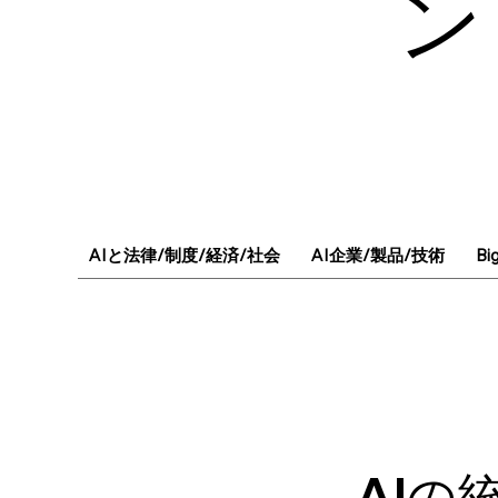
ン
AIと法律/制度/経済/社会
AI企業/製品/技術
Bi
AIの