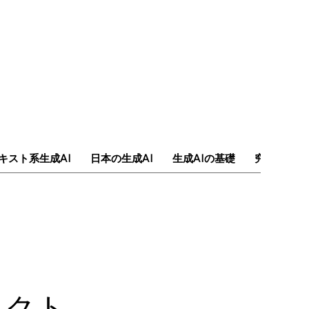
キスト系生成AI
日本の生成AI
生成AIの基礎
究極のAI
ラクト