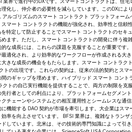
FSI 業界で進行中のDXです。スマートコントラクトは、住
合理化し、仲介者の必要性を減らしています。このDXによ
ML アルゴリズムのスマート コントラクト プラットフォーム
スマート コントラクトの機能が強化され、効率性と信頼性
行為を特定して防止することでスマート コントラクトのセキ
高めます。ただし、スマート コントラクトの開発に伴う複
続的な成長には、これらの課題を克服することが重要です。
が最適化され、より効率的なワークフローが作成される大き
に大きな成長の機会をもたらします。スマート コントラク
ラクトの出現です。これらの契約は、従来の法的契約とスマ
間のギャップを埋めます。ハイブリッド スマート コント
トラクトの自己実行機能を提供することで、両方の制限を克
の先行者としての利点により、プラットフォームセグメント
クチェーンやシステムとの相互運用性とシームレスな通信に
に機能する DAO 契約が市場を牽引します。大企業はスマ
効率を向上させています。 BFSI 業界は、複雑なトランザ
ードしています。北米は、その技術的専門知識によって引き
な企業には、ScienceSoft USA Corporation、Inno