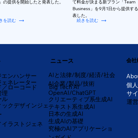
」の提供を開始したと発表した。
て料金が決まる新プラン「Team
Business」を9月1日から提供す
表した。
きを読む
続きを読む
ニュース
会社
ー
AIと法律/制度/経済/社会
ジエンハンサー
Abo
ジェネレーター
AI企業/製品/技術
個
Big Tech AI
ド／ローコード
OpenAI/ChatGPT
管理
サ
ール
クリエーティブ系生成AI
運
ィックデザインジェ
テキスト系生成AI
日本の生成AI
ー
生成AIの基礎
／イラストジェネ
究極のAIアプリケーショ
ンガイド