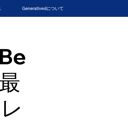
ス
Generativedについて
（Be
の最
トレ