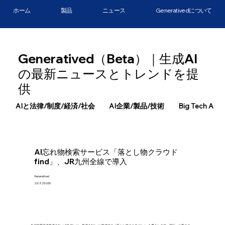
ホーム
製品
ニュース
Generativedについて
Generatived（Beta）｜生成AI
の最新ニュースとトレンドを提
供
AIと法律/制度/経済/社会
AI企業/製品/技術
Big Tech AI
AI忘れ物検索サービス「落とし物クラウド
find」、JR九州全線で導入
Generatived
23/7/25 0:55