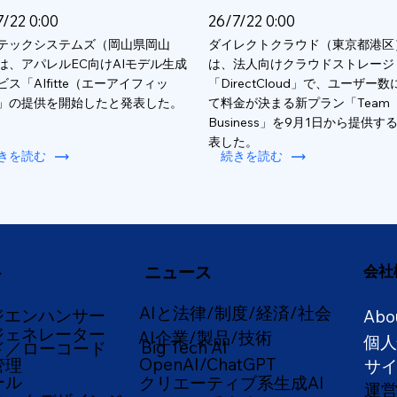
7/22 0:00
26/7/22 0:00
テックシステムズ（岡山県岡山
ダイレクトクラウド（東京都港区
は、アパレルEC向けAIモデル生成
は、法人向けクラウドストレージ
ビス「AIfitte（エーアイフィッ
「DirectCloud」で、ユーザー
」の提供を開始したと発表した。
て料金が決まる新プラン「Team
Business」を9月1日から提供す
表した。
きを読む
続きを読む
ニュース
会社
ー
AIと法律/制度/経済/社会
ジエンハンサー
Abo
ジェネレーター
AI企業/製品/技術
個
Big Tech AI
ド／ローコード
OpenAI/ChatGPT
管理
サ
ール
クリエーティブ系生成AI
運