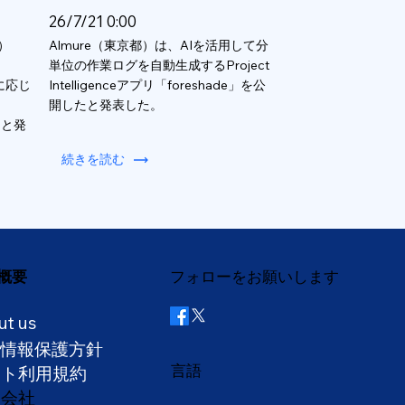
26/7/21 0:00
）
Almure（東京都）は、AIを活用して分
単位の作業ログを自動生成するProject
数に応じ
Intelligenceアプリ「foreshade」を公
開したと発表した。
ると発
続きを読む
概要
フォローをお願いします
ut us
人情報保護方針
言語
イト利用規約
営会社