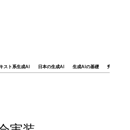
キスト系生成AI
日本の生成AI
生成AIの基礎
究極のAI
社会実装