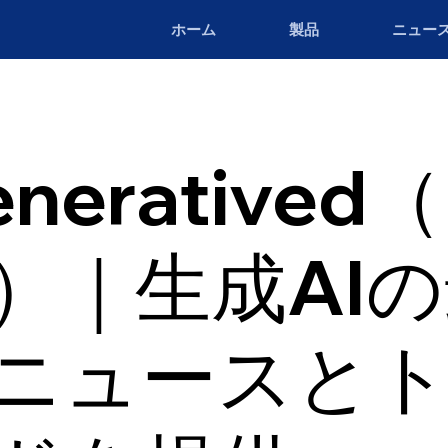
ホーム
製品
ニュー
neratived
a）｜生成AI
ニュースと