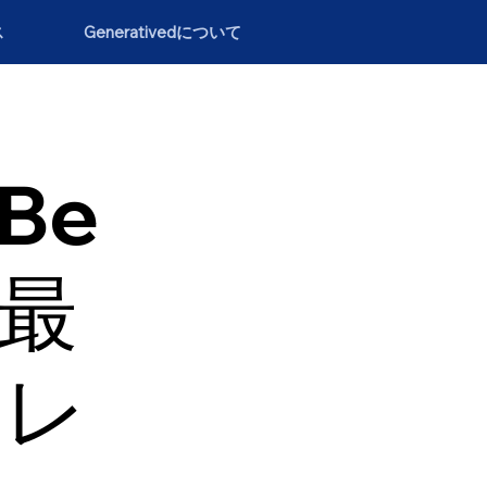
ス
Generativedについて
（Be
の最
トレ