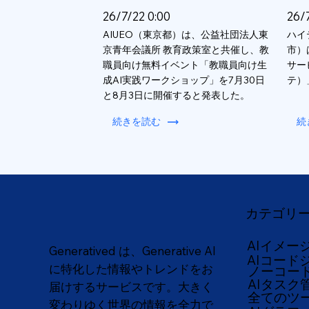
26/7/22 0:00
26/
AIUEO（東京都）は、公益社団法人東
ハイ
京青年会議所 教育政策室と共催し、教
市）
職員向け無料イベント「教職員向け生
サー
成AI実践ワークショップ」を7月30日
テ）
と8月3日に開催すると発表した。
続きを読む
続
カテゴリ
AIイメー
Generatived は、Generative AI
AIコード
に特化した情報やトレンドをお
ノーコー
AIタスク
届けするサービスです。大きく
全てのツ
変わりゆく世界の情報を全力で