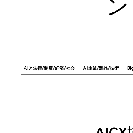
ン
AIと法律/制度/経済/社会
AI企業/製品/技術
Bi
AIC