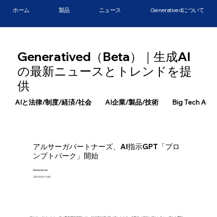
ホーム
製品
ニュース
Generativedについて
Generatived（Beta）｜生成AI
の最新ニュースとトレンドを提
供
AIと法律/制度/経済/社会
AI企業/製品/技術
Big Tech AI
アルサーガパートナーズ、AI指示GPT「プロ
ンプトパーク」開始
Generatived
23/10/5 11:00