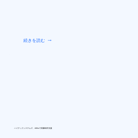
続きを読む
ハイテックシステムズ、AIfitteで画像制作支援