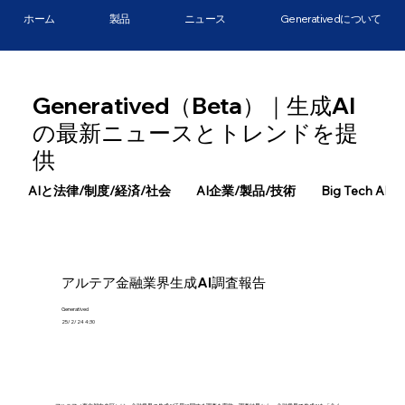
ホーム
製品
ニュース
Generativedについて
Generatived（Beta）｜生成AI
の最新ニュースとトレンドを提
供
AIと法律/制度/経済/社会
AI企業/製品/技術
Big Tech AI
アルテア金融業界生成AI調査報告
Generatived
25/2/24 4:30